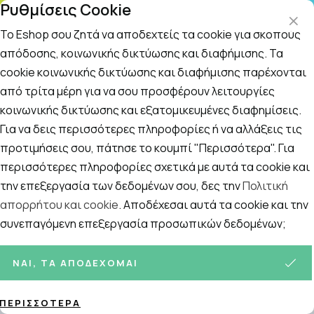
Ρυθμίσεις Cookie
ΤΗΛΕΦΩΝΙΚΟ ΚΕΝΤΡΟ
: Δευτ.-Παρασκευή 09:00-14:00 και Σάββατο
09:00-14:00
Το Eshop σου ζητά να αποδεχτείς τα cookie για σκοπούς
απόδοσης, κοινωνικής δικτύωσης και διαφήμισης. Τα
cookie κοινωνικής δικτύωσης και διαφήμισης παρέχονται
Αναζήτηση
Αρχική
/
Εταιρίες
/
Frezyderm
/
Frezyderm Lice
από τρίτα μέρη για να σου προσφέρουν λειτουργίες
κοινωνικής δικτύωσης και εξατομικευμένες διαφημίσεις.
Frezyderm Lice
Για να δεις περισσότερες πληροφορίες ή να αλλάξεις τις
Ταξινόμηση
Προβολή
προτιμήσεις σου, πάτησε το κουμπί "Περισσότερα". Για
περισσότερες πληροφορίες σχετικά με αυτά τα cookie και
την επεξεργασία των δεδομένων σου, δες την
Πολιτική
απορρήτου και cookie
. Αποδέχεσαι αυτά τα cookie και την
3
ΠΡΟΪΌΝΤΑ
συνεπαγόμενη επεξεργασία προσωπικών δεδομένων;
ΝΑΙ, ΤΑ ΑΠΟΔΈΧΟΜΑΙ
ΠΕΡΙΣΣΌΤΕΡΑ