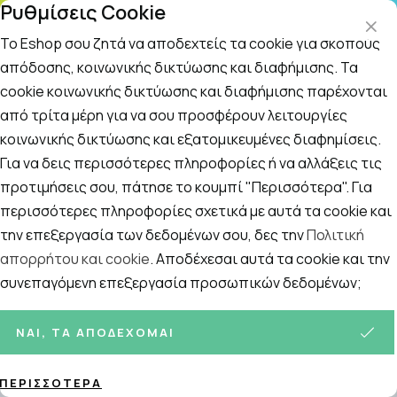
Ρυθμίσεις Cookie
ΤΗΛΕΦΩΝΙΚΟ ΚΕΝΤΡΟ
: Δευτ.-Παρασκευή 09:00-14:00 και Σάββατο
09:00-14:00
Το Eshop σου ζητά να αποδεχτείς τα cookie για σκοπούς
απόδοσης, κοινωνικής δικτύωσης και διαφήμισης. Τα
cookie κοινωνικής δικτύωσης και διαφήμισης παρέχονται
Αναζήτηση
Αν έχετε ξεχάσει τον κωδικό του λογαριασμού σας
από τρίτα μέρη για να σου προσφέρουν λειτουργίες
συμπληρώστε την διεύθυνση email την οποία έχετε
κοινωνικής δικτύωσης και εξατομικευμένες διαφημίσεις.
δηλώσει για να λάβετε οδηγίες για δημιουργία νέου
Για να δεις περισσότερες πληροφορίες ή να αλλάξεις τις
κωδικού.
προτιμήσεις σου, πάτησε το κουμπί "Περισσότερα". Για
περισσότερες πληροφορίες σχετικά με αυτά τα cookie και
Ανάκτηση κωδικού
την επεξεργασία των δεδομένων σου, δες την
Πολιτική
απορρήτου και cookie
. Αποδέχεσαι αυτά τα cookie και την
Το e-mail σας:
συνεπαγόμενη επεξεργασία προσωπικών δεδομένων;
ΝΑΙ, ΤΑ ΑΠΟΔΈΧΟΜΑΙ
Υπενθύμιση
ΠΕΡΙΣΣΌΤΕΡΑ