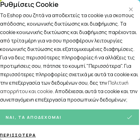
Ρυθμίσεις Cookie
ΤΗΛΕΦΩΝΙΚΟ ΚΕΝΤΡΟ
: Δευτ.-Παρασκευή 09:00-14:00 και Σάββατο
09:00-14:00
Το Eshop σου ζητά να αποδεχτείς τα cookie για σκοπούς
απόδοσης, κοινωνικής δικτύωσης και διαφήμισης. Τα
cookie κοινωνικής δικτύωσης και διαφήμισης παρέχονται
Αναζήτηση
Αρχική
/
Εταιρίες
/
Frezyderm
από τρίτα μέρη για να σου προσφέρουν λειτουργίες
κοινωνικής δικτύωσης και εξατομικευμένες διαφημίσεις.
Frezyderm
Για να δεις περισσότερες πληροφορίες ή να αλλάξεις τις
προτιμήσεις σου, πάτησε το κουμπί "Περισσότερα". Για
περισσότερες πληροφορίες σχετικά με αυτά τα cookie και
την επεξεργασία των δεδομένων σου, δες την
Πολιτική
απορρήτου και cookie
. Αποδέχεσαι αυτά τα cookie και την
συνεπαγόμενη επεξεργασία προσωπικών δεδομένων;
ΝΑΙ, ΤΑ ΑΠΟΔΈΧΟΜΑΙ
Ταξινόμηση
Προβολή
ΠΕΡΙΣΣΌΤΕΡΑ
Σελίδες: