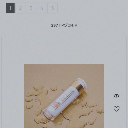
1
2
3
4
5
297
ΠΡΟΪΌΝΤΑ