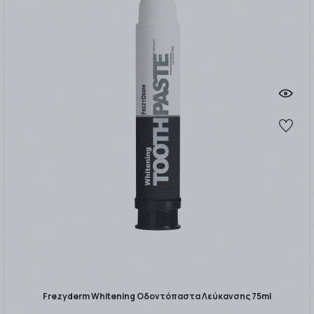
Frezyderm Whitening Οδοντόπαστα Λεύκανσης 75ml