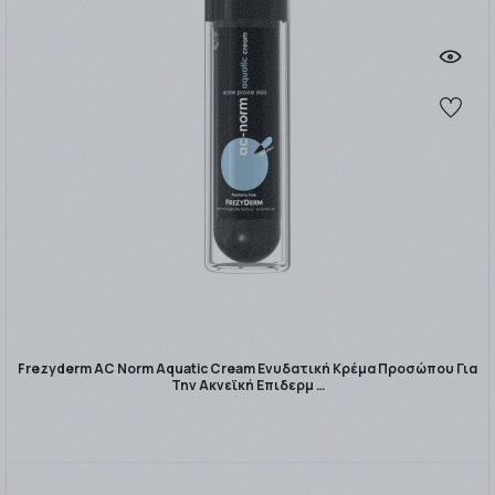
Frezyderm AC Norm Aquatic Cream Ενυδατική Κρέμα Προσώπου Για
Την Ακνεϊκή Επιδερμ …