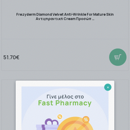
Frezyderm Diamond Velvet Anti-Wrinkle For Mature Skin
Αντιγηραντική Cream Προσώπ …
51.70€
×