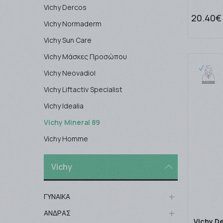
Vichy Dercos
20.40€
Vichy Normaderm
Vichy Sun Care
Vichy Μάσκες Προσώπου
Vichy Neovadiol
Vichy Liftactiv Specialist
Vichy Idealia
Vichy Mineral 89
Vichy Homme
Vichy
ΓΥΝΑΙΚΑ
ΑΝΔΡΑΣ
Vichy D