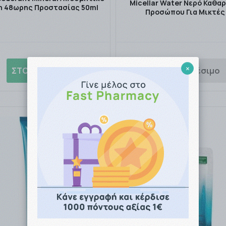
Micellar Water Νερό Καθα
on 48ωρης Προστασίας 50ml
Προσώπου Για Μικτές
×
12.67€
ΣΤΟ ΚΑΛΑΘΙ
Μη διαθέσιμο