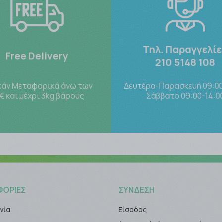
Τηλ. Παραγγελί
Free Delivery
210 5148 108
άν Μεταφορικά άνω των
Δευτέρα-Παρασκευή 09:00
€ και μέχρι 3kg βάρους
Σάββατο 09:00-14:0
ΦΟΡΊΕΣ
ΣΎΝΔΕΣΗ
νία
Είσοδος