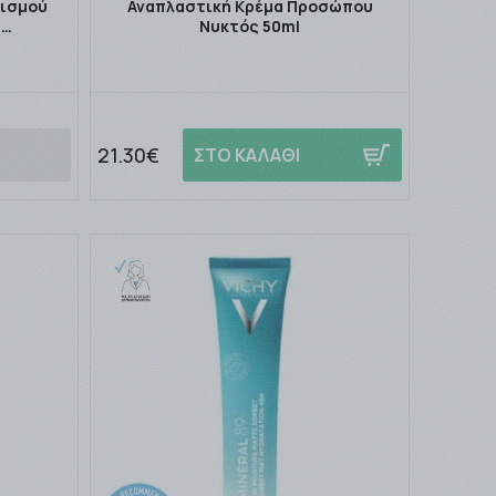
ρισμού
Αναπλαστική Κρέμα Προσώπου
 …
Νυκτός 50ml
21.30€
ΣΤΟ ΚΑΛΑΘΙ