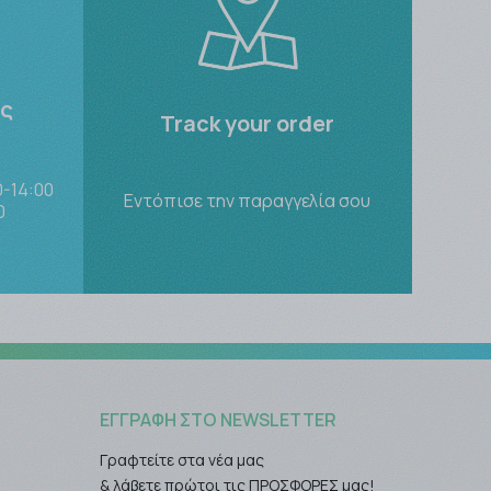
ες
Track your order
-14:00
Εντόπισε την παραγγελία σου
0
ΕΓΓΡΑΦΉ ΣΤΟ NEWSLETTER
Γραφτείτε στα νέα μας
& λάβετε πρώτοι τις ΠΡΟΣΦΟΡΕΣ μας!