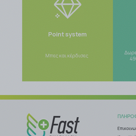
Point system
Δωρε
Μπες και κέρδισες
49
ΠΛΗΡΟ
Επικοινω