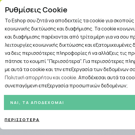
ΤΗΛ. ΠΑΡΑΓΓΕΛΙΕΣ: 2
Ρυθμίσεις Cookie
Το Eshop σου ζητά να αποδεχτείς τα cookie για σκοπού
Rapid Test
Γρίπη - Κρυολόγημα
κοινωνικής δικτύωσης και διαφήμισης. Τα cookie κοινων
και διαφήμισης παρέχονται από τρίτα μέρη για να σου 
λειτουργίες κοινωνικής δικτύωσης και εξατομικευμένες δ
Εταιρείες
ΓΥΝΑΙΚΑ
ΑΝΔΡΑΣ
ΜΗΤΕΡΑ ΚΑ
να δεις περισσότερες πληροφορίες ή να αλλάξεις τις πρ
πάτησε το κουμπί "Περισσότερα". Για περισσότερες πλ
Αρχική
/
Εταιρίες
/
Vichy
/
Vichy Mineral 89
με αυτά τα cookie και την επεξεργασία των δεδομένων σο
Πολιτική απορρήτου και cookie
. Αποδέχεσαι αυτά τα cook
συνεπαγόμενη επεξεργασία προσωπικών δεδομένων;
Ταξινόμηση
Προβολή
ΝΑΙ, ΤΑ ΑΠΟΔΈΧΟΜΑΙ
ΠΕΡΙΣΣΌΤΕΡΑ