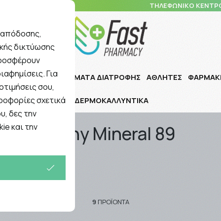
10 5148 108
ΤΗΛΕΦΩΝΙΚΟ ΚΕΝΤΡ
ς απόδοσης,
ικής δικτύωσης
Αναζήτηση
προσφέρουν
ιαφημίσεις. Για
Ι ΠΑΙΔΙ
ΣΥΜΠΛΗΡΩΜΑΤΑ ΔΙΑΤΡΟΦΗΣ
ΑΘΛΗΤΕΣ
ΦΑΡΜΑΚ
οτιμήσεις σου,
ηροφορίες σχετικά
ΔΕΡΜΟΚΑΛΛΥΝΤΙΚΑ
υ, δες την
ie και την
Vichy Mineral 89
9
ΠΡΟΪΌΝΤΑ