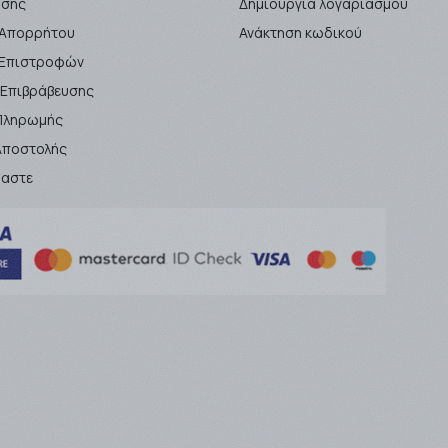
ήσης
Δημιουργία λογαριασμού
 Απορρήτου
Ανάκτηση κωδικού
ή Επιστροφών
 Επιβράβευσης
Πληρωμής
Αποστολής
μαστε