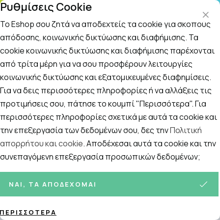
Ρυθμίσεις Cookie
ΤΗΛΕΦΩΝΙΚΟ ΚΕΝΤΡΟ
: Δευτ.-Παρασκευή 09:00-14:00 και Σάββατο
09:00-14:00
Το Eshop σου ζητά να αποδεχτείς τα cookie για σκοπούς
απόδοσης, κοινωνικής δικτύωσης και διαφήμισης. Τα
cookie κοινωνικής δικτύωσης και διαφήμισης παρέχονται
Αναζήτηση
Αρχική
/
Εταιρίες
/
Frezyderm
/
Frezyderm Sea Side Dry Mis
από τρίτα μέρη για να σου προσφέρουν λειτουργίες
κοινωνικής δικτύωσης και εξατομικευμένες διαφημίσεις.
Frezyderm Sea Side Dry Mist
Για να δεις περισσότερες πληροφορίες ή να αλλάξεις τις
SPF50+ Αντηλιακό Spray Σώματος
προτιμήσεις σου, πάτησε το κουμπί "Περισσότερα". Για
περισσότερες πληροφορίες σχετικά με αυτά τα cookie και
για Όλη την Οικογένεια 300ml
την επεξεργασία των δεδομένων σου, δες την
Πολιτική
απορρήτου και cookie
. Αποδέχεσαι αυτά τα cookie και την
συνεπαγόμενη επεξεργασία προσωπικών δεδομένων;
ΝΑΙ, ΤΑ ΑΠΟΔΈΧΟΜΑΙ
ΠΕΡΙΣΣΌΤΕΡΑ