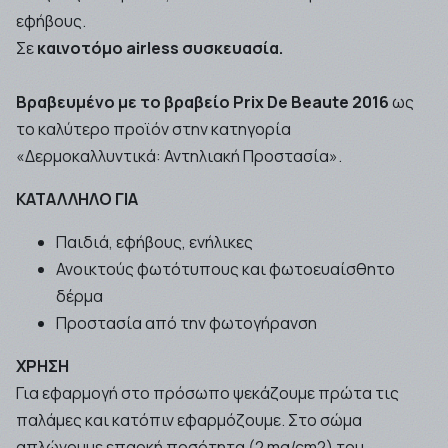
εφήβους.
Σε
καινοτόμο airless συσκευασία.
Βραβευμένο με το βραβείο Prix De Beaute 2016
ως
το καλύτερο προϊόν στην κατηγορία
«Δερμοκαλλυντικά: Αντηλιακή Προστασία».
ΚΑΤΑΛΛΗΛΟ ΓΙΑ
Παιδιά, εφήβους, ενήλικες
Ανοικτούς φωτότυπους και φωτοευαίσθητο
δέρμα
Προστασία από την φωτογήρανση
ΧΡΗΣΗ
Για εφαρμογή στο πρόσωπο ψεκάζουμε πρώτα τις
παλάμες και κατόπιν εφαρμόζουμε. Στο σώμα
απλώνουμε επαρκή ποσότητα (2 mg/cm2) του