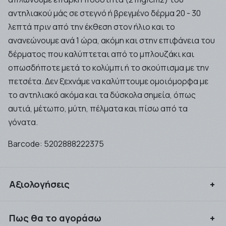
αντηλιακού μάς σε στεγνό ή βρεγμένο δέρμα 20 - 30
λεπτά πριν από την έκθεση στον ήλιο και το
ανανεώνουμε ανά 1 ώρα, ακόμη και στην επιφάνεια του
δέρματος που καλύπτεται από το μπλουζάκι και
οπωσδήποτε μετά το κολύμπι ή το σκούπισμα με την
πετσέτα. Δεν ξεχνάμε να καλύπτουμε ομοιόμορφα με
το αντηλιακό ακόμα και τα δύσκολα σημεία, όπως
αυτιά, μέτωπο, μύτη, πέλματα και πίσω από τα
γόνατα.
Barcode:
5202888222375
Αξιολογήσεις
Συνδεθείτε για να αξιολογήσετε το προϊόν
Πως θα το αγοράσω