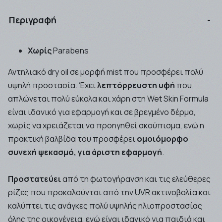
Περιγραφή
Χωρίς
Parabens
Αντηλιακό dry oil σε μορφή mist που προσφέρει πολύ
υψηλή προστασία. Έχει
λεπτόρρευστη υφή
που
απλώνεται πολύ εύκολα και χάρη στη Wet Skin Formula
είναι ιδανικό για εφαρμογή και σε βρεγμένο δέρμα,
χωρίς να χρειάζεται να προηγηθεί σκούπισμα, ενώ η
πρακτική βαλβίδα του προσφέρει
ομοιόμορφο
συνεχή ψεκασμό, για άριστη εφαρμογή
.
Προστατεύει
από τη φωτογήρανση και τις ελεύθερες
ρίζες που προκαλούνται από την UVR ακτινοβολία και
καλύπτει τις ανάγκες πολύ υψηλής ηλιοπροστασίας
όλης της οικογένεια, ενώ είναι ιδανικό για παιδιά και