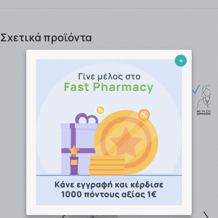
Μπορείτε να αγοράσετε τα προιόντα που επιθυμείτε
είτε ως απλός επισκέπτης του site μας, είτε ως
Σχετικά προϊόντα
εγγεγραμμένος πελάτης κερδίζοντας πόντους προς
εξαργύρωση !! .
×
Τα προϊόντα μπορείτε να τα παραλάβετε είτε από το
Φαρμακείο (αυθημερόν ή την επομένη εργάσιμη), είτε
να σας αποσταλλούν από την
εταιρία ταχυμεταφορών
που θα επιλέξετε (ΒΟΧNOW / EASYMAIL / ACS
COURIER).
Η παράδοση των προϊόντων γίνεται συνήθως σε 1 - 3
εργάσιμες μέρες για αποστολές εντός Αττικής, ενώ για
απομακρυσμένες περιοχές ο χρόνος παράδοσης
μπορεί να φτάσει τις 4- 5 εργάσιμες.
Η αποστολή είναι
ΔΩΡΕΑΝ
για ποσά
-Ανω των
49,00 € ανεξαρτήτως βάρους με την BOX