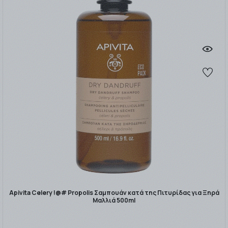
Apivita Celery !@# Propolis Σαμπουάν κατά της Πιτυρίδας για Ξηρά
Μαλλιά 500ml