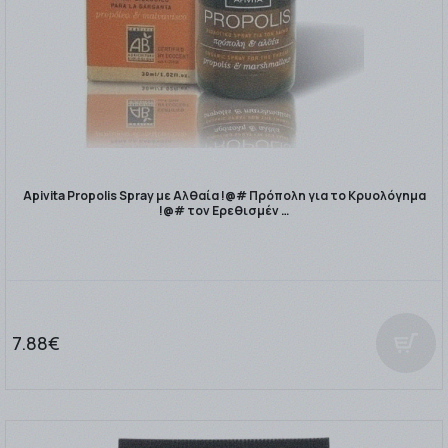
Apivita Propolis Spray με Αλθαία !@# Πρόπολη για το Κρυολόγημα
!@# τον Ερεθισμέν …
7.88€