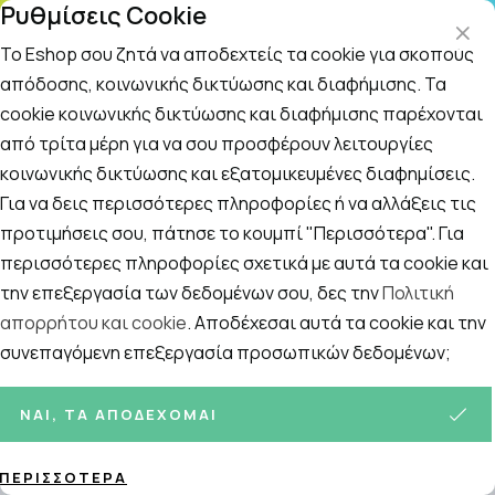
Ρυθμίσεις Cookie
ΤΗ
Το Eshop σου ζητά να αποδεχτείς τα cookie για σκοπούς
απόδοσης, κοινωνικής δικτύωσης και διαφήμισης. Τα
cookie κοινωνικής δικτύωσης και διαφήμισης παρέχονται
Αναζήτηση
Αρχική
/
Εταιρίες
/
Apivita
/
Apivita Propolis
από τρίτα μέρη για να σου προσφέρουν λειτουργίες
κοινωνικής δικτύωσης και εξατομικευμένες διαφημίσεις.
Apivita Propolis
Για να δεις περισσότερες πληροφορίες ή να αλλάξεις τις
Ταξινόμηση
Προβολή
προτιμήσεις σου, πάτησε το κουμπί "Περισσότερα". Για
περισσότερες πληροφορίες σχετικά με αυτά τα cookie και
την επεξεργασία των δεδομένων σου, δες την
Πολιτική
απορρήτου και cookie
. Αποδέχεσαι αυτά τα cookie και την
6
ΠΡΟΪΌΝΤΑ
συνεπαγόμενη επεξεργασία προσωπικών δεδομένων;
ΝΑΙ, ΤΑ ΑΠΟΔΈΧΟΜΑΙ
ΠΕΡΙΣΣΌΤΕΡΑ