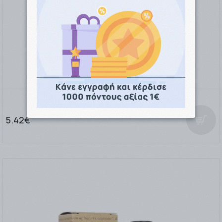
Apivita Herbal Cream Κρέμα με Πρόπολη 40ml
5.42€