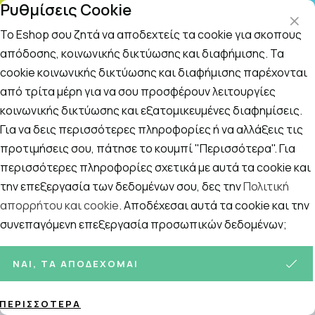
Ρυθμίσεις Cookie
Τ
ΤΗΛ. ΠΑΡΑΓΓΕΛΙΕΣ: 210 5148 108
09
Το Eshop σου ζητά να αποδεχτείς τα cookie για σκοπούς
απόδοσης, κοινωνικής δικτύωσης και διαφήμισης. Τα
cookie κοινωνικής δικτύωσης και διαφήμισης παρέχονται
Αναζήτηση
Αρχική
/
Εταιρίες
/
Solgar
/
Solgar
από τρίτα μέρη για να σου προσφέρουν λειτουργίες
κοινωνικής δικτύωσης και εξατομικευμένες διαφημίσεις.
Solgar
Για να δεις περισσότερες πληροφορίες ή να αλλάξεις τις
Ταξινόμηση
Προβολή
προτιμήσεις σου, πάτησε το κουμπί "Περισσότερα". Για
περισσότερες πληροφορίες σχετικά με αυτά τα cookie και
την επεξεργασία των δεδομένων σου, δες την
Πολιτική
Σελίδες:
απορρήτου και cookie
. Αποδέχεσαι αυτά τα cookie και την
1
2
συνεπαγόμενη επεξεργασία προσωπικών δεδομένων;
96
ΠΡΟΪΌΝΤΑ
ΝΑΙ, ΤΑ ΑΠΟΔΈΧΟΜΑΙ
ΠΕΡΙΣΣΌΤΕΡΑ