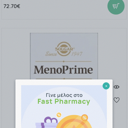
72.70€
×