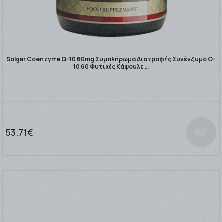
Solgar Coenzyme Q-10 60mg Συμπλήρωμα Διατροφής Συνένζυμο Q-
10 60 Φυτικές Κάψουλε …
53.71€