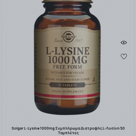
Solgar L-Lysine 1000mg Συμπλήρωμα Διατροφής L-Λυσίνη 50
Ταμπλέτες