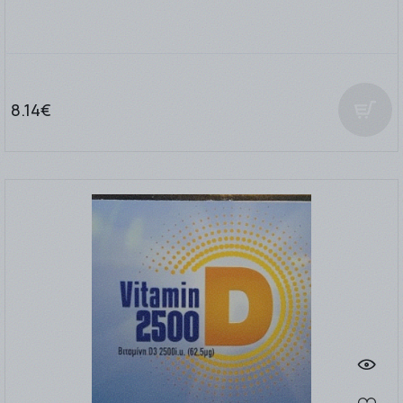
8.14€