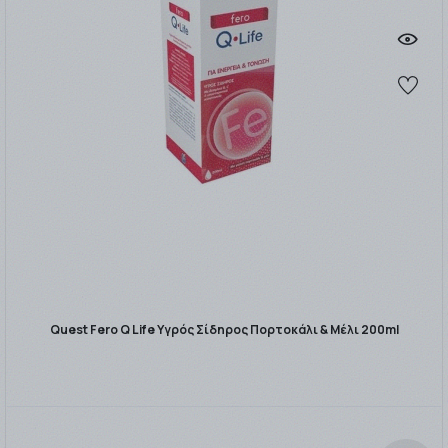
Quest Fero Q Life Υγρός Σίδηρος Πορτοκάλι & Μέλι 200ml