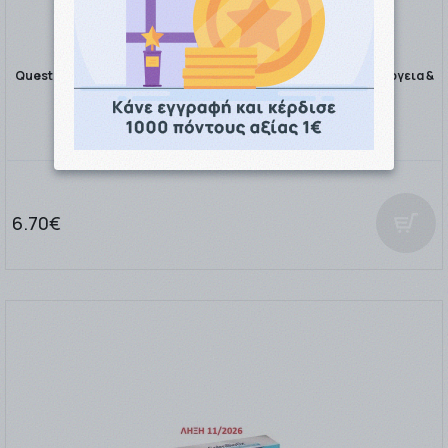
Quest Promo Vitamin C With Rosehips & Rutin Βιταμίνη για Ενέργεια &
Ανοσοποιητικ …
6.70€