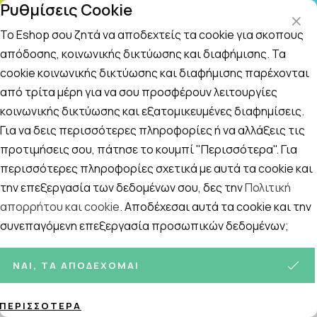
Ρυθμίσεις Cookie
ΤΗΛΕΦΩΝΙΚΟ ΚΕΝΤΡΟ
: Δευτ.-Παρασκευή 09:00-14:00 και Σάββατο
09:00-14:00
Το Eshop σου ζητά να αποδεχτείς τα cookie για σκοπούς
απόδοσης, κοινωνικής δικτύωσης και διαφήμισης. Τα
cookie κοινωνικής δικτύωσης και διαφήμισης παρέχονται
Αναζήτηση
Αρχική
/
Εταιρίες
/
Quest
από τρίτα μέρη για να σου προσφέρουν λειτουργίες
κοινωνικής δικτύωσης και εξατομικευμένες διαφημίσεις.
Quest
Για να δεις περισσότερες πληροφορίες ή να αλλάξεις τις
Ταξινόμηση
Προβολή
προτιμήσεις σου, πάτησε το κουμπί "Περισσότερα". Για
περισσότερες πληροφορίες σχετικά με αυτά τα cookie και
την επεξεργασία των δεδομένων σου, δες την
Πολιτική
απορρήτου και cookie
. Αποδέχεσαι αυτά τα cookie και την
24
ΠΡΟΪΌΝΤΑ
συνεπαγόμενη επεξεργασία προσωπικών δεδομένων;
ΝΑΙ, ΤΑ ΑΠΟΔΈΧΟΜΑΙ
ΠΕΡΙΣΣΌΤΕΡΑ