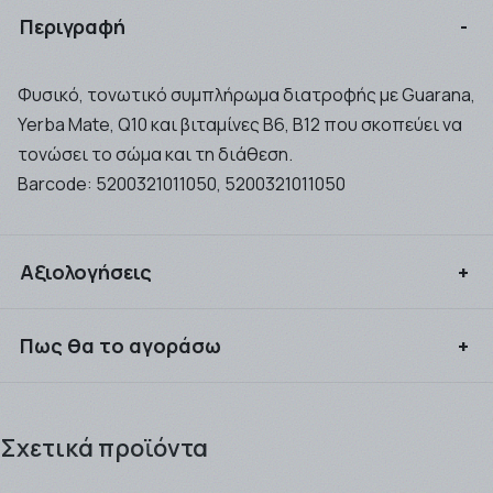
Περιγραφή
Φυσικό, τονωτικό συμπλήρωμα διατροφής με Guarana,
Yerba Mate, Q10 και βιταμίνες Β6, Β12 που σκοπεύει να
τονώσει το σώμα και τη διάθεση.
Barcode:
5200321011050, 5200321011050
Αξιολογήσεις
Συνδεθείτε για να αξιολογήσετε το προϊόν
Πως θα το αγοράσω
Μπορείτε να αγοράσετε τα προιόντα που επιθυμείτε
είτε ως απλός επισκέπτης του site μας, είτε ως
Σχετικά προϊόντα
εγγεγραμμένος πελάτης κερδίζοντας πόντους προς
εξαργύρωση !! .