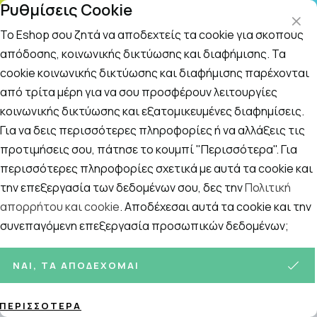
Ρυθμίσεις Cookie
ατο
Το Eshop σου ζητά να αποδεχτείς τα cookie για σκοπούς
απόδοσης, κοινωνικής δικτύωσης και διαφήμισης. Τα
cookie κοινωνικής δικτύωσης και διαφήμισης παρέχονται
Αναζήτηση
Αρχική
/
Εταιρίες
/
Power Health
/
Power Health Energy Now
από τρίτα μέρη για να σου προσφέρουν λειτουργίες
κοινωνικής δικτύωσης και εξατομικευμένες διαφημίσεις.
Power Health Energy Now Stevia
Για να δεις περισσότερες πληροφορίες ή να αλλάξεις τις
Τονωτικό Συμπλήρωμα
προτιμήσεις σου, πάτησε το κουμπί "Περισσότερα". Για
περισσότερες πληροφορίες σχετικά με αυτά τα cookie και
Διατροφής 20 Αναβράζοντα Δισκία
την επεξεργασία των δεδομένων σου, δες την
Πολιτική
απορρήτου και cookie
. Αποδέχεσαι αυτά τα cookie και την
συνεπαγόμενη επεξεργασία προσωπικών δεδομένων;
ΝΑΙ, ΤΑ ΑΠΟΔΈΧΟΜΑΙ
ΠΕΡΙΣΣΌΤΕΡΑ