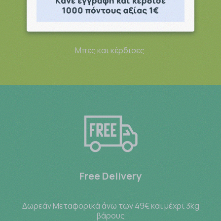
Point system
Μπες και κέρδισες
Free Delivery
Δωρεάν Μεταφορικά άνω των 49€ και μέχρι 3kg
βάρους