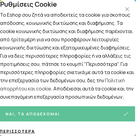
Ρυθμίσεις Cookie
ΤΗ
Το Eshop σου ζητά να αποδεχτείς τα cookie για σκοπούς
απόδοσης, κοινωνικής δικτύωσης και διαφήμισης. Τα
cookie κοινωνικής δικτύωσης και διαφήμισης παρέχονται
Αναζήτηση
Αρχική
/
Εταιρίες
/
Physiomer
/
Physiomer Kids 115ml από 2 Ε
από τρίτα μέρη για να σου προσφέρουν λειτουργίες
κοινωνικής δικτύωσης και εξατομικευμένες διαφημίσεις.
Physiomer Kids 115ml από 2 Ετών
Για να δεις περισσότερες πληροφορίες ή να αλλάξεις τις
προτιμήσεις σου, πάτησε το κουμπί "Περισσότερα". Για
περισσότερες πληροφορίες σχετικά με αυτά τα cookie και
την επεξεργασία των δεδομένων σου, δες την
Πολιτική
απορρήτου και cookie
. Αποδέχεσαι αυτά τα cookie και την
συνεπαγόμενη επεξεργασία προσωπικών δεδομένων;
ΝΑΙ, ΤΑ ΑΠΟΔΈΧΟΜΑΙ
ΠΕΡΙΣΣΌΤΕΡΑ