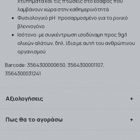
χτυπήματα και τις πτώσεις στο έδαφος που
λαμβάνουν χώρα στην καθημερινότητά
Φυσιολογικό pH: προσαρμοσμένο για το ρινικό
βλεννογόνο
Ισότονο: με συγκέντρωση ισοδύναμη προς 9g/l
ολικών αλάτων, δηλ. ίδια με αυτή του ανθρώπινου
οργανισμού
Barcode:
3564300000650, 3564300001107,
3564300031241
Αξιολογήσεις
Συνδεθείτε για να αξιολογήσετε το προϊόν
Πως θα το αγοράσω
Μπορείτε να αγοράσετε τα προιόντα που επιθυμείτε