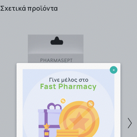
είτε ως απλός επισκέπτης του site μας, είτε ως
Σχετικά προϊόντα
εγγεγραμμένος πελάτης κερδίζοντας πόντους προς
εξαργύρωση !! .
Τα προϊόντα μπορείτε να τα παραλάβετε είτε από το
Φαρμακείο (αυθημερόν ή την επομένη εργάσιμη), είτε
να σας αποσταλλούν από την
εταιρία ταχυμεταφορών
που θα επιλέξετε (ΒΟΧNOW / EASYMAIL / ACS
COURIER).
×
Η παράδοση των προϊόντων γίνεται συνήθως σε 1 - 3
εργάσιμες μέρες για αποστολές εντός Αττικής, ενώ για
απομακρυσμένες περιοχές ο χρόνος παράδοσης
μπορεί να φτάσει τις 4- 5 εργάσιμες.
Η αποστολή είναι
ΔΩΡΕΑΝ
για ποσά
-Ανω των
49,00 € ανεξαρτήτως βάρους με την BOX
NOW.
-Ανω των
49,00 € και έως 3kg με την Easymail.