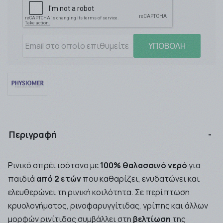
ΥΠΟΒΟΛΗ
Περιγραφή
Ρινικό σπρέι ισότονο με
100% θαλασσινό νερό
για
παιδιά
από 2 ετών
που καθαρίζει, ενυδατώνει και
ελευθερώνει τη ρινική κοιλότητα. Σε περίπτωση
κρυολογήματος, ρινοφαρυγγίτιδας, γρίπης και άλλων
μορφών ρινίτιδας συμβάλλει στη
βελτίωση
της