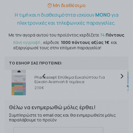
Μη διαθέσιμο
Η τιμή και η διαθεσιμότητα ισχύουν
ΜΟΝΟ
για
ηλεκτρονικές και τηλεφωνικές παραγγελίες.
Με την αγορά αυτού του προϊόντος κερδίζετε
74
Πόντους
Κάνε εγγραφή
, κέρδισε
1000 πόντους αξίας 1€
και
εξαργύρωσέ τους στην επόμενη παραγγελία!
ΤΟ ESHOP ΣΑΣ ΠΡΟΤΕΙΝΕΙ:
Pharmasept Επίθεμα Ευκαλύπτου Για
Εύκολη Αναπνοή 6 τεμάχια
2.10€
Θέλω να ενημερωθώ μόλις έρθει!
Συμπληρώστε το email σας και θα ενημερωθείτε μόλις
παραλάβουμε το προϊόν