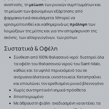
αναπνοής, τη
μείωση
των ρινικών συμπτωμάτων και
τη μείωση των φαινομένων εξάρτησης από
φαρμακευτικά σκευάσματα. Μπορεί να
χρησιμοποιηθεί και καθημερινά ως
πρόληψη
των
λοιμώξεων της μύτης και για την απομάκρυνση της
σκόνης, των αλλεργιογόνων, των ρύπων.
Συστατικά & Οφέλη
Σύνθεση από 100% θαλασσινό νερό: διατηρεί όλα
τα οφέλη του θαλασσινού νερού του Saint-Malo,
καθώς και το υψηλό περιεχόμενό του σε
ανόργανα άλατα και ιχνοστοιχεία. Καταπραΰνει
και επουλώνει τον ερεθισμένο ρινικό βλεννογόνο
Χωρίς συντηρητικά ή χημικά πρόσθετα
Αποστειρωμένο
Με άθραυστη φιάλη: σχεδιασμένη να αντέχει τα