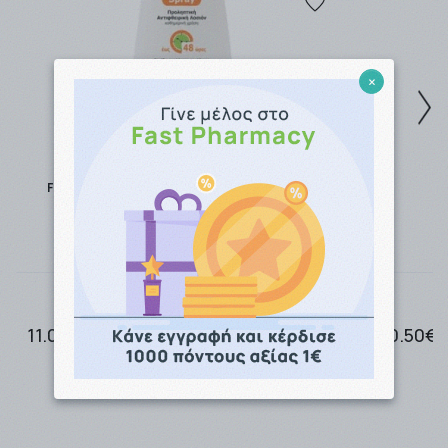
απομακρυσμένες περιοχές ο χρόνος παράδοσης
μπορεί να φτάσει τις 4- 5 εργάσιμες.
Η αποστολή είναι
ΔΩΡΕΑΝ
για ποσά
×
-Ανω των
49,00 € ανεξαρτήτως βάρους με την BOX
NOW.
-Ανω των
49,00 € και έως 3kg με την Easymail.
-Ανω των
49,00 € και έως 2kg με την ACS Courier.
Frezyderm Lice Rep Extreme Repellent Spray
Προληπτική Αντιφθειρική Λοσιόν 150ml
Τα μη άμεσα διαθέσιμα προϊόντα αποστέλλονται
μόλις καταστούν διαθέσιμα.
Για περισσότερες σχετικές πληροφορίες πατήστε εδώ
Τρόποι Αποστολής.
11.00€
10.50€