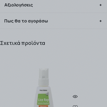
Αξιολογήσεις
Συνδεθείτε για να αξιολογήσετε το προϊόν
Πως θα το αγοράσω
Μπορείτε να αγοράσετε τα προιόντα που επιθυμείτε
είτε ως απλός επισκέπτης του site μας, είτε ως
Σχετικά προϊόντα
εγγεγραμμένος πελάτης κερδίζοντας πόντους προς
εξαργύρωση !! .
Τα προϊόντα μπορείτε να τα παραλάβετε είτε από το
Φαρμακείο (αυθημερόν ή την επομένη εργάσιμη), είτε
να σας αποσταλλούν από την
εταιρία ταχυμεταφορών
που θα επιλέξετε (ΒΟΧNOW / EASYMAIL / ACS
COURIER).
Η παράδοση των προϊόντων γίνεται συνήθως σε 1 - 3
εργάσιμες μέρες για αποστολές εντός Αττικής, ενώ για