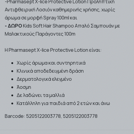
-Pharmasept X-lice Protective Lotion Προληπτική
Αντιφθειρική Λοσιόν
καθημερινής χρήσης, χωρίς
άρωμα
σε μορφή Spray 100ml και
- ΔΩΡΟ
Kids Soft Hair Shampoo Απαλό Σαμπουάν με
Μαλακτικούς Παράγοντες 100m
Η Pharmasept X-lice Protective Lotion είναι:
Χωρίς άρωμα και συντηρητικά
Κλινικά αποδεδειγμένη δράση
Δερματολογικά ελεγμένο
Άοσμη
Δε λαδώνει τα μαλλιά
Κατάλληλη για παιδιά από 2 ετών και άνω
Barcode:
5205122003778, 5205122003778