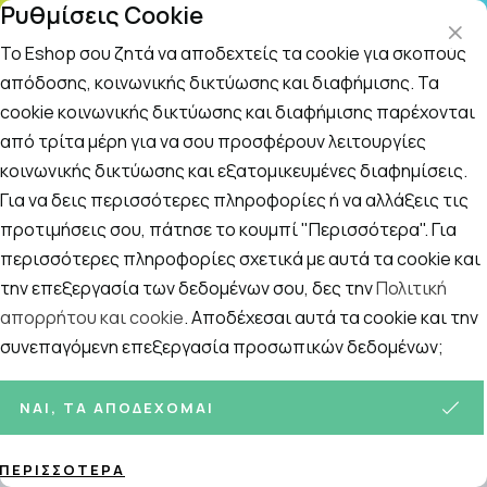
Ρυθμίσεις Cookie
ΤΗ
Το Eshop σου ζητά να αποδεχτείς τα cookie για σκοπούς
απόδοσης, κοινωνικής δικτύωσης και διαφήμισης. Τα
cookie κοινωνικής δικτύωσης και διαφήμισης παρέχονται
Αναζήτηση
Αρχική
/
Εταιρίες
/
Pharmasept
/
Pharmasept Kids X-Lice Pro
από τρίτα μέρη για να σου προσφέρουν λειτουργίες
κοινωνικής δικτύωσης και εξατομικευμένες διαφημίσεις.
Pharmasept Kids X-Lice Protective
Για να δεις περισσότερες πληροφορίες ή να αλλάξεις τις
Lotion 100ml & Soft Hair Shampoo
προτιμήσεις σου, πάτησε το κουμπί "Περισσότερα". Για
περισσότερες πληροφορίες σχετικά με αυτά τα cookie και
100ml
την επεξεργασία των δεδομένων σου, δες την
Πολιτική
απορρήτου και cookie
. Αποδέχεσαι αυτά τα cookie και την
συνεπαγόμενη επεξεργασία προσωπικών δεδομένων;
ΝΑΙ, ΤΑ ΑΠΟΔΈΧΟΜΑΙ
ΠΕΡΙΣΣΌΤΕΡΑ