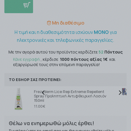
Μη διαθέσιμο
Η τιμή και η διαθεσιμότητα ισχύουν
ΜΟΝΟ
για
ηλεκτρονικές και τηλεφωνικές παραγγελίες.
Με την αγορά αυτού του προϊόντος κερδίζετε
52
Πόντους
Κάνε εγγραφή
, κέρδισε
1000 πόντους αξίας 1€
και
εξαργύρωσέ τους στην επόμενη παραγγελία!
ΤΟ ESHOP ΣΑΣ ΠΡΟΤΕΙΝΕΙ:
Frezyderm Lice Rep Extreme Repellent
Spray Προληπτική Αντιφθειρική Λοσιόν
150ml
11.00€
Θέλω να ενημερωθώ μόλις έρθει!
Συμπληρώστε το email σας και θα ενημερωθείτε μόλις