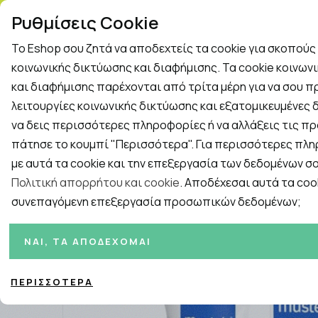
ΤΗΛ. ΠΑΡΑΓΓΕΛΙΕΣ: 2
Ρυθμίσεις Cookie
Το Eshop σου ζητά να αποδεχτείς τα cookie για σκοπού
Rapid Test
Γρίπη - Κρυολόγημα
κοινωνικής δικτύωσης και διαφήμισης. Τα cookie κοινων
και διαφήμισης παρέχονται από τρίτα μέρη για να σου 
λειτουργίες κοινωνικής δικτύωσης και εξατομικευμένες δ
Εταιρείες
ΓΥΝΑΙΚΑ
ΑΝΔΡΑΣ
ΜΗΤΕΡΑ ΚΑ
να δεις περισσότερες πληροφορίες ή να αλλάξεις τις πρ
πάτησε το κουμπί "Περισσότερα". Για περισσότερες πλ
Αρχική
/
Εταιρίες
/
Mustela
/
Mustela Baume Reconfortant
με αυτά τα cookie και την επεξεργασία των δεδομένων σο
Πολιτική απορρήτου και cookie
. Αποδέχεσαι αυτά τα cook
συνεπαγόμενη επεξεργασία προσωπικών δεδομένων;
ΝΑΙ, ΤΑ ΑΠΟΔΈΧΟΜΑΙ
ΠΕΡΙΣΣΌΤΕΡΑ