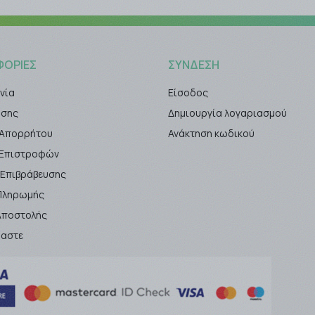
ΦΟΡΊΕΣ
ΣΎΝΔΕΣΗ
νία
Είσοδος
ήσης
Δημιουργία λογαριασμού
 Απορρήτου
Ανάκτηση κωδικού
ή Επιστροφών
 Επιβράβευσης
Πληρωμής
Αποστολής
μαστε