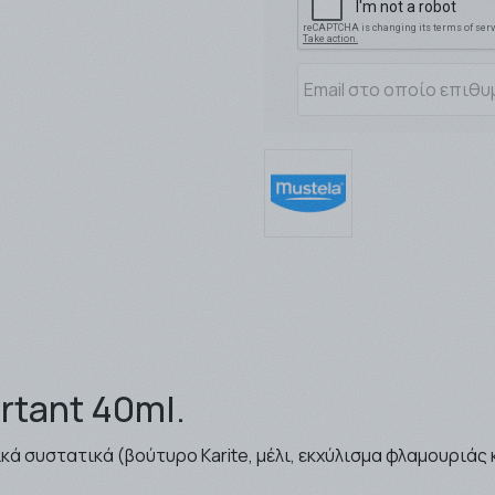
rtant 40ml.
κά συστατικά (βούτυρο Karite, μέλι, εκχύλισμα φλαμουριάς 