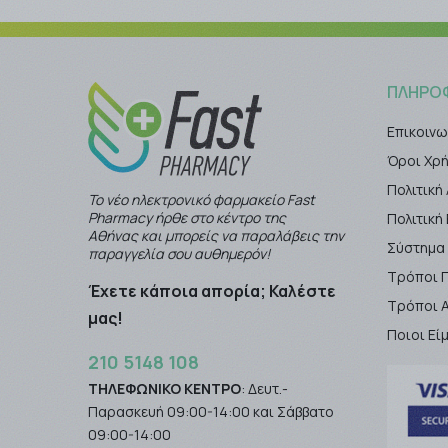
ΠΛΗΡΟ
Επικοινω
Όροι Χρ
Πολιτική
Το νέο ηλεκτρονικό φαρμακείο Fast
Pharmacy ήρθε στο κέντρο της
Πολιτικ
Αθήνας και μπορείς να παραλάβεις την
Σύστημα
παραγγελία σου αυθημερόν!
Τρόποι 
Έχετε κάποια απορία; Καλέστε
Τρόποι 
μας!
Ποιοι Εί
210 5148 108
ΤΗΛΕΦΩΝΙΚΟ ΚΕΝΤΡΟ
: Δευτ.-
Παρασκευή 09:00-14:00 και Σάββατο
09:00-14:00