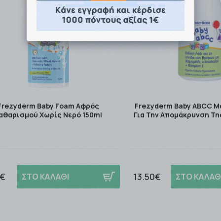
ier.
ι μόλις καταστούν διαθέσιμα.
στε εδώ
Τρόποι Αποστολής.
Frezyderm Baby Foam Αφρός
Frezyderm Baby ABCC Μ
αθαρισμού Χωρίς Νερό 150ml
Για Την Απομάκρυνση Τη
0€
13.50€
ΣΤΟ ΚΑΛΑΘΙ
ΣΤΟ ΚΑΛΑΘ