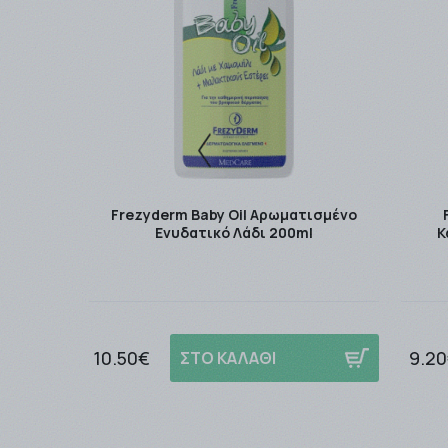
-Ανω των
49,00 € και έως 3kg με την Easymail.
-Ανω των
49,00 € και έως 2kg με την ACS Cour
Τα μη άμεσα διαθέσιμα προϊόντα αποστέλλοντα
Για περισσότερες σχετικές πληροφορίες πατή
Frezyderm Baby Oil Αρωματισμένο
Ενυδατικό Λάδι 200ml
Κ
10.50€
9.2
ΣΤΟ ΚΑΛΑΘΙ