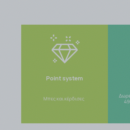
Point system
Δωρε
Μπες και κέρδισες
49