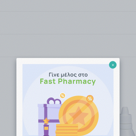
Συνδεθείτε για να αξιολογήσετε το προϊόν
είτε είτε ως απλός επισκέπτης του site μας, είτε ως εγ
×
πό το Φαρμακείο (αυθημερόν ή την επομένη εργάσιμη), είτ
ASYMAIL / ACS COURIER).
1 - 3 εργάσιμες μέρες για αποστολές εντός Αττικής, ενώ 
ς.
ν BOX NOW.