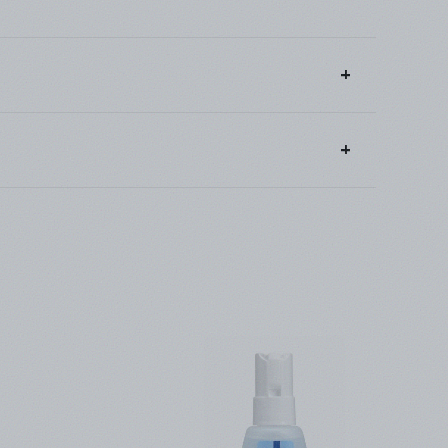
γεγραμμένος πελάτης κερδίζοντας πόντους προς
ε να σας αποσταλλούν από την
εταιρία
για απομακρυσμένες περιοχές ο χρόνος