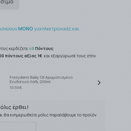
έσιμο
 ισχύουν
ΜΟΝΟ
για ηλεκτρονικές και
ντος κερδίζετε
48
Πόντους
00 πόντους αξίας 1€
και εξαργύρωσέ τους στην
Frezyderm Baby Oil Αρωματισμένο
F
Ενυδατικό Λάδι 200ml
Χω
10.50€
9
όλις έρθει!
αι θα ενημερωθείτε μόλις παραλάβουμε το προϊόν