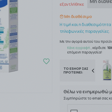
Μη διαθ
εξαντλήθηκε
Μη διαθέσιμο
Η τιμή και η διαθεσιμότητα
τηλεφωνικές παραγγελίες.
Με την αγορά αυτού του προϊό
Κάνε εγγραφή
, κέρδισε
10
επόμενη παραγγελία!
ΤΟ ESHOP ΣΑΣ
ΠΡΟΤΕΙΝΕΙ:
Θέλω να ενημερωθώ μ
Συμπληρώστε το email σας κ