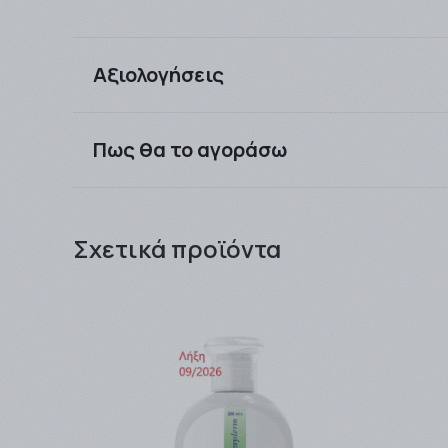
Αξιολογήσεις
Πως θα το αγοράσω
Μπορείτε να αγοράσετε τα προιόντα που επιθυμ
εξαργύρωση !! .
Σχετικά προϊόντα
Τα προϊόντα μπορείτε να τα παραλάβετε είτε α
ταχυμεταφορών που θα επιλέξετε (ΒΟΧNOW / E
Η παράδοση των προϊόντων γίνεται συνήθως σε 
παράδοσης μπορεί να φτάσει τις 4- 5 εργάσιμε
Η αποστολή είναι
ΔΩΡΕΑΝ
για ποσά
-Ανω των
49,00 € ανεξαρτήτως βάρους με τη