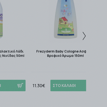
αλακτικό Λάδι
Frezyderm Baby Cologne Ασφαλές
ς Νινίδας 50ml
Βρεφικό Άρωμα 150ml
11.30€
Ι
ΣΤΟ ΚΑΛΑΘΙ