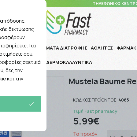
10 5148 108
ΤΗΛΕΦΩΝΙΚΟ ΚΕΝΤΡ
ς απόδοσης,
ικής δικτύωσης
Αναζήτηση
προσφέρουν
ιαφημίσεις. Για
Ι ΠΑΙΔΙ
ΣΥΜΠΛΗΡΩΜΑΤΑ ΔΙΑΤΡΟΦΗΣ
ΑΘΛΗΤΕΣ
ΦΑΡΜΑΚ
οτιμήσεις σου,
ηροφορίες σχετικά
ΔΕΡΜΟΚΑΛΛΥΝΤΙΚΑ
 40ml.
υ, δες την
ie και την
Mustela Baume Re
ΚΩΔΙΚΌΣ ΠΡΟΪΌΝΤΟΣ:
4085
Τιμή Fast pharmacy
5.99€
Το προϊόν