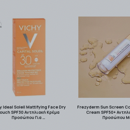
ASYMAIL / ACS COURIER).
1 - 3 εργάσιμες μέρες για αποστολές εντός Αττικής, ενώ 
ς.
ν BOX NOW.
ier.
ι μόλις καταστούν διαθέσιμα.
στε εδώ
Τρόποι Αποστολής.
y Ideal Soleil Mattifying Face Dry
Frezyderm Sun Screen Co
ouch SPF30 Αντηλιακή Κρέμα
Cream SPF50+ Αντηλ
Προσώπου Για …
Προσώπου Μ