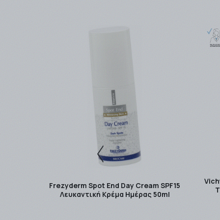
ταχυμεταφορών που θα επιλέξετε (ΒΟΧNOW / E
Η παράδοση των προϊόντων γίνεται συνήθως σε 
παράδοσης μπορεί να φτάσει τις 4- 5 εργάσιμε
Η αποστολή είναι
ΔΩΡΕΑΝ
για ποσά
-Ανω των
49,00 € ανεξαρτήτως βάρους με τη
-Ανω των
49,00 € και έως 3kg με την Easymail.
-Ανω των
49,00 € και έως 2kg με την ACS Cour
Τα μη άμεσα διαθέσιμα προϊόντα αποστέλλοντα
Για περισσότερες σχετικές πληροφορίες πατή
Vich
Frezyderm Spot End Day Cream SPF15
T
Λευκαντική Κρέμα Ημέρας 50ml