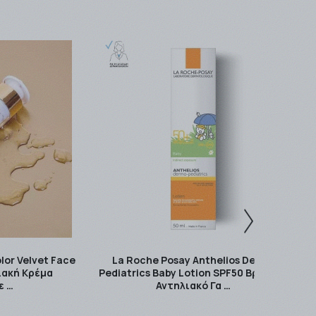
για απομακρυσμένες περιοχές ο χρόνος
lor Velvet Face
La Roche Posay Anthelios Dermo
ιακή Κρέμα
Pediatrics Baby Lotion SPF50 Βρεφικό
ε …
Αντηλιακό Γα …