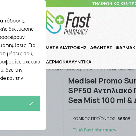
10 5148 108
ΤΗΛΕΦΩΝΙΚΟ ΚΕΝΤΡ
ς απόδοσης,
ικής δικτύωσης
Αναζήτηση
προσφέρουν
ιαφημίσεις. Για
Ι ΠΑΙΔΙ
ΣΥΜΠΛΗΡΩΜΑΤΑ ΔΙΑΤΡΟΦΗΣ
ΑΘΛΗΤΕΣ
ΦΑΡΜΑΚ
οτιμήσεις σου,
ηροφορίες σχετικά
ΔΕΡΜΟΚΑΛΛΥΝΤΙΚΑ
e & Body Spray SPF50 Αντηλιακό Γαλάκτωμα 250 ml & Vitamin Sea Μist
υ, δες την
ie και την
Medisei Promo Su
SPF50 Αντηλιακό 
Sea Μist 100 ml &
ΚΩΔΙΚΌΣ ΠΡΟΪΌΝΤΟΣ:
56309
Τιμή Fast pharmacy