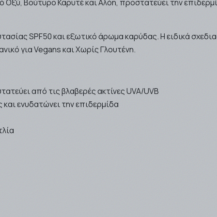
κό Οξύ, Βούτυρο Καρυτέ και Αλόη, προστατεύει την επιδερμ
οστασίας SPF50 και εξωτικό άρωμα καρύδας. Η ειδικά σχεδι
νικό για Vegans και Χωρίς Γλουτένη.
τατεύει από τις βλαβερές ακτίνες UVA/UVB
 και ενυδατώνει την επιδερμίδα
τλία