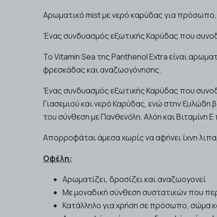
Αρωματικό mist με νερό καρύδας για πρόσωπο,
Ένας συνδυασμός εξωτικής Καρύδας που συνοδε
Το Vitamin Sea της Panthenol Extra είναι αρωμ
φρεσκάδας και αναζωογόνησης.
Ένας συνδυασμός εξωτικής Καρύδας που συνοδ
Γιασεμιού και νερό Καρύδας, ενώ στην ξυλώδη 
του σύνθεση με Πανθενόλη, Αλόη και Βιταμίνη Ε 
Απορροφάται άμεσα χωρίς να αφήνει ίχνη λιπαρ
Οφέλη:
Αρωματίζει, δροσίζει και αναζωογονεί
Με μοναδική σύνθεση συστατικών που περ
Κατάλληλο για χρήση σε πρόσωπο, σώμα κ