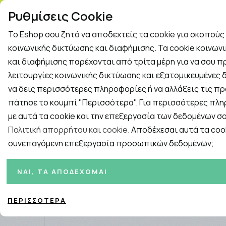
ΤΗΛ. ΠΑΡΑΓΓΕΛΙΕΣ: 2
Ρυθμίσεις Cookie
Το Eshop σου ζητά να αποδεχτείς τα cookie για σκοπού
Rapid Test
Γρίπη - Κρυολόγημα
κοινωνικής δικτύωσης και διαφήμισης. Τα cookie κοινων
και διαφήμισης παρέχονται από τρίτα μέρη για να σου 
λειτουργίες κοινωνικής δικτύωσης και εξατομικευμένες δ
Εταιρείες
ΓΥΝΑΙΚΑ
ΑΝΔΡΑΣ
ΜΗΤΕΡΑ ΚΑ
να δεις περισσότερες πληροφορίες ή να αλλάξεις τις πρ
πάτησε το κουμπί "Περισσότερα". Για περισσότερες πλ
Αρχική
/
Εταιρίες
/
Medisei
/
Medisei Promo SunScreen Fac
με αυτά τα cookie και την επεξεργασία των δεδομένων σο
Πολιτική απορρήτου και cookie
. Αποδέχεσαι αυτά τα cook
συνεπαγόμενη επεξεργασία προσωπικών δεδομένων;
ΝΑΙ, ΤΑ ΑΠΟΔΈΧΟΜΑΙ
ΠΕΡΙΣΣΌΤΕΡΑ