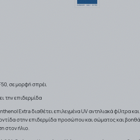
0, σε μορφή σπρέι
ι την επιδερμίδα
nthenol Extra διαθέτει επιλεγμένα UV αντηλιακά φίλτρα κα
φροντίδα στην επιδερμίδα προσώπου και σώματος και βοη
η στον ήλιο.