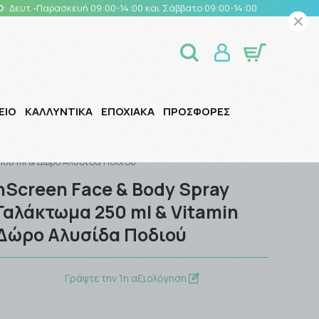
Ο
: Δευτ.-Παρασκευή 09:00-14:00 και Σάββατο 09:00-14:00
ΕΙΟ
ΚΑΛΛΥΝΤΙΚΑ
ΕΠΟΧΙΑΚΑ
ΠΡΟΣΦΟΡΕΣ
 100 ml & Δώρο Αλυσίδα Ποδιού
nScreen Face & Body Spray
Γαλάκτωμα 250 ml & Vitamin
 Δώρο Αλυσίδα Ποδιού
Γράψτε την 1η αξιολόγηση