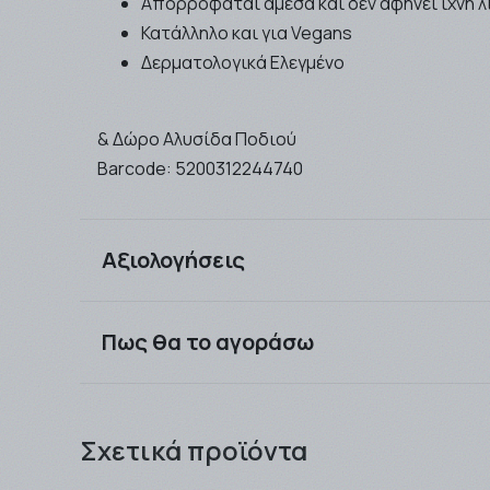
Απορροφάται άμεσα και δεν αφήνει ίχνη 
Κατάλληλο και για Vegans
Δερματολογικά Ελεγμένο
& Δώρο Αλυσίδα Ποδιού
Barcode:
5200312244740
Αξιολογήσεις
Πως θα το αγοράσω
Μπορείτε να αγοράσετε τα προιόντα που επιθυμ
εξαργύρωση !! .
Σχετικά προϊόντα
Τα προϊόντα μπορείτε να τα παραλάβετε είτε α