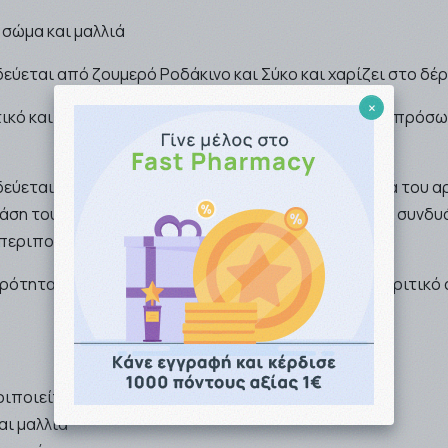
 σώμα και μαλλιά
ύεται από ζουμερό Ροδάκινο και Σύκο και χαρίζει στο δ
×
ατικό και ταυτόχρονα δροσιστικό mist που χαρίζει σε πρόσ
εύεται από ζουμερό Ροδάκινο και Σύκο. Στην καρδιά του 
βάση του Σανδαλόξυλο και βελούδινο Κεδρόξυλο, που συνδυά
περιποιείται την επιδερμίδα και τα μαλλιά.
ότητας ενώ χαρίζει απαλότητα στο δέρμα και διακριτικό ά
ιποιείται το δέρμα
αι μαλλιά