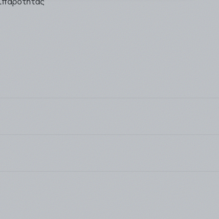
λιπαρότητας
Συνδεθείτε για να αξιολογήσετε το προϊόν
είτε είτε ως απλός επισκέπτης του site μας, είτε ως εγ
πό το Φαρμακείο (αυθημερόν ή την επομένη εργάσιμη), είτ