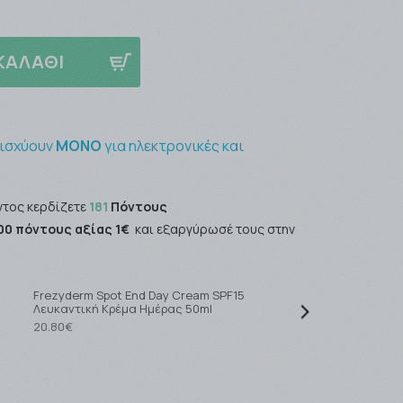
ΚΑΛΑΘΙ
 ισχύουν
ΜΟΝΟ
για ηλεκτρονικές και
ντος κερδίζετε
181
Πόντους
00 πόντους αξίας 1€
και εξαργύρωσέ τους στην
Vi
Frezyderm Spot End Day Cream SPF15
S
Λευκαντική Κρέμα Ημέρας 50ml
Α
20.80€
17