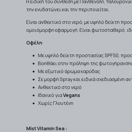
Η ειδική του σύνθεση με Πανθενόλη, Υαλουρονι
την ενυδατώνει και την περιποιείται.
Είναι ανθεκτικό στο νερό, με υψηλό δείκτη πρ
ομοιόμορφη εφαρμογή. Είναι φωτοσταθερό, ιδα
Οφέλη
:
Με υψηλό δείκτη προστασίας SPF50, προσ
Βοηθάει στην πρόληψη της φωτογήρανσης
Με εξωτικό άρωμα καρύδας
Σε μορφή Spray και ειδικά σχεδιασμένη αν
Ανθεκτικό στο νερό
Ιδανικό για
Vegans
Χωρίς Γλουτένη
Mist Vitamin Sea :