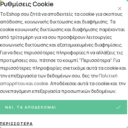
Ρυθμίσεις Cookie
ΤΗΛΕΦΩΝΙΚΟ ΚΕΝΤΡΟ
: Δευτ.-Παρασκευή 09:00-14:00 και Σάββατο
09:00-14:00
Το Eshop σου ζητά να αποδεχτείς τα cookie για σκοπούς
απόδοσης, κοινωνικής δικτύωσης και διαφήμισης. Τα
cookie κοινωνικής δικτύωσης και διαφήμισης παρέχονται
Αναζήτηση
Αρχική
/
Εταιρίες
/
Medisei
/
Medisei Dalee Sweet 910 Pink
από τρίτα μέρη για να σου προσφέρουν λειτουργίες
κοινωνικής δικτύωσης και εξατομικευμένες διαφημίσεις.
Medisei Dalee Sweet 910 Pink
Για να δεις περισσότερες πληροφορίες ή να αλλάξεις τις
προτιμήσεις σου, πάτησε το κουμπί "Περισσότερα". Για
περισσότερες πληροφορίες σχετικά με αυτά τα cookie και
την επεξεργασία των δεδομένων σου, δες την
Πολιτική
απορρήτου και cookie
. Αποδέχεσαι αυτά τα cookie και την
συνεπαγόμενη επεξεργασία προσωπικών δεδομένων;
ΝΑΙ, ΤΑ ΑΠΟΔΈΧΟΜΑΙ
ΠΕΡΙΣΣΌΤΕΡΑ