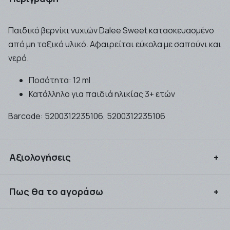
Παιδικό βερνίκι νυχιών Dalee Sweet κατασκευασμένο
από μη τοξικό υλικό. Αφαιρείται εύκολα με σαπούνι και
νερό.
Ποσότητα: 12 ml
Κατάλληλο για παιδιά ηλικίας 3+ ετών
Barcode:
5200312235106, 5200312235106
Αξιολογήσεις
Συνδεθείτε για να αξιολογήσετε το προϊόν
Πως θα το αγοράσω
Μπορείτε να αγοράσετε τα προιόντα που επιθυμείτε
είτε ως απλός επισκέπτης του site μας, είτε ως