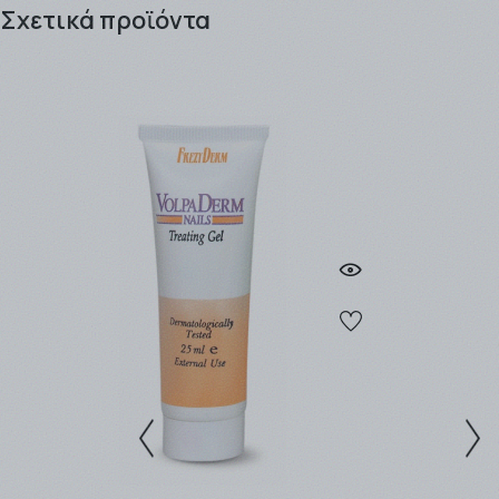
Σχετικά προϊόντα
εγγεγραμμένος πελάτης κερδίζοντας πόντους προς
εξαργύρωση !! .
Τα προϊόντα μπορείτε να τα παραλάβετε είτε από το
Φαρμακείο (αυθημερόν ή την επομένη εργάσιμη), είτε
να σας αποσταλλούν από την
εταιρία ταχυμεταφορών
που θα επιλέξετε (ΒΟΧNOW / EASYMAIL / ACS
COURIER).
Η παράδοση των προϊόντων γίνεται συνήθως σε 1 - 3
εργάσιμες μέρες για αποστολές εντός Αττικής, ενώ για
απομακρυσμένες περιοχές ο χρόνος παράδοσης
μπορεί να φτάσει τις 4- 5 εργάσιμες.
Η αποστολή είναι
ΔΩΡΕΑΝ
για ποσά
-Ανω των
49,00 € ανεξαρτήτως βάρους με την BOX
NOW.
-Ανω των
49,00 € και έως 3kg με την Easymail.