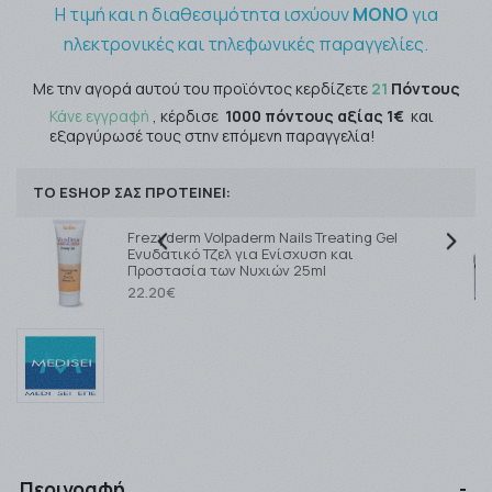
Η τιμή και η διαθεσιμότητα ισχύουν
ΜΟΝΟ
για
ηλεκτρονικές και τηλεφωνικές παραγγελίες.
Με την αγορά αυτού του προϊόντος κερδίζετε
21
Πόντους
Κάνε εγγραφή
, κέρδισε
1000 πόντους αξίας 1€
και
εξαργύρωσέ τους στην επόμενη παραγγελία!
ΤΟ ESHOP ΣΑΣ ΠΡΟΤΕΙΝΕΙ:
Frezyderm Volpaderm Nails Treating Gel
Ενυδατικό Τζελ για Ενίσχυση και
Προστασία των Νυχιών 25ml
22.20€
Περιγραφή