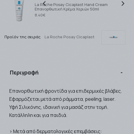
La Roche Posay Cicaplast Hand Cream
Επανορθωτική Κρέμα Χεριών 50ml
8.40€
Προϊόν της σειράς
La Roche Posay Cicaplast
Περιγραφή
Επανορθωτική φροντίδα για επιδερμικές βλάβες.
Εφαρμόζεται μετά από ράμματα, peeling, laser.
Υφή Σιλικόνης, ιδανική για μασάζ στην τομή.
Κατάλληλη και για παιδιά.
> Μετά από δερματολογικές επεμβάσεις: