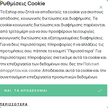
Ρυθμίσεις Cookie
ΤΗ
Το Eshop σου ζητά να αποδεχτείς τα cookie για σκοπούς
απόδοσης, κοινωνικής δικτύωσης και διαφήμισης. Τα
cookie κοινωνικής δικτύωσης και διαφήμισης παρέχονται
Αναζήτηση
Αρχική
/
Εταιρίες
/
La Roche Posay
/
La Roche Posay Cicapl
από τρίτα μέρη για να σου προσφέρουν λειτουργίες
κοινωνικής δικτύωσης και εξατομικευμένες διαφημίσεις.
La Roche Posay Cicaplast Gel B5
Για να δεις περισσότερες πληροφορίες ή να αλλάξεις τις
Με Αναπλαστική - Καταπραυντική
προτιμήσεις σου, πάτησε το κουμπί "Περισσότερα". Για
περισσότερες πληροφορίες σχετικά με αυτά τα cookie και
Δράση 40ml
την επεξεργασία των δεδομένων σου, δες την
Πολιτική
απορρήτου και cookie
. Αποδέχεσαι αυτά τα cookie και την
συνεπαγόμενη επεξεργασία προσωπικών δεδομένων;
ΝΑΙ, ΤΑ ΑΠΟΔΈΧΟΜΑΙ
ΠΕΡΙΣΣΌΤΕΡΑ