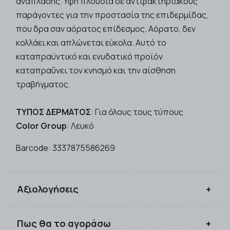
ανάπλασης. Υφή πλούσια σε αντιβακτηριακούς
παράγοντες για την προστασία της επιδερμίδας,
που δρα σαν αόρατος επίδεσμος. Αόρατο, δεν
κολλάει και απλώνεται εύκολα. Αυτό το
καταπραϋντικό και ενυδατικό προϊόν
καταπραΰνει τον κνησμό και την αίσθηση
τραβήγματος.
ΤΥΠΟΣ ΔΕΡΜΑΤΟΣ
:
Για όλους τους τύπους
Color Group
:
Λευκό
Barcode:
3337875586269
Αξιολογήσεις
Συνδεθείτε για να αξιολογήσετε το προϊόν
Πως θα το αγοράσω