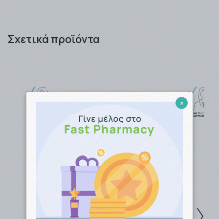
Μπορείτε να αγοράσετε τα προιόντα που
επιθυμείτε είτε ως απλός επισκέπτης του site μας,
Σχετικά προϊόντα
είτε ως εγγεγραμμένος πελάτης κερδίζοντας
πόντους προς εξαργύρωση !! .
Τα προϊόντα μπορείτε να τα παραλάβετε είτε από
το Φαρμακείο (αυθημερόν ή την επομένη
εργάσιμη), είτε να σας αποσταλλούν από
×
την
εταιρία ταχυμεταφορών που θα επιλέξετε
(ΒΟΧNOW / EASYMAIL / ACS COURIER).
Η παράδοση των προϊόντων γίνεται συνήθως σε 1 -
3 εργάσιμες μέρες για αποστολές εντός Αττικής,
ενώ για απομακρυσμένες περιοχές ο χρόνος
παράδοσης μπορεί να φτάσει τις 4- 5 εργάσιμες.
Η αποστολή είναι
ΔΩΡΕΑΝ
για ποσά
-Ανω των
49,00 € ανεξαρτήτως βάρους με την