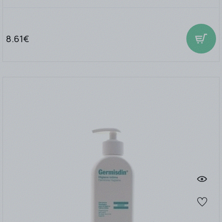
8.61€