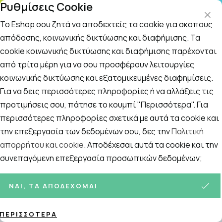
Ρυθμίσεις Cookie
ΤΗΛ. ΠΑΡΑΓΓΕΛ
Το Eshop σου ζητά να αποδεχτείς τα cookie για σκοπούς
απόδοσης, κοινωνικής δικτύωσης και διαφήμισης. Τα
cookie κοινωνικής δικτύωσης και διαφήμισης παρέχονται
Αναζήτηση
Αρχική
/
Εταιρίες
/
ISDIN
από τρίτα μέρη για να σου προσφέρουν λειτουργίες
κοινωνικής δικτύωσης και εξατομικευμένες διαφημίσεις.
ISDIN
Για να δεις περισσότερες πληροφορίες ή να αλλάξεις τις
Ταξινόμηση
Προβολή
προτιμήσεις σου, πάτησε το κουμπί "Περισσότερα". Για
περισσότερες πληροφορίες σχετικά με αυτά τα cookie και
την επεξεργασία των δεδομένων σου, δες την
Πολιτική
απορρήτου και cookie
. Αποδέχεσαι αυτά τα cookie και την
3
ΠΡΟΪΌΝΤΑ
συνεπαγόμενη επεξεργασία προσωπικών δεδομένων;
ΝΑΙ, ΤΑ ΑΠΟΔΈΧΟΜΑΙ
ΠΕΡΙΣΣΌΤΕΡΑ