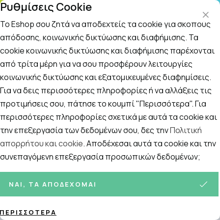
Ρυθμίσεις Cookie
Τ
ΤΗΛ. ΠΑΡΑΓΓΕΛΙΕΣ: 210 5148 108
09
Το Eshop σου ζητά να αποδεχτείς τα cookie για σκοπούς
απόδοσης, κοινωνικής δικτύωσης και διαφήμισης. Τα
cookie κοινωνικής δικτύωσης και διαφήμισης παρέχονται
Αναζήτηση
Αρχική
/
Εταιρίες
/
Clearblue
από τρίτα μέρη για να σου προσφέρουν λειτουργίες
κοινωνικής δικτύωσης και εξατομικευμένες διαφημίσεις.
Clearblue
Για να δεις περισσότερες πληροφορίες ή να αλλάξεις τις
Ταξινόμηση
Προβολή
προτιμήσεις σου, πάτησε το κουμπί "Περισσότερα". Για
περισσότερες πληροφορίες σχετικά με αυτά τα cookie και
την επεξεργασία των δεδομένων σου, δες την
Πολιτική
απορρήτου και cookie
. Αποδέχεσαι αυτά τα cookie και την
10
ΠΡΟΪΌΝΤΑ
συνεπαγόμενη επεξεργασία προσωπικών δεδομένων;
ΝΑΙ, ΤΑ ΑΠΟΔΈΧΟΜΑΙ
ΠΕΡΙΣΣΌΤΕΡΑ