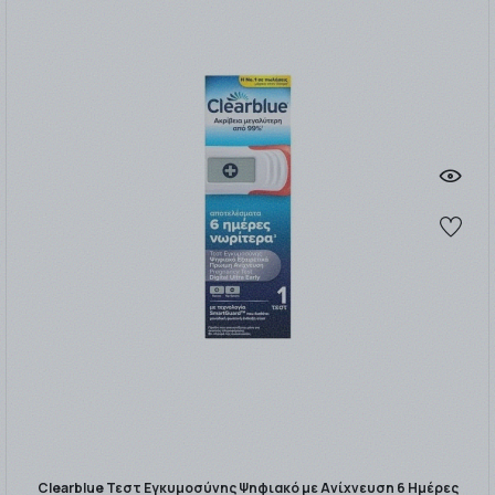
Clearblue Τεστ Εγκυμοσύνης Ψηφιακό με Ανίχνευση 6 Ημέρες