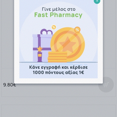
×
Clearblue 2τμχ Τεστ Εγκυμοσύνης
9.80€