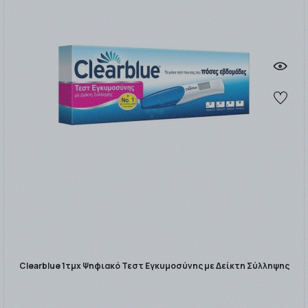
Clearblue 1τμχ Ψηφιακό Τεστ Εγκυμοσύνης με Δείκτη Σύλληψης