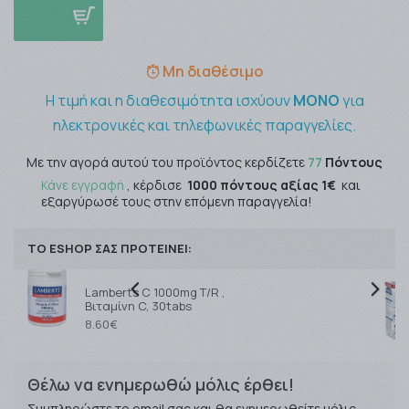
Μη διαθέσιμο
Η τιμή και η διαθεσιμότητα ισχύουν
ΜΟΝΟ
για
ηλεκτρονικές και τηλεφωνικές παραγγελίες.
Με την αγορά αυτού του προϊόντος κερδίζετε
77
Πόντους
Κάνε εγγραφή
, κέρδισε
1000 πόντους αξίας 1€
και
εξαργύρωσέ τους στην επόμενη παραγγελία!
ΤΟ ESHOP ΣΑΣ ΠΡΟΤΕΙΝΕΙ:
Lamberts C 1000mg T/R ,
Βιταμίνη C, 30tabs
8.60€
Θέλω να ενημερωθώ μόλις έρθει!
Συμπληρώστε το email σας και θα ενημερωθείτε μόλις