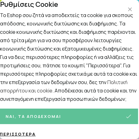
Ρυθμίσεις Cookie
ΤΗ
Το Eshop σου ζητά να αποδεχτείς τα cookie για σκοπούς
απόδοσης, κοινωνικής δικτύωσης και διαφήμισης. Τα
cookie κοινωνικής δικτύωσης και διαφήμισης παρέχονται
Αναζήτηση
Αρχική
/
Εταιρίες
/
Centrum
/
Centrum Complete For A to Zi
από τρίτα μέρη για να σου προσφέρουν λειτουργίες
κοινωνικής δικτύωσης και εξατομικευμένες διαφημίσεις.
Centrum Complete For A to Zinc με
Για να δεις περισσότερες πληροφορίες ή να αλλάξεις τις
Γεύση Πορτοκάλι, 20 Αναβράζοντα
προτιμήσεις σου, πάτησε το κουμπί "Περισσότερα". Για
περισσότερες πληροφορίες σχετικά με αυτά τα cookie και
Δισκία
την επεξεργασία των δεδομένων σου, δες την
Πολιτική
απορρήτου και cookie
. Αποδέχεσαι αυτά τα cookie και την
συνεπαγόμενη επεξεργασία προσωπικών δεδομένων;
ΝΑΙ, ΤΑ ΑΠΟΔΈΧΟΜΑΙ
ΠΕΡΙΣΣΌΤΕΡΑ