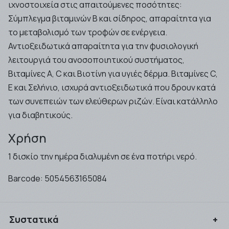
ιχνοστοιχεία στις απαιτούμενες ποσότητες:
Σύμπλεγμα βιταμινών Β και σίδηρος, απαραίτητα για
το μεταβολισμό των τροφών σε ενέργεια.
Αντιοξειδωτικά απαραίτητα για την φυσιολογική
λειτουργιά του ανοσοποιητικού συστήματος,
Βιταμίνες A, C και Βιοτίνη για υγιές δέρμα. Βιταμίνες C,
E και Σελήνιο, ισχυρά αντιοξειδωτικά που δρουν κατά
των συνεπειών των ελεύθερων ριζών. Είναι κατάλληλο
για διαβητικούς.
Χρήση
1 δισκίο την ημέρα διαλυμένη σε ένα ποτήρι νερό.
Barcode:
5054563165084
Συστατικά