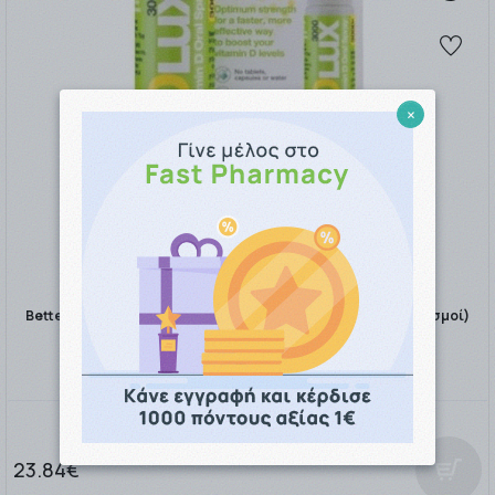
×
Better You DLUX 3000iu D3 Υπογλώσσιο Spray 15ml (100 Ψεκασμοί)
23.84€