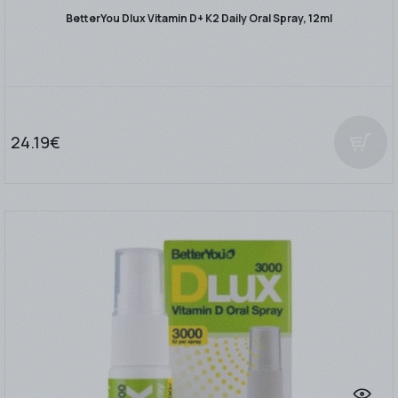
BetterYou Dlux Vitamin D+ K2 Daily Oral Spray, 12ml
24.19€