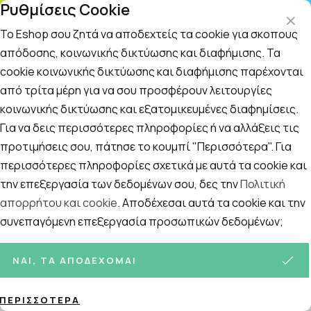
Ρυθμίσεις Cookie
0-14:00 και Σάββατο
Το Eshop σου ζητά να αποδεχτείς τα cookie για σκοπούς
απόδοσης, κοινωνικής δικτύωσης και διαφήμισης. Τα
cookie κοινωνικής δικτύωσης και διαφήμισης παρέχονται
Αναζήτηση
Αρχική
/
Εταιρίες
/
BETTER YOU
από τρίτα μέρη για να σου προσφέρουν λειτουργίες
κοινωνικής δικτύωσης και εξατομικευμένες διαφημίσεις.
BETTER YOU
Για να δεις περισσότερες πληροφορίες ή να αλλάξεις τις
Ταξινόμηση
Προβολή
προτιμήσεις σου, πάτησε το κουμπί "Περισσότερα". Για
περισσότερες πληροφορίες σχετικά με αυτά τα cookie και
την επεξεργασία των δεδομένων σου, δες την
Πολιτική
απορρήτου και cookie
. Αποδέχεσαι αυτά τα cookie και την
4
ΠΡΟΪΌΝΤΑ
συνεπαγόμενη επεξεργασία προσωπικών δεδομένων;
ΝΑΙ, ΤΑ ΑΠΟΔΈΧΟΜΑΙ
ΠΕΡΙΣΣΌΤΕΡΑ