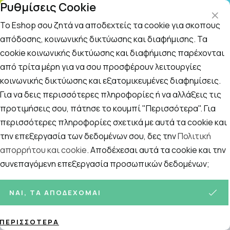
Ρυθμίσεις Cookie
ΤΗ
Το Eshop σου ζητά να αποδεχτείς τα cookie για σκοπούς
απόδοσης, κοινωνικής δικτύωσης και διαφήμισης. Τα
cookie κοινωνικής δικτύωσης και διαφήμισης παρέχονται
Αναζήτηση
Αρχική
/
Εταιρίες
/
Avent
/
Avent Γυάλινο Mπιμπερό Natural
από τρίτα μέρη για να σου προσφέρουν λειτουργίες
κοινωνικής δικτύωσης και εξατομικευμένες διαφημίσεις.
Avent Γυάλινο Mπιμπερό Natural
Για να δεις περισσότερες πληροφορίες ή να αλλάξεις τις
Response 0M+ 120ML
προτιμήσεις σου, πάτησε το κουμπί "Περισσότερα". Για
περισσότερες πληροφορίες σχετικά με αυτά τα cookie και
την επεξεργασία των δεδομένων σου, δες την
Πολιτική
απορρήτου και cookie
. Αποδέχεσαι αυτά τα cookie και την
συνεπαγόμενη επεξεργασία προσωπικών δεδομένων;
ΝΑΙ, ΤΑ ΑΠΟΔΈΧΟΜΑΙ
ΠΕΡΙΣΣΌΤΕΡΑ