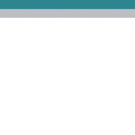
Το νέο ηλεκτρονικό φαρμακείο Fast Pharmacy ήρθε στο κέντρο
της Αθήνας και μπορείς να παραλάβεις την παραγγελία σου
αυθημερόν!
Έχετε κάποια απορία; Καλέστε μας!
210 5148 108
ΤΗΛΕΦΩΝΙΚΟ ΚΕΝΤΡΟ
: Δευτ.-Παρασκευή 09:00-14:00 και
Σάββατο 09:00-14:00