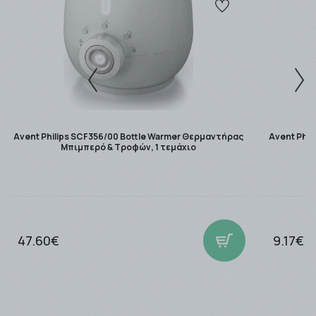
απομακρυσμένες περιοχές ο χρόνος παράδοσης
μπορεί να φτάσει τις 4- 5 εργάσιμες.
Η αποστολή είναι
ΔΩΡΕΑΝ
για ποσά
-Ανω των
49,00 € ανεξαρτήτως βάρους με την BOX
NOW.
-Ανω των
49,00 € και έως 3kg με την Easymail.
-Ανω των
49,00 € και έως 2kg με την ACS Courier.
Avent Philips SCF356/00 Bottle Warmer Θερμαντήρας
Avent Phil
Μπιμπερό & Τροφών, 1 τεμάχιο
Τα μη άμεσα διαθέσιμα προϊόντα αποστέλλονται
μόλις καταστούν διαθέσιμα.
Για περισσότερες σχετικές πληροφορίες πατήστε εδώ
Τρόποι Αποστολής.
47.60€
9.17€