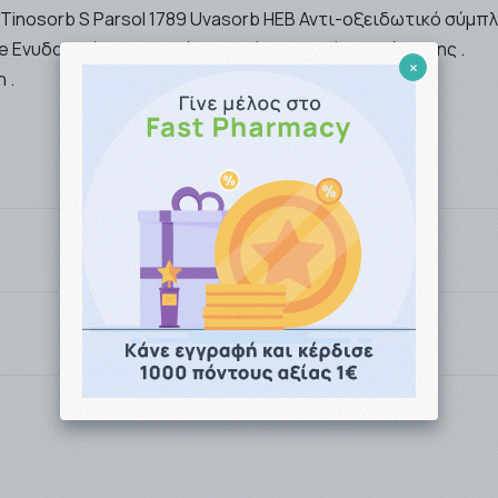
Tinosorb S Parsol 1789 Uvasorb HEB Αντι-οξειδωτικό σύμπ
e Ενυδατικό συστατικό Γλυκερίνη φυτικής προέλευσης .
×
 .
Συνδεθείτε για να αξιολογήσετε το προϊόν
υμείτε είτε ως απλός επισκέπτης του site μας, είτε ως ε
 από το Φαρμακείο (αυθημερόν ή την επομένη εργάσιμη), ε
 EASYMAIL / ACS COURIER).