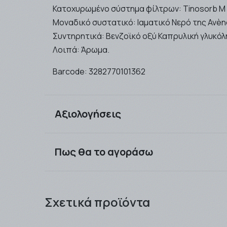
Κατοχυρωμένο σύστημα φίλτρων: Tinosorb M 
Μοναδικό συστατικό: Ιαματικό Νερό της Avèn
Συντηρητικά: Βενζοϊκό οξύ Καπρυλική γλυκόλη
Λοιπά: Άρωμα.
Barcode:
3282770101362
Αξιολογήσεις
Πως θα το αγοράσω
Μπορείτε να αγοράσετε τα προιόντα που επιθ
προς εξαργύρωση !! .
Σχετικά προϊόντα
Τα προϊόντα μπορείτε να τα παραλάβετε είτε
ταχυμεταφορών που θα επιλέξετε (ΒΟΧNOW /