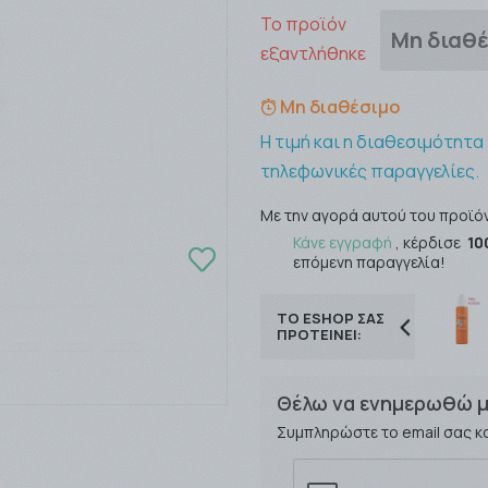
Το προϊόν
Μη διαθ
εξαντλήθηκε
Μη διαθέσιμο
Η τιμή και η διαθεσιμότητα
τηλεφωνικές παραγγελίες.
Με την αγορά αυτού του προϊό
Κάνε εγγραφή
, κέρδισε
10
επόμενη παραγγελία!
ΤΟ ESHOP ΣΑΣ
ΠΡΟΤΕΙΝΕΙ:
Θέλω να ενημερωθώ μ
Συμπληρώστε το email σας κ