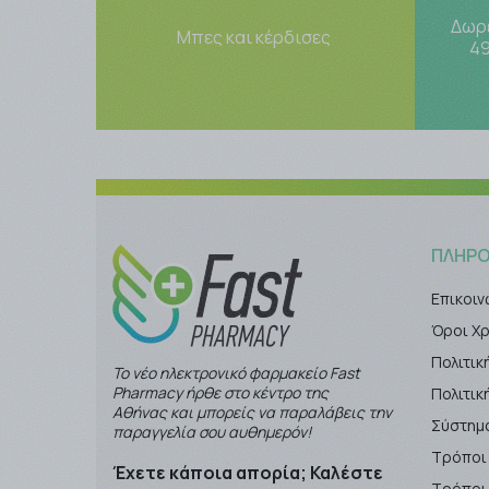
Δωρ
Μπες και κέρδισες
49
ΠΛΗΡΟ
Επικοιν
Όροι Χ
Πολιτικ
Το νέο ηλεκτρονικό φαρμακείο Fast
Pharmacy ήρθε στο κέντρο της
Πολιτι
Αθήνας και μπορείς να παραλάβεις την
Σύστημ
παραγγελία σου αυθημερόν!
Τρόποι
Έχετε κάποια απορία; Καλέστε
Τρόποι