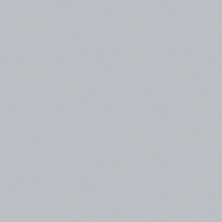
ε 1 - 3 εργάσιμες μέρες για αποστολές εντός Αττικής, εν
μες.
την BOX NOW.
l.
urier.
ται μόλις καταστούν διαθέσιμα.
τήστε εδώ
Τρόποι Αποστολής.