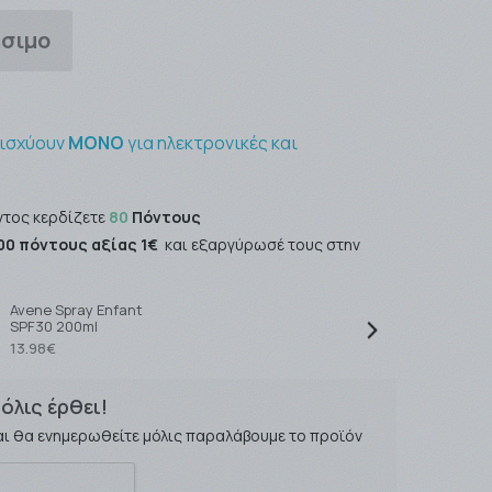
έσιμο
 ισχύουν
ΜΟΝΟ
για ηλεκτρονικές και
ντος κερδίζετε
80
Πόντους
00 πόντους αξίας 1€
και εξαργύρωσέ τους στην
Avene Spray Enfant
SPF30 200ml
13.98€
όλις έρθει!
αι θα ενημερωθείτε μόλις παραλάβουμε το προϊόν