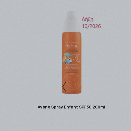
Η παράδοση των προϊόντων γίνεται συνήθως σ
παράδοσης μπορεί να φτάσει τις 4- 5 εργάσι
Η αποστολή είναι
ΔΩΡΕΑΝ
για ποσά
-Ανω των
49,00 € ανεξαρτήτως βάρους με 
-Ανω των
49,00 € και έως 3kg με την Easymai
-Ανω των
49,00 € και έως 2kg με την ACS Co
Τα μη άμεσα διαθέσιμα προϊόντα αποστέλλον
Για περισσότερες σχετικές πληροφορίες πα
Avene Spray Enfant SPF30 200ml