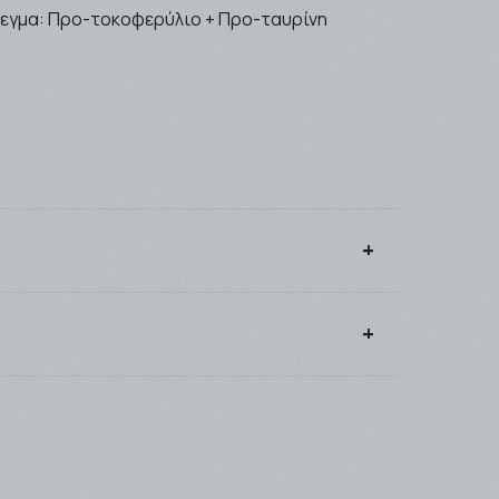
λεγμα: Προ-τοκοφερύλιο + Προ-ταυρίνη
γγεγραμμένος πελάτης κερδίζοντας πόντους
ίτε να σας αποσταλλούν από την
εταιρία