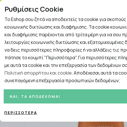
ΤΗΛ. ΠΑΡΑΓΓΕΛΙΕΣ: 2
Ρυθμίσεις Cookie
Το Eshop σου ζητά να αποδεχτείς τα cookie για σκοπού
Rapid Test
Γρίπη - Κρυολόγημα
κοινωνικής δικτύωσης και διαφήμισης. Τα cookie κοινων
και διαφήμισης παρέχονται από τρίτα μέρη για να σου 
λειτουργίες κοινωνικής δικτύωσης και εξατομικευμένες δ
Εταιρείες
ΓΥΝΑΙΚΑ
ΑΝΔΡΑΣ
ΜΗΤΕΡΑ ΚΑ
να δεις περισσότερες πληροφορίες ή να αλλάξεις τις πρ
πάτησε το κουμπί "Περισσότερα". Για περισσότερες πλ
Αρχική
/
Εταιρίες
/
Avene
/
Avene Fluide Sport Αντηλιακό
με αυτά τα cookie και την επεξεργασία των δεδομένων σο
Πολιτική απορρήτου και cookie
. Αποδέχεσαι αυτά τα cook
συνεπαγόμενη επεξεργασία προσωπικών δεδομένων;
ΝΑΙ, ΤΑ ΑΠΟΔΈΧΟΜΑΙ
ΠΕΡΙΣΣΌΤΕΡΑ