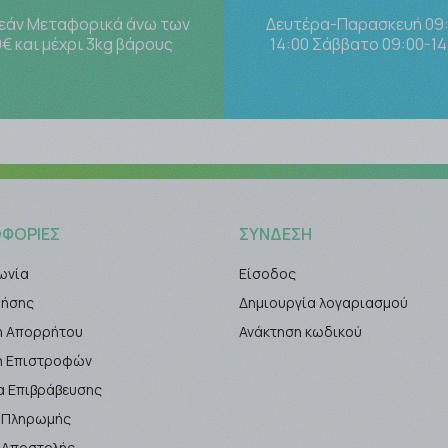
εάν Μεταφορικά άνω των
Δευτέρα-Παρασκευή 09
€ και μέχρι 3kg βάρους
14:00 Σάββατο 09:00-14
ΦΟΡΊΕΣ
ΣΎΝΔΕΣΗ
ωνία
Είσοδος
ρήσης
Δημιουργία λογαριασμού
ή Απορρήτου
Ανάκτηση κωδικού
κή Επιστροφών
α Επιβράβευσης
 Πληρωμής
 Αποστολής