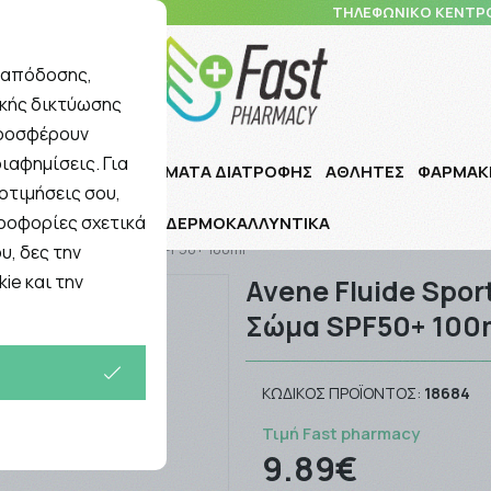
10 5148 108
ΤΗΛΕΦΩΝΙΚΟ ΚΕΝΤΡ
ς απόδοσης,
ικής δικτύωσης
Αναζήτηση
προσφέρουν
ιαφημίσεις. Για
Ι ΠΑΙΔΙ
ΣΥΜΠΛΗΡΩΜΑΤΑ ΔΙΑΤΡΟΦΗΣ
ΑΘΛΗΤΕΣ
ΦΑΡΜΑΚ
οτιμήσεις σου,
ηροφορίες σχετικά
ΔΕΡΜΟΚΑΛΛΥΝΤΙΚΑ
 Για Πρόσωπο Και Σώμα SPF50+ 100ml
υ, δες την
ie και την
Avene Fluide Spor
Σώμα SPF50+ 100
ΚΩΔΙΚΌΣ ΠΡΟΪΌΝΤΟΣ:
18684
Τιμή Fast pharmacy
9.89€