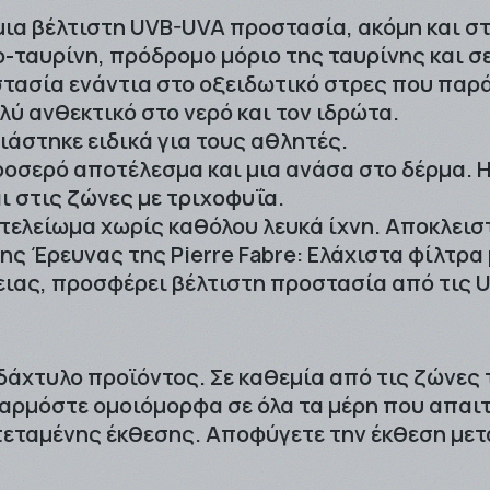
 μια βέλτιστη UVB-UVA προστασία, ακόμη και σ
-ταυρίνη, πρόδρομο μόριο της ταυρίνης και σ
τασία ενάντια στο οξειδωτικό στρες που παρά
ύ ανθεκτικό στο νερό και τον ιδρώτα.
διάστηκε ειδικά για τους αθλητές.
δροσερό αποτέλεσμα και μια ανάσα στο δέρμα.
ι στις ζώνες με τριχοφυΐα.
 τελείωμα χωρίς καθόλου λευκά ίχνη. Αποκλει
ης Έρευνας της Pierre Fabre: Ελάχιστα φίλτρα
ιας, προσφέρει βέλτιστη προστασία από τις 
 δάχτυλο προϊόντος. Σε καθεμία από τις ζώνες 
εφαρμόστε ομοιόμορφα σε όλα τα μέρη που απα
ταμένης έκθεσης. Αποφύγετε την έκθεση μεταξ