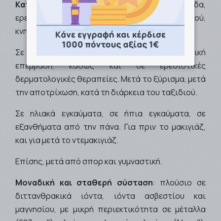
Kατάλληλο για:
Έκζεμα, ατοπική δερματίτιδα,
ερεθισμένο δέρμα. Σε αίσθημα καύσου, νυγμού,
κνησμού ή μυρμήγκιασμα.
Σε κοκκινίλες προσώπου, μετά από χειρουργική
επέμβαση, καθώς και σε ερεθιστικές
δερματολογικές θεραπείες. Μετά το ξύρισμα, μετά
την αποτρίχωση, κατά τη διάρκεια του ταξιδιού.
Σε ηλιακά εγκαύματα, σε ήπια εγκαύματα, σε
εξανθήματα από την πάνα. Για πριν το μακιγιάζ,
και για μετά το ντεμακιγιάζ.
Επίσης, μετά από σπορ και γυμναστική.
Μοναδική και σταθερή σύσταση
: πλούσιο σε
διττανθρακικά ιόντα, ιόντα ασβεστίου και
μαγνησίου, με μικρή περιεκτικότητα σε μέταλλα