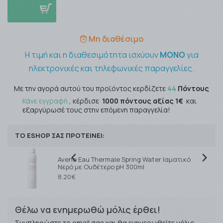
Μη διαθέσιμο
Η τιμή και η διαθεσιμότητα ισχύουν
ΜΟΝΟ
για
ηλεκτρονικές και τηλεφωνικές παραγγελίες.
Με την αγορά αυτού του προϊόντος κερδίζετε
44
Πόντους
Κάνε εγγραφή
, κέρδισε
1000 πόντους αξίας 1€
και
εξαργύρωσέ τους στην επόμενη παραγγελία!
ΤΟ ESHOP ΣΑΣ ΠΡΟΤΕΙΝΕΙ:
Avene Eau Thermale Spring Water Ιαματικό
Νερό με Ουδέτερο pH 300ml
8.20€
Θέλω να ενημερωθώ μόλις έρθει!
Συμπληρώστε το email σας και θα ενημερωθείτε μόλις