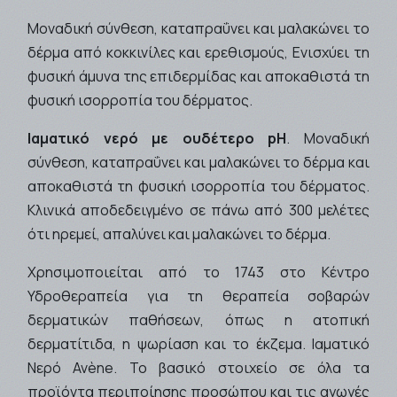
Μοναδική σύνθεση, καταπραΰνει και μαλακώνει το
δέρμα από κοκκινίλες και ερεθισμούς, Ενισχύει τη
φυσική άμυνα της επιδερμίδας και αποκαθιστά τη
φυσική ισορροπία του δέρματος.
Ιαματικό νερό με ουδέτερο pH
. Μοναδική
σύνθεση, καταπραΰνει και μαλακώνει το δέρμα και
αποκαθιστά τη φυσική ισορροπία του δέρματος.
Κλινικά αποδεδειγμένο σε πάνω από 300 μελέτες
ότι ηρεμεί, απαλύνει και μαλακώνει το δέρμα.
Χρησιμοποιείται από το 1743 στο Κέντρο
Υδροθεραπεία για τη θεραπεία σοβαρών
δερματικών παθήσεων, όπως η ατοπική
δερματίτιδα, η ψωρίαση και το έκζεμα. Ιαματικό
Νερό Avène. Το βασικό στοιχείο σε όλα τα
προϊόντα περιποίησης προσώπου και τις αγωγές