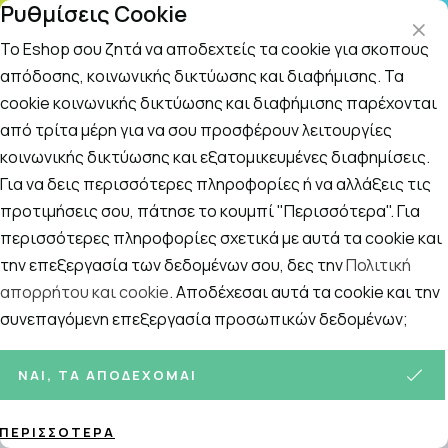
Ρυθμίσεις Cookie
ΤΗ
Το Eshop σου ζητά να αποδεχτείς τα cookie για σκοπούς
απόδοσης, κοινωνικής δικτύωσης και διαφήμισης. Τα
cookie κοινωνικής δικτύωσης και διαφήμισης παρέχονται
Αναζήτηση
Αρχική
/
Εταιρίες
/
Avene
/
Avene Eau Thermale Spring Water
από τρίτα μέρη για να σου προσφέρουν λειτουργίες
κοινωνικής δικτύωσης και εξατομικευμένες διαφημίσεις.
Avene Eau Thermale Spring Water
Για να δεις περισσότερες πληροφορίες ή να αλλάξεις τις
Ιαματικό Νερό με Ουδέτερο pH
προτιμήσεις σου, πάτησε το κουμπί "Περισσότερα". Για
περισσότερες πληροφορίες σχετικά με αυτά τα cookie και
150ml
την επεξεργασία των δεδομένων σου, δες την
Πολιτική
απορρήτου και cookie
. Αποδέχεσαι αυτά τα cookie και την
συνεπαγόμενη επεξεργασία προσωπικών δεδομένων;
ΝΑΙ, ΤΑ ΑΠΟΔΈΧΟΜΑΙ
ΠΕΡΙΣΣΌΤΕΡΑ