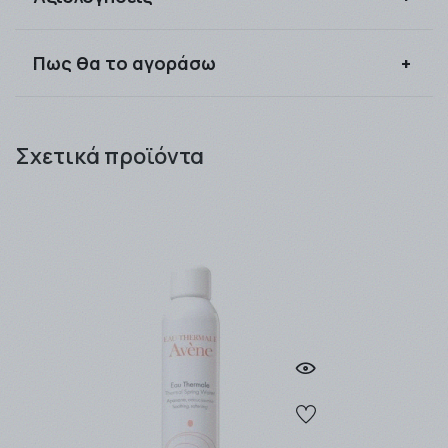
Συνδεθείτε για να αξιολογήσετε το προϊόν
Πως θα το αγοράσω
Μπορείτε να αγοράσετε τα προιόντα που
επιθυμείτε είτε ως απλός επισκέπτης του site μας,
Σχετικά προϊόντα
είτε ως εγγεγραμμένος πελάτης κερδίζοντας
πόντους προς εξαργύρωση !! .
Τα προϊόντα μπορείτε να τα παραλάβετε είτε από
το Φαρμακείο (αυθημερόν ή την επομένη
εργάσιμη), είτε να σας αποσταλλούν από
την
εταιρία ταχυμεταφορών που θα επιλέξετε
(ΒΟΧNOW / EASYMAIL / ACS COURIER).
Η παράδοση των προϊόντων γίνεται συνήθως σε 1 -
3 εργάσιμες μέρες για αποστολές εντός Αττικής,
ενώ για απομακρυσμένες περιοχές ο χρόνος