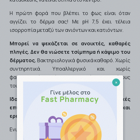
Η πρώτη φορά που βλέπει το φως είναι όταν
αγγίζει το δέρμα σας! Με pH 7,5 έχει τέλεια
ισορροπία μεταξύ των ανιόντων και κατιόντων.
Μπορεί να ψεκάζεται σε ανοικτές, καθαρές
πληγές. Δεν θα νιώσετε τσίμπημα ή κάψιμο του
δέρματος.
Βακτηριολογικά φυσικά καθαρό. Χωρίς
συντηρητικά. Υποαλλεργικό και χωρίς
φαγεσωρογόνα. Τύπος επιδερμίδας: Για όλους
×
τους τύπους επιδερμίδας.
Ιδανικό για ευαίσθητες και αλλεργικές
επιδερμίδες. Ανακουφίζει από κοκκινίλες και
ερεθισμούς
.
Ενισχύει τη φυσική άμυνα της επιδερμίδας.