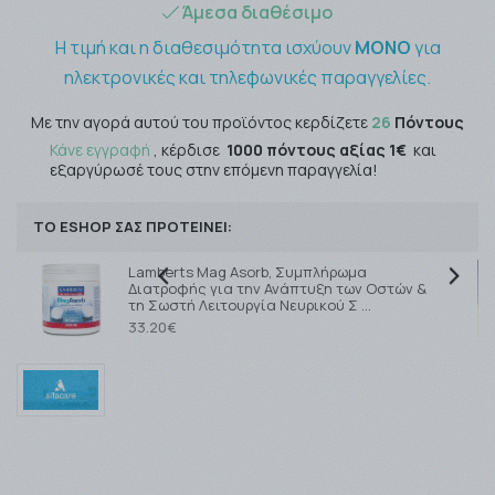
Άμεσα διαθέσιμο
Η τιμή και η διαθεσιμότητα ισχύουν
ΜΟΝΟ
για
ηλεκτρονικές και τηλεφωνικές παραγγελίες.
Με την αγορά αυτού του προϊόντος κερδίζετε
26
Πόντους
Κάνε εγγραφή
, κέρδισε
1000 πόντους αξίας 1€
και
εξαργύρωσέ τους στην επόμενη παραγγελία!
ΤΟ ESHOP ΣΑΣ ΠΡΟΤΕΙΝΕΙ:
Lamberts Mag Asorb, Συμπλήρωμα
Διατροφής για την Ανάπτυξη των Οστών &
τη Σωστή Λειτουργία Νευρικού Σ …
33.20€