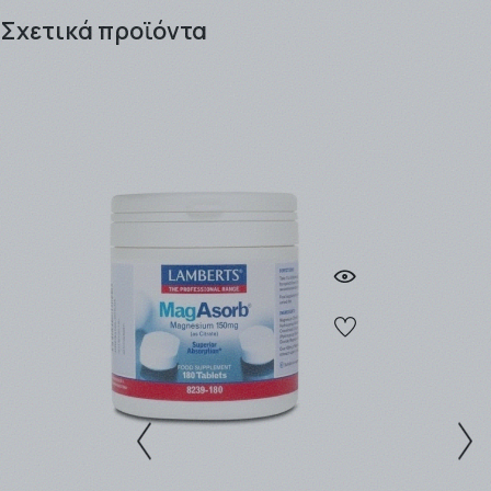
είτε ως απλός επισκέπτης του site μας, είτε ως
Σχετικά προϊόντα
εγγεγραμμένος πελάτης κερδίζοντας πόντους προς
εξαργύρωση !! .
Τα προϊόντα μπορείτε να τα παραλάβετε είτε από το
Φαρμακείο (αυθημερόν ή την επομένη εργάσιμη), είτε
να σας αποσταλλούν από την
εταιρία ταχυμεταφορών
που θα επιλέξετε (ΒΟΧNOW / EASYMAIL / ACS
COURIER).
Η παράδοση των προϊόντων γίνεται συνήθως σε 1 - 3
εργάσιμες μέρες για αποστολές εντός Αττικής, ενώ για
απομακρυσμένες περιοχές ο χρόνος παράδοσης
μπορεί να φτάσει τις 4- 5 εργάσιμες.
Η αποστολή είναι
ΔΩΡΕΑΝ
για ποσά
-Ανω των
49,00 € ανεξαρτήτως βάρους με την BOX
NOW.
-Ανω των
49,00 € και έως 3kg με την Easymail.