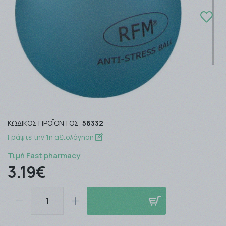
ΚΩΔΙΚΌΣ ΠΡΟΪΌΝΤΟΣ:
56332
Γράψτε την 1η αξιολόγηση
Τιμή Fast pharmacy
3.19€