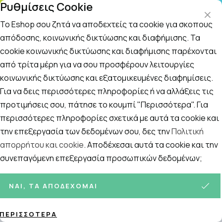
Ρυθμίσεις Cookie
ΤΗ
Το Eshop σου ζητά να αποδεχτείς τα cookie για σκοπούς
απόδοσης, κοινωνικής δικτύωσης και διαφήμισης. Τα
cookie κοινωνικής δικτύωσης και διαφήμισης παρέχονται
Αναζήτηση
Αρχική
/
Εταιρίες
/
ALFACARE
/
Alfa Care Μπάλα Antistress
από τρίτα μέρη για να σου προσφέρουν λειτουργίες
κοινωνικής δικτύωσης και εξατομικευμένες διαφημίσεις.
Alfa Care Μπάλα Antistress σε
Για να δεις περισσότερες πληροφορίες ή να αλλάξεις τις
Μπλε Χρώμα
προτιμήσεις σου, πάτησε το κουμπί "Περισσότερα". Για
περισσότερες πληροφορίες σχετικά με αυτά τα cookie και
την επεξεργασία των δεδομένων σου, δες την
Πολιτική
απορρήτου και cookie
. Αποδέχεσαι αυτά τα cookie και την
συνεπαγόμενη επεξεργασία προσωπικών δεδομένων;
ΝΑΙ, ΤΑ ΑΠΟΔΈΧΟΜΑΙ
ΠΕΡΙΣΣΌΤΕΡΑ