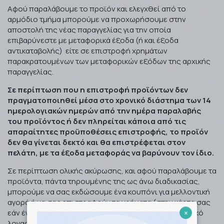
Αφού παραλάβουμε το προϊόν και ελεγχθεί από το
αρμόδιο τμήμα μπορούμε να προχωρήσουμε στην
αποστολή της νέας παραγγελίας για την οποία
επιβαρύνεστε με μεταφορικά έξοδα (ή και έξοδα
αντικαταβολής) είτε σε επιστροφή χρημάτων
παρακρατουμένων των μεταφορικών εξόδων της αρχικής
παραγγελίας.
Σε περίπτωση που η επιστροφή προϊόντων δεν
πραγματοποιηθεί μέσα στο χρονικό διάστημα των 14
ημερολογιακών ημερών από την ημέρα παραλαβής
του προϊόντος ή δεν πληρείται κάποια από τις
απαραίτητες προϋποθέσεις επιστροφής, το προϊόν
δεν θα γίνεται δεκτό και θα επιστρέφεται στον
πελάτη, με τα έξοδα μεταφοράς να βαρύνουν τον ίδιο.
Σε περίπτωση ολικής ακύρωσης, και αφού παραλάβουμε τα
προϊόντα, πάντα τηρουμένης της ως άνω διαδικασίας,
μπορούμε να σας εκδώσουμε ένα κουπόνι για μελλοντική
αγορά ή να σας επιστραφούν τα χρήματα (στην κάρτα σας
×
εάν έγινε η πληρωμή με τραπεζική κάρτα ή σε τραπεζικό
λογαριασμό που θα μας υποδείξετε επιβαρυνόμενοι