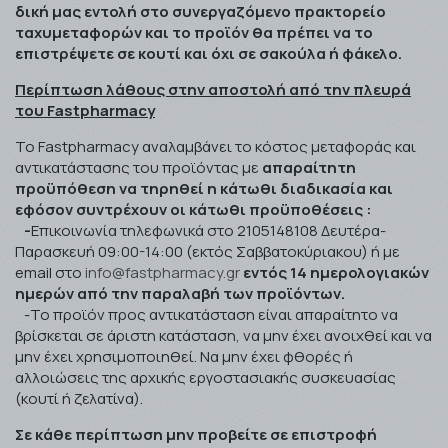
δική μας εντολή στο συνεργαζόμενο πρακτορείο
ταχυμεταφορών και το προϊόν θα πρέπει να το
επιστρέψετε σε κουτί και όχι σε σακούλα ή φάκελο.
Περίπτωση λάθους στην αποστολή από την πλευρά
του
Fastpharmacy
Το Fastpharmacy αναλαμβάνει το κόστος μεταφοράς και
αντικατάστασης του προϊόντας με
απαραίτητη
προϋπόθεση να τηρηθεί η κάτωθι διαδικασία και
εφόσον συντρέχουν οι κάτωθι προϋποθέσεις :
-
Επικοινωνία τηλεφωνικά στο 2105148108 Δευτέρα-
Παρασκευή 09:00-14:00 (εκτός Σαββατοκύριακου) ή με
email
στο
info@fastpharmacy.gr
εντός 14 ημερολογιακών
ημερών από την παραλαβή των προϊόντων.
-Το προϊόν προς αντικατάσταση είναι απαραίτητο να
βρίσκεται σε άριστη κατάσταση, να μην έχει ανοιχθεί και να
μην έχει χρησιμοποιηθεί. Να μην έχει φθορές ή
αλλοιώσεις της αρχικής εργοστασιακής συσκευασίας
(κουτί ή ζελατίνα).
Σε κάθε περίπτωση μην προβείτε σε επιστροφή