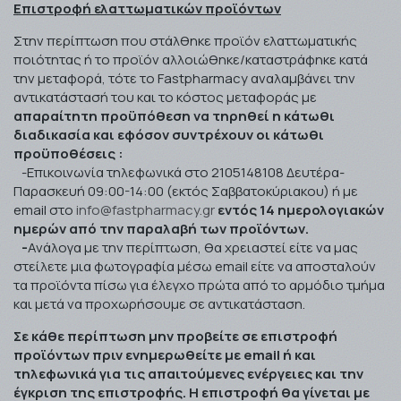
Επιστροφή ελαττωματικών προϊόντων
Στην περίπτωση που στάλθηκε προϊόν ελαττωματικής
ποιότητας ή το προϊόν αλλοιώθηκε/καταστράφηκε κατά
την μεταφορά, τότε το Fastpharmacy αναλαμβάνει την
αντικατάστασή του και το κόστος μεταφοράς με
απαραίτητη προϋπόθεση να τηρηθεί η κάτωθι
διαδικασία και εφόσον συντρέχουν οι κάτωθι
προϋποθέσεις :
-Επικοινωνία τηλεφωνικά στο 2105148108 Δευτέρα-
Παρασκευή 09:00-14:00 (εκτός Σαββατοκύριακου) ή με
email
στο
info@fastpharmacy.gr
εντός 14 ημερολογιακών
ημερών από την παραλαβή των προϊόντων.
-
Ανάλογα με την περίπτωση, θα χρειαστεί είτε να μας
στείλετε μια φωτογραφία μέσω
email
είτε να αποσταλούν
τα προϊόντα πίσω για έλεγχο πρώτα από το αρμόδιο τμήμα
και μετά να προχωρήσουμε σε αντικατάσταση.
Σε κάθε περίπτωση μην προβείτε σε επιστροφή
προϊόντων πριν ενημερωθείτε με
email
ή και
τηλεφωνικά για τις απαιτούμενες ενέργειες και την
έγκριση της επιστροφής. Η επιστροφή θα γίνεται με