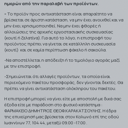
ημερών από την παραλαβή των προϊόντων.
-
Το προϊόν προς αντικατάσταση είναι απαραίτητο να
βρίσκεται σε άριστη κατάσταση, να μην έχει ανοιχθεί και να
μην έχει χρησιμοποιηθεί. Να μην έχει φθορές ή
αλλοιώσεις της αρχικής εργοστασιακής συσκευασίας
(κουτί ή ζελατίνα). Για αυτό το λόγο, η επιστροφή του
προϊόντος πρέπει να γίνεται σε κατάλληλη συσκευασία
(κουτί) και σε καμία περίπτωση φάκελο ή σακούλα.
-Να αποστέλλεται η απόδειξη ή το τιμολόγιο αγοράς μαζί
με την επιστροφή.
-Σημειώνεται ότι αλλαγές προϊόντων, τα οποία είναι
περιεχόμενο πακέτου προσφοράς, δεν γίνονται δεκτές. Θα
πρέπει να γίνει αντικατάσταση ολόκληρου του πακέτου.
Η επιστροφή μπορεί να γίνει είτε με αποστολή με δικά σας
έξοδα είτε με παράδοση στο φυσικό κατάστημα :
ΦΑΡΜΑΚΕΙΟ ΔΗΜΗΤΡΙΟΣ ΘΕΟΦ.ΚΑΡΑΚΑΤΣΟΥΛΗΣ. Η έδρα
της επιχείρησή μας βρίσκεται στον Κολωνό επί της οδού
Ιωαννίνων 77, 104 44, μεταξύ 09.00 -17.00 .