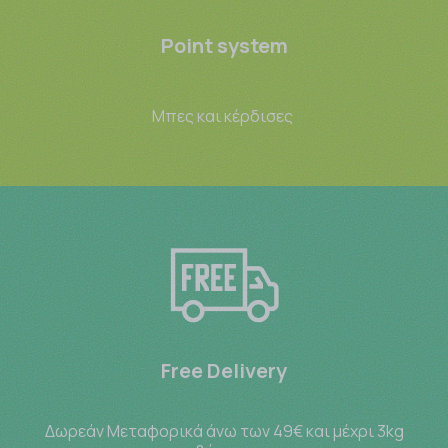
Point system
Μπες και κέρδισες
Free Delivery
Δωρεάν Μεταφορικά άνω των 49€ και μέχρι 3kg