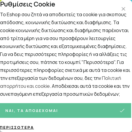
Ρυθμίσεις Cookie
ΤΗ
Το Eshop σου ζητά να αποδεχτείς τα cookie για σκοπούς
απόδοσης, κοινωνικής δικτύωσης και διαφήμισης. Τα
cookie κοινωνικής δικτύωσης και διαφήμισης παρέχονται
Αναζήτηση
Αρχική
/
Πολιτική Επιστροφών
από τρίτα μέρη για να σου προσφέρουν λειτουργίες
κοινωνικής δικτύωσης και εξατομικευμένες διαφημίσεις.
Πολιτική Επιστροφών
Για να δεις περισσότερες πληροφορίες ή να αλλάξεις τις
προτιμήσεις σου, πάτησε το κουμπί "Περισσότερα". Για
περισσότερες πληροφορίες σχετικά με αυτά τα cookie και
την επεξεργασία των δεδομένων σου, δες την
Πολιτική
Πολιτική Επιστροφών
απορρήτου και cookie
. Αποδέχεσαι αυτά τα cookie και την
Για λόγους ασφαλείας και υγιεινής δεν είναι δυνατή η
συνεπαγόμενη επεξεργασία προσωπικών δεδομένων;
επιστροφή
μη ελαττωματικών προϊόντων
όπως βρεφικά
γάλατα, είδη βρεφικής διατροφής, snacks, μπάρες, μάσκες
προστασίας από ιούς, διαγνωστικά τεστ COVID,
ΝΑΙ, ΤΑ ΑΠΟΔΈΧΟΜΑΙ
ορθοπεδικά είδη κ.α.
ΠΕΡΙΣΣΌΤΕΡΑ