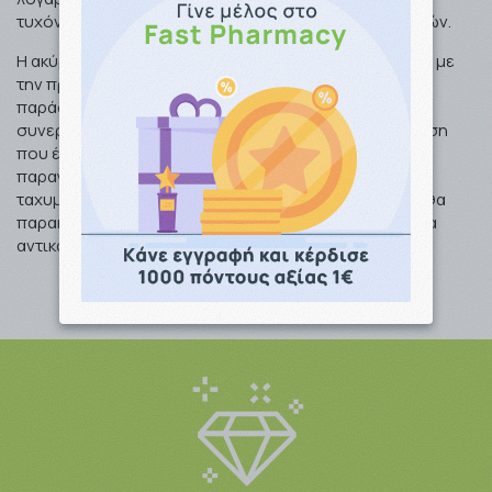
τυχόν τραπεζικών εξόδων) εντός 14 εργάσιμων ημερών.
Η ακύρωση παραγγελίας μπορεί να πραγματοποιηθεί, με
την προϋπόθεση ότι
ΔΕΝ
έχει πραγματοποιηθεί η
παράδοση των προϊόντων από το φαρμακείο μας στη
συνεργαζόμενη εταιρία ταχυμεταφορών. Σε περίπτωση
που έχει ήδη πραγματοποιηθεί η παράδοση της
παραγγελίας στην συνεργαζόμενη εταιρία
ταχυμεταφορών, κατά την επιστροφή των χρημάτων θα
παρακρατούνται τα έξοδα μεταφοράς και τυχόν έξοδα
αντικαταβολής.