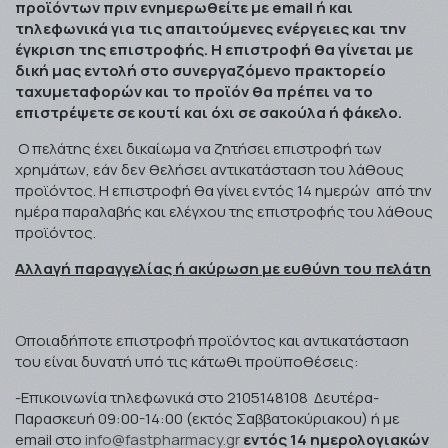
προϊόντων πριν ενημερωθείτε με
email
ή και
τηλεφωνικά για τις απαιτούμενες ενέργειες και την
έγκριση της επιστροφής. Η επιστροφή θα γίνεται με
δική μας εντολή στο συνεργαζόμενο πρακτορείο
ταχυμεταφορών και το προϊόν θα πρέπει να το
επιστρέψετε σε κουτί και όχι σε σακούλα ή φάκελο.
Ο πελάτης έχει δικαίωμα να ζητήσει επιστροφή των
χρημάτων, εάν δεν θελήσει αντικατάσταση του λάθους
προϊόντος. Η επιστροφή θα γίνει εντός 14 ημερών από την
ημέρα παραλαβής και ελέγχου της επιστροφής του λάθους
προϊόντος.
Αλλαγή παραγγελίας ή ακύρωση με ευθύνη του πελάτη
Οποιαδήποτε επιστροφή προϊόντος και αντικατάσταση
του είναι δυνατή υπό τις κάτωθι προϋποθέσεις:
-Επικοινωνία τηλεφωνικά στο 2105148108 Δευτέρα-
Παρασκευή 09:00-14:00 (εκτός Σαββατοκύριακου) ή με
email
στο
info@fastpharmacy.gr
εντός 14 ημερολογιακών