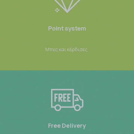
Point system
Μπες και κέρδισες
Free Delivery