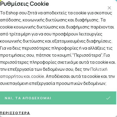
Ρυθμίσεις Cookie
ΤΗΛ. ΠΑΡΑΓΓΕΛΙΕΣ: 210 5148 108
Το Eshop σου ζητά να αποδεχτείς τα cookie για σκοπούς
απόδοσης, κοινωνικής δικτύωσης και διαφήμισης. Τα
cookie κοινωνικής δικτύωσης και διαφήμισης παρέχονται
Αναζήτηση
Αρχική
/
ΣΥΜΠΛΗΡΩΜΑΤΑ ΔΙΑΤΡΟΦΗΣ
/
Uni-Pharma B12 fix 1000
από τρίτα μέρη για να σου προσφέρουν λειτουργίες
κοινωνικής δικτύωσης και εξατομικευμένες διαφημίσεις.
Uni-Pharma B12 fix 1000μg
Για να δεις περισσότερες πληροφορίες ή να αλλάξεις τις
(Methylcobalamin), 30 tabs
προτιμήσεις σου, πάτησε το κουμπί "Περισσότερα". Για
περισσότερες πληροφορίες σχετικά με αυτά τα cookie και
την επεξεργασία των δεδομένων σου, δες την
Πολιτική
απορρήτου και cookie
. Αποδέχεσαι αυτά τα cookie και την
συνεπαγόμενη επεξεργασία προσωπικών δεδομένων;
ΝΑΙ, ΤΑ ΑΠΟΔΈΧΟΜΑΙ
ΠΕΡΙΣΣΌΤΕΡΑ