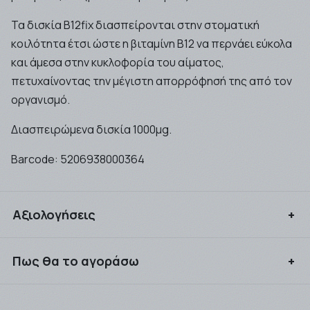
Τα δισκία B12fix διασπείρονται στην στοματική
κοιλότητα έτσι ώστε η βιταμίνη Β12 να περνάει εύκολα
και άμεσα στην κυκλοφορία του αίματος,
πετυχαίνοντας την μέγιστη απορρόφησή της από τον
οργανισμό.
Διασπειρώμενα δισκία 1000μg.
Barcode:
5206938000364
Αξιολογήσεις
Συνδεθείτε για να αξιολογήσετε το προϊόν
Πως θα το αγοράσω
Μπορείτε να αγοράσετε τα προιόντα που επιθυμείτε