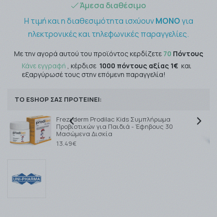
Άμεσα διαθέσιμο
Η τιμή και η διαθεσιμότητα ισχύουν
ΜΟΝΟ
για
ηλεκτρονικές και τηλεφωνικές παραγγελίες.
Με την αγορά αυτού του προϊόντος κερδίζετε
70
Πόντους
Κάνε εγγραφή
, κέρδισε
1000 πόντους αξίας 1€
και
εξαργύρωσέ τους στην επόμενη παραγγελία!
ΤΟ ESHOP ΣΑΣ ΠΡΟΤΕΙΝΕΙ:
Frezyderm Prodilac Kids Συμπλήρωμα
Προβιοτικών για Παιδιά - Έφηβους 30
Μασώμενα Δισκία
13.49€