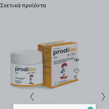
είτε ως απλός επισκέπτης του site μας, είτε ως
Σχετικά προϊόντα
εγγεγραμμένος πελάτης κερδίζοντας πόντους προς
εξαργύρωση !! .
Τα προϊόντα μπορείτε να τα παραλάβετε είτε από το
Φαρμακείο (αυθημερόν ή την επομένη εργάσιμη), είτε
να σας αποσταλλούν από την
εταιρία ταχυμεταφορών
που θα επιλέξετε (ΒΟΧNOW / EASYMAIL / ACS
COURIER).
Η παράδοση των προϊόντων γίνεται συνήθως σε 1 - 3
εργάσιμες μέρες για αποστολές εντός Αττικής, ενώ για
απομακρυσμένες περιοχές ο χρόνος παράδοσης
μπορεί να φτάσει τις 4- 5 εργάσιμες.
Η αποστολή είναι
ΔΩΡΕΑΝ
για ποσά
-Ανω των
49,00 € ανεξαρτήτως βάρους με την BOX
NOW.
-Ανω των
49,00 € και έως 3kg με την Easymail.