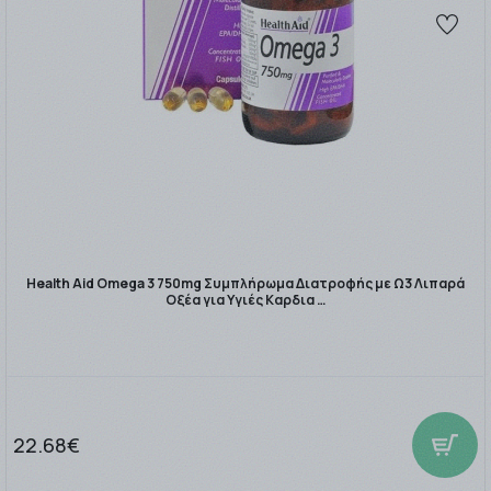
Health Aid Omega 3 750mg Συμπλήρωμα Διατροφής με Ω3 Λιπαρά
Οξέα για Υγιές Καρδια …
22.68€