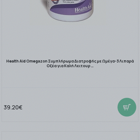
Health Aid Omegazon Συμπλήρωμα Διατροφής με Ωμέγα-3 Λιπαρά
Οξέα για Καλή Λειτουρ …
39.20€