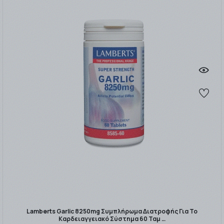
Lamberts Garlic 8250mg Συμπλήρωμα Διατροφής Για Το
Καρδειαγγειακό Σύστημα 60 Ταμ …