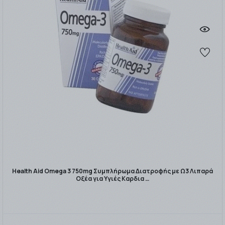
Health Aid Omega 3 750mg Συμπλήρωμα Διατροφής με Ω3 Λιπαρά
Οξέα για Υγιές Καρδια …