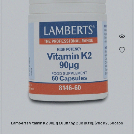
Lamberts Vitamin K2 90μg Συμπλήρωμα Βιταμίνης K2, 60caps