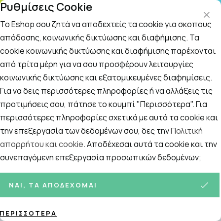
Ρυθμίσεις Cookie
ΤΗΛΕΦΩΝΙΚΟ ΚΕΝΤΡΟ
: Δευτ.-Παρασκευή 09:00-14:00 και Σάββατο
09:00-14:00
Το Eshop σου ζητά να αποδεχτείς τα cookie για σκοπούς
απόδοσης, κοινωνικής δικτύωσης και διαφήμισης. Τα
cookie κοινωνικής δικτύωσης και διαφήμισης παρέχονται
Αναζήτηση
Αρχική
/
ΣΥΜΠΛΗΡΩΜΑΤΑ ΔΙΑΤΡΟΦΗΣ
/
Συμπληρώματα διατρ
από τρίτα μέρη για να σου προσφέρουν λειτουργίες
κοινωνικής δικτύωσης και εξατομικευμένες διαφημίσεις.
Καρδιά & Κυκλοφορικό
Για να δεις περισσότερες πληροφορίες ή να αλλάξεις τις
Ταξινόμηση
Προβολή
προτιμήσεις σου, πάτησε το κουμπί "Περισσότερα". Για
περισσότερες πληροφορίες σχετικά με αυτά τα cookie και
την επεξεργασία των δεδομένων σου, δες την
Πολιτική
απορρήτου και cookie
. Αποδέχεσαι αυτά τα cookie και την
29
ΠΡΟΪΌΝΤΑ
συνεπαγόμενη επεξεργασία προσωπικών δεδομένων;
ΝΑΙ, ΤΑ ΑΠΟΔΈΧΟΜΑΙ
ΠΕΡΙΣΣΌΤΕΡΑ