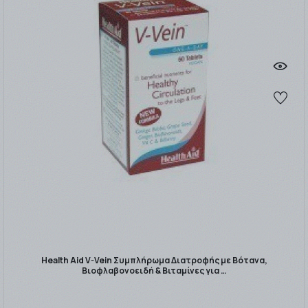
Health Aid V-Vein Συμπλήρωμα Διατροφής με Βότανα,
Βιοφλαβονοειδή & Βιταμίνες για …