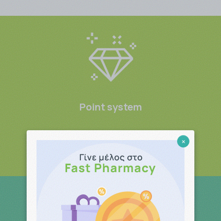
Point system
Μπες και κέρδισες
×