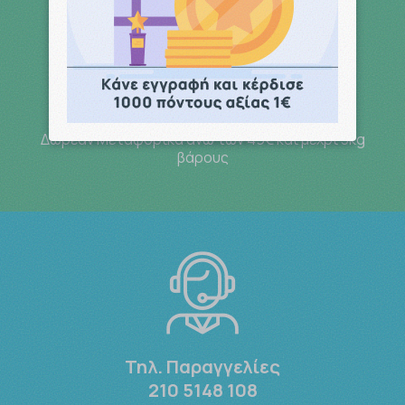
Free Delivery
Δωρεάν Μεταφορικά άνω των 49€ και μέχρι 3kg
βάρους
Τηλ. Παραγγελίες
210 5148 108