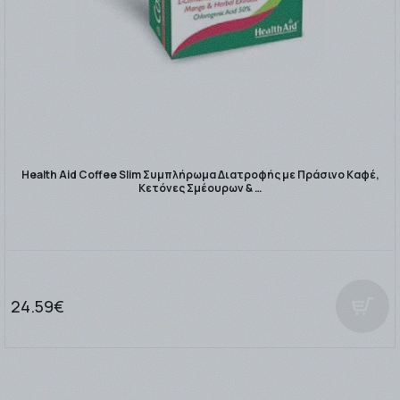
Health Aid Coffee Slim Συμπλήρωμα Διατροφής με Πράσινο Καφέ,
Κετόνες Σμέουρων & …
24.59€