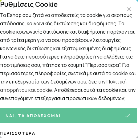
Ρυθμίσεις Cookie
ΤΗΛΕΦΩΝΙΚΟ ΚΕΝΤΡΟ
: Δευτ.-Παρασκευή 09:00-14:00 και Σάββατο
09:00-14:00
Το Eshop σου ζητά να αποδεχτείς τα cookie για σκοπούς
απόδοσης, κοινωνικής δικτύωσης και διαφήμισης. Τα
cookie κοινωνικής δικτύωσης και διαφήμισης παρέχονται
Αναζήτηση
Αρχική
/
ΣΥΜΠΛΗΡΩΜΑΤΑ ΔΙΑΤΡΟΦΗΣ
/
Συμπληρώματα Αδυνα
από τρίτα μέρη για να σου προσφέρουν λειτουργίες
κοινωνικής δικτύωσης και εξατομικευμένες διαφημίσεις.
Υποκατάστατα Καφέ
Για να δεις περισσότερες πληροφορίες ή να αλλάξεις τις
Ταξινόμηση
Προβολή
προτιμήσεις σου, πάτησε το κουμπί "Περισσότερα". Για
περισσότερες πληροφορίες σχετικά με αυτά τα cookie και
την επεξεργασία των δεδομένων σου, δες την
Πολιτική
απορρήτου και cookie
. Αποδέχεσαι αυτά τα cookie και την
2
ΠΡΟΪΌΝΤΑ
συνεπαγόμενη επεξεργασία προσωπικών δεδομένων;
ΝΑΙ, ΤΑ ΑΠΟΔΈΧΟΜΑΙ
ΠΕΡΙΣΣΌΤΕΡΑ