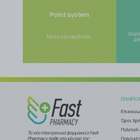
Point system
Δωρε
Μπες και κέρδισες
49
ΠΛΗΡΟ
Επικοινω
Όροι Χρ
Πολιτική
Το νέο ηλεκτρονικό φαρμακείο Fast
Pharmacy ήρθε στο κέντρο της
Πολιτικ