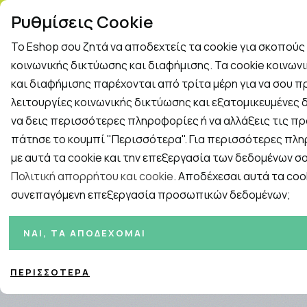
ΤΗΛ. ΠΑΡΑΓΓΕΛΙΕΣ: 2
Ρυθμίσεις Cookie
Το Eshop σου ζητά να αποδεχτείς τα cookie για σκοπού
Rapid Test
Γρίπη - Κρυολόγημα
κοινωνικής δικτύωσης και διαφήμισης. Τα cookie κοινων
και διαφήμισης παρέχονται από τρίτα μέρη για να σου 
λειτουργίες κοινωνικής δικτύωσης και εξατομικευμένες δ
Εταιρείες
ΓΥΝΑΙΚΑ
ΑΝΔΡΑΣ
ΜΗΤΕΡΑ ΚΑ
να δεις περισσότερες πληροφορίες ή να αλλάξεις τις πρ
πάτησε το κουμπί "Περισσότερα". Για περισσότερες πλ
Αρχική
/
ΣΥΜΠΛΗΡΩΜΑΤΑ ΔΙΑΤΡΟΦΗΣ
/
Μέταλλα, Ιχνοστοιχ
με αυτά τα cookie και την επεξεργασία των δεδομένων σο
Πολιτική απορρήτου και cookie
. Αποδέχεσαι αυτά τα cook
συνεπαγόμενη επεξεργασία προσωπικών δεδομένων;
Ταξινόμηση
Προβολή
ΝΑΙ, ΤΑ ΑΠΟΔΈΧΟΜΑΙ
ΠΕΡΙΣΣΌΤΕΡΑ