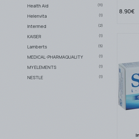
(11)
Health Aid
8.90€
(1)
Helenvita
(2)
Intermed
(1)
KAISER
(5)
Lamberts
(1)
MEDICAL-PHARMAQUALITY
(1)
MY ELEMENTS
(1)
NESTLE
(1)
No name
(1)
OLONEA Ε.Ε.
(1)
PHARMA Q
(11)
Power Health
(2)
Quest
I
(8)
Solgar