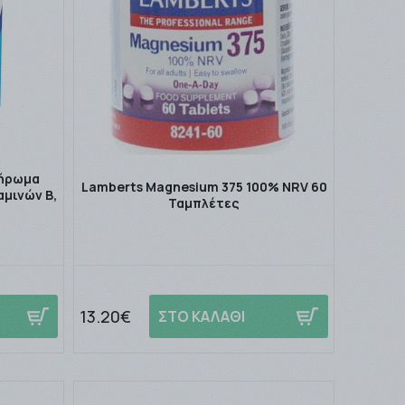
λήρωμα
Lamberts Magnesium 375 100% NRV 60
αμινών Β,
Ταμπλέτες
13.20€
ΣΤΟ ΚΑΛΑΘΙ