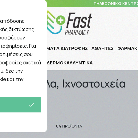
10 5148 108
ΤΗΛΕΦΩΝΙΚΟ ΚΕΝΤΡ
ς απόδοσης,
ικής δικτύωσης
Αναζήτηση
προσφέρουν
ιαφημίσεις. Για
Ι ΠΑΙΔΙ
ΣΥΜΠΛΗΡΩΜΑΤΑ ΔΙΑΤΡΟΦΗΣ
ΑΘΛΗΤΕΣ
ΦΑΡΜΑΚ
οτιμήσεις σου,
ηροφορίες σχετικά
ΔΕΡΜΟΚΑΛΛΥΝΤΙΚΑ
α
υ, δες την
ie και την
Μέταλλα, Ιχνοστοιχεία
64
ΠΡΟΪΌΝΤΑ