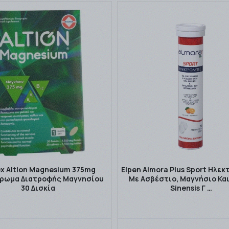
ex Altion Magnesium 375mg
Elpen Almora Plus Sport Ηλε
ρωμα Διατροφής Μαγνησίου
Με Ασβέστιο, Μαγνήσιο Και
30 Δισκία
Sinensis Γ …