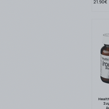
21.90€
Health
Συ
Δ