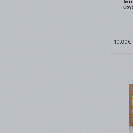
Αντ
Οργα
(1)
Unipharma
(1)
Vican
(4)
Vitabiotics
(1)
VIVA CARE
10.00€
(4)
WinMedica
(2)
ΒΙΑΝΕΞ