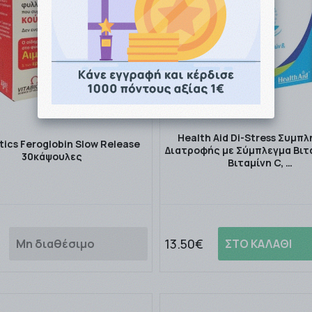
Health Aid Di-Stress Συμπ
tics Feroglobin Slow Release
Διατροφής με Σύμπλεγμα Βιτ
30κάψουλες
Βιταμίνη C, …
13.50€
Μη διαθέσιμο
ΣΤΟ ΚΑΛΑΘΙ