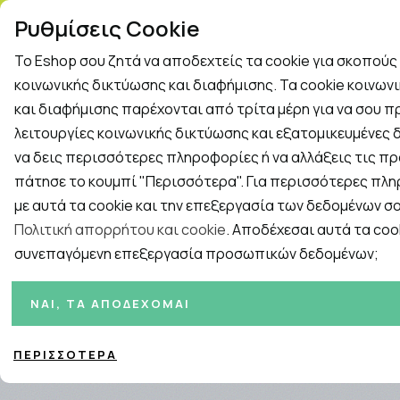
ΤΗΛ. ΠΑΡΑΓΓΕΛΙΕΣ: 2
Ρυθμίσεις Cookie
Το Eshop σου ζητά να αποδεχτείς τα cookie για σκοπού
Rapid Test
Γρίπη - Κρυολόγημα
κοινωνικής δικτύωσης και διαφήμισης. Τα cookie κοινων
και διαφήμισης παρέχονται από τρίτα μέρη για να σου 
λειτουργίες κοινωνικής δικτύωσης και εξατομικευμένες δ
Εταιρείες
ΓΥΝΑΙΚΑ
ΑΝΔΡΑΣ
ΜΗΤΕΡΑ ΚΑ
να δεις περισσότερες πληροφορίες ή να αλλάξεις τις πρ
πάτησε το κουμπί "Περισσότερα". Για περισσότερες πλ
Αρχική
/
ΣΥΜΠΛΗΡΩΜΑΤΑ ΔΙΑΤΡΟΦΗΣ
/
Μέταλλα, Ιχνοστοιχεί
με αυτά τα cookie και την επεξεργασία των δεδομένων σο
Πολιτική απορρήτου και cookie
. Αποδέχεσαι αυτά τα cook
συνεπαγόμενη επεξεργασία προσωπικών δεδομένων;
Ταξινόμηση
Προβολή
ΝΑΙ, ΤΑ ΑΠΟΔΈΧΟΜΑΙ
ΠΕΡΙΣΣΌΤΕΡΑ