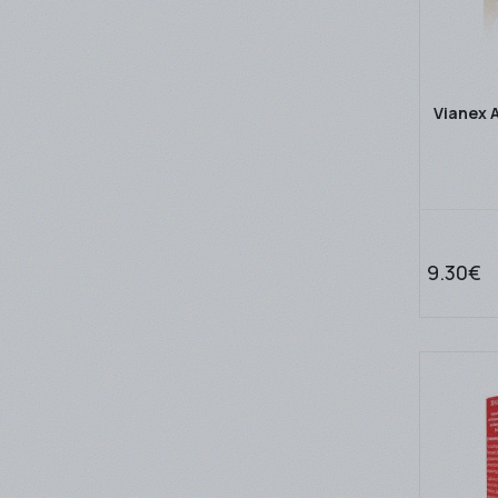
Vianex A
9.30€