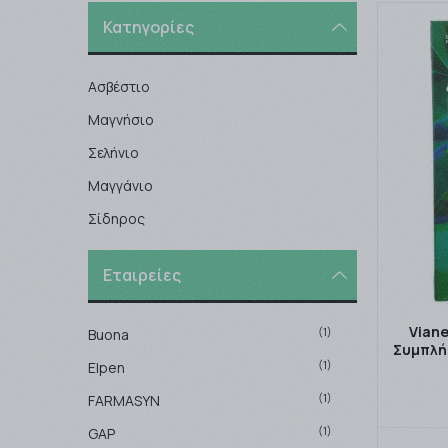
Κατηγορίες
Ασβέστιο
Μαγνήσιο
Σελήνιο
Μαγγάνιο
Σίδηρος
Εταιρείες
Vian
(1)
Buona
Συμπλή
(1)
Elpen
(1)
FARMASYN
(1)
GAP