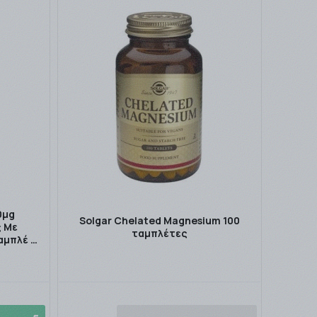
0μg
Solgar Chelated Magnesium 100
 Με
ταμπλέτες
αμπλέ …