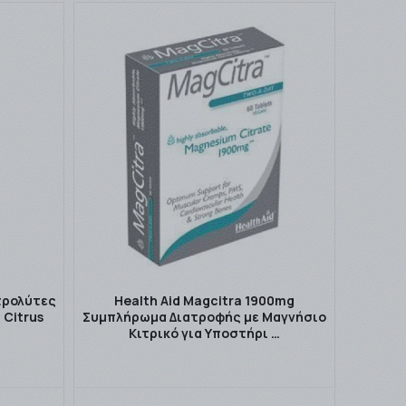
κτρολύτες
Health Aid Magcitra 1900mg
 Citrus
Συμπλήρωμα Διατροφής με Μαγνήσιο
Κιτρικό για Υποστήρι …