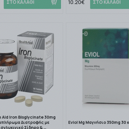
10.20€
ΣΤΟ ΚΑΛΑΘΙ
ΣΤΟ ΚΑΛΑΘΙ
 Aid Iron Bisglycinate 30mg
μπλήρωμα Διατροφής με
Eviol Mg Μαγνήσιο 350mg 30
ισγλυκινικό Σίδηρο & …