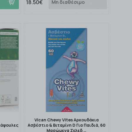
18.50€
Μη διαθέσιμο
Vican Chewy Vites Αρκουδάκια
 κάψουλες
Ασβέστιο & Βιταμίνη D Για Παιδιά, 60
Μασώμενα Ζελεδ …