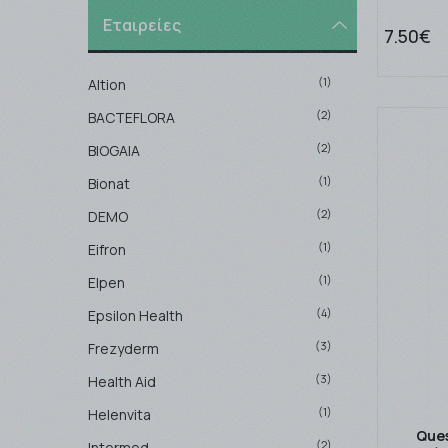
Εταιρείες
7.50€
(1)
Altion
(2)
BACTEFLORA
(2)
BIOGAIA
(1)
Bionat
(2)
DEMO
(1)
Eifron
(1)
Elpen
(4)
Epsilon Health
(3)
Frezyderm
(3)
Health Aid
(1)
Helenvita
Ques
(2)
Intermed