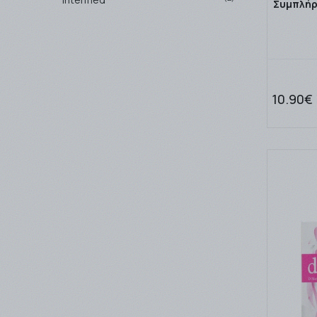
Συμπλήρ
(1)
Lactotune
(3)
Lamberts
(1)
Libytec
(2)
Medichrom
10.90€
(1)
Meditrina
(3)
Power Health
(1)
PROTEXIN
(3)
Quest
(1)
Solgar
(1)
Specchiasol
(4)
Unipharma