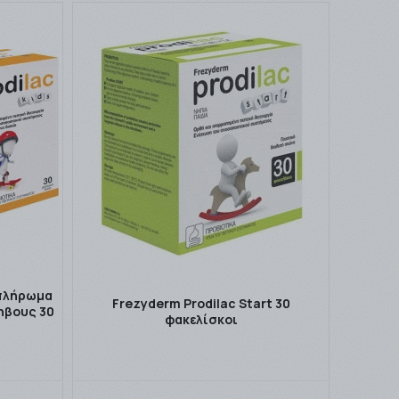
μπλήρωμα
Frezyderm Prodilac Start 30
ηβους 30
φακελίσκοι