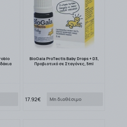
robio
BioGaia ProTectis Baby Drops + D3,
εδάκια
Προβιοτικό σε Σταγόνες, 5ml
17.92€
Μη διαθέσιμο