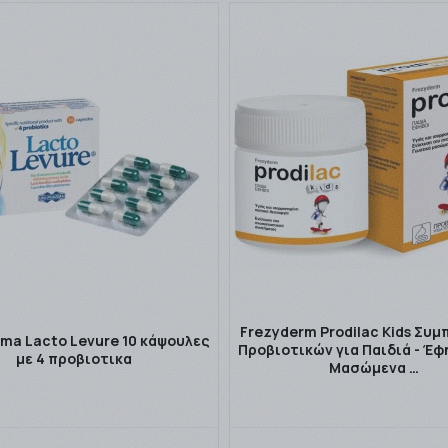
Frezyderm Prodilac Kids Συ
rma Lacto Levure 10 κάψουλες
Προβιοτικών για Παιδιά - Έφ
με 4 προβιοτικα
Μασώμενα …