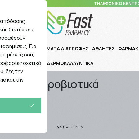
10 5148 108
ΤΗΛΕΦΩΝΙΚΟ ΚΕΝΤΡ
ς απόδοσης,
ικής δικτύωσης
Αναζήτηση
προσφέρουν
ιαφημίσεις. Για
Ι ΠΑΙΔΙ
ΣΥΜΠΛΗΡΩΜΑΤΑ ΔΙΑΤΡΟΦΗΣ
ΑΘΛΗΤΕΣ
ΦΑΡΜΑΚ
οτιμήσεις σου,
ηροφορίες σχετικά
ΔΕΡΜΟΚΑΛΛΥΝΤΙΚΑ
ατα
/
Προβιοτικά
υ, δες την
ie και την
Προβιοτικά
44
ΠΡΟΪΌΝΤΑ