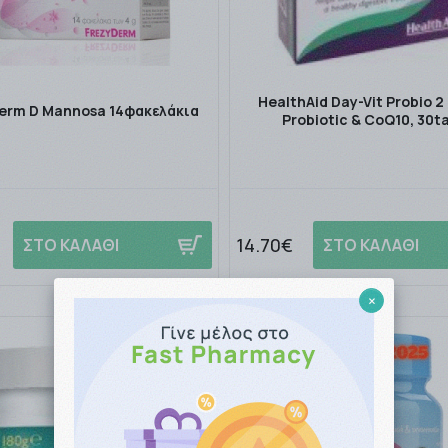
HealthAid Day-Vit Probio 2 
erm D Mannosa 14φακελάκια
Probiotic & CoQ10, 30t
14.70€
ΣΤΟ ΚΑΛΑΘΙ
ΣΤΟ ΚΑΛΑΘΙ
×