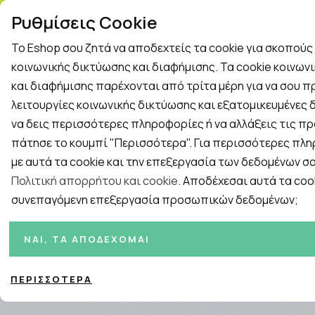
ΤΗΛ. ΠΑΡΑΓΓΕΛΙΕΣ: 2
Ρυθμίσεις Cookie
Το Eshop σου ζητά να αποδεχτείς τα cookie για σκοπού
Rapid Test
Γρίπη - Κρυολόγημα
κοινωνικής δικτύωσης και διαφήμισης. Τα cookie κοινων
και διαφήμισης παρέχονται από τρίτα μέρη για να σου 
λειτουργίες κοινωνικής δικτύωσης και εξατομικευμένες δ
Εταιρείες
ΓΥΝΑΙΚΑ
ΑΝΔΡΑΣ
ΜΗΤΕΡΑ ΚΑ
να δεις περισσότερες πληροφορίες ή να αλλάξεις τις πρ
πάτησε το κουμπί "Περισσότερα". Για περισσότερες πλ
Αρχική
/
ΣΥΜΠΛΗΡΩΜΑΤΑ ΔΙΑΤΡΟΦΗΣ
/
Ειδικά Συμπληρώμ
με αυτά τα cookie και την επεξεργασία των δεδομένων σο
Πολιτική απορρήτου και cookie
. Αποδέχεσαι αυτά τα cook
συνεπαγόμενη επεξεργασία προσωπικών δεδομένων;
Ταξινόμηση
Προβολή
ΝΑΙ, ΤΑ ΑΠΟΔΈΧΟΜΑΙ
ΠΕΡΙΣΣΌΤΕΡΑ