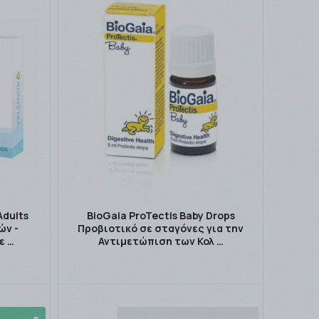
Adults
BioGaia ProTectis Baby Drops
ών -
Προβιοτικό σε σταγόνες για την
ε …
Αντιμετώπιση των Κολ …