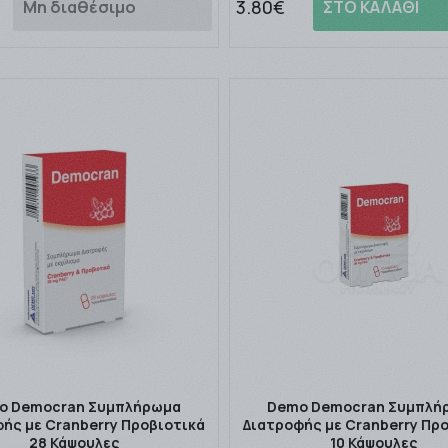
3.80€
Μη διαθέσιμο
ΣΤΟ ΚΑΛΑΘΙ
o Democran Συμπλήρωμα
Demo Democran Συμπλή
ής με Cranberry Προβιοτικά
Διατροφής με Cranberry Πρ
28 Κάψουλες
10 Κάψουλες