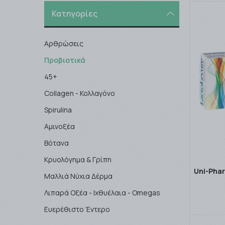
Κατηγορίες
Αρθρώσεις
Προβιοτικά
45+
Collagen - Κολλαγόνο
Spirulina
Αμινοξέα
Βότανα
Κρυολόγημα & Γρίπη
Uni-Pha
Μαλλιά Νύχια Δέρμα
Λιπαρά Οξέα - Ιχθυέλαια - Omegas
Ευερέθιστο Έντερο