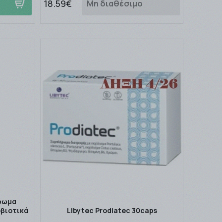
18.59€
Μη διαθέσιμο
ρωμα
οβιοτικά
Libytec Prodiatec 30caps