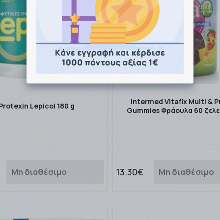
Intermed Vitafix Multi & P
Protexin Lepicol 180 g
Gummies Φράουλα 60 ζελ
13.30€
Μη διαθέσιμο
Μη διαθέσιμο