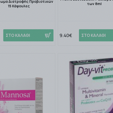
ωμα Διατροφής Προβιοτικών
των 8ml
15 Κάψουλες
9.40€
ΣΤΟ ΚΑΛΑΘΙ
ΣΤΟ ΚΑΛΑΘΙ