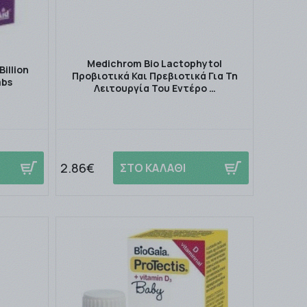
Medichrom Bio Lactophytol
Billion
Προβιοτικά Και Πρεβιοτικά Για Τη
abs
Λειτουργία Του Εντέρο …
2.86€
ΣΤΟ ΚΑΛΑΘΙ