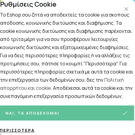
Ρυθμίσεις Cookie
ΤΗΛΕΦΩΝΙΚΟ ΚΕΝΤΡΟ
: Δευτ.-Παρασκευή 09:00-14:00 και Σάββατο
09:00-14:00
Το Eshop σου ζητά να αποδεχτείς τα cookie για σκοπούς
απόδοσης, κοινωνικής δικτύωσης και διαφήμισης. Τα
cookie κοινωνικής δικτύωσης και διαφήμισης παρέχονται
Αναζήτηση
Αρχική
/
ΣΥΜΠΛΗΡΩΜΑΤΑ ΔΙΑΤΡΟΦΗΣ
/
Ειδικά Συμπληρώματα
από τρίτα μέρη για να σου προσφέρουν λειτουργίες
κοινωνικής δικτύωσης και εξατομικευμένες διαφημίσεις.
Άγχος Στρες & Ψυχολογία
Για να δεις περισσότερες πληροφορίες ή να αλλάξεις τις
Ταξινόμηση
Προβολή
προτιμήσεις σου, πάτησε το κουμπί "Περισσότερα". Για
περισσότερες πληροφορίες σχετικά με αυτά τα cookie και
την επεξεργασία των δεδομένων σου, δες την
Πολιτική
απορρήτου και cookie
. Αποδέχεσαι αυτά τα cookie και την
22
ΠΡΟΪΌΝΤΑ
συνεπαγόμενη επεξεργασία προσωπικών δεδομένων;
ΝΑΙ, ΤΑ ΑΠΟΔΈΧΟΜΑΙ
ΠΕΡΙΣΣΌΤΕΡΑ