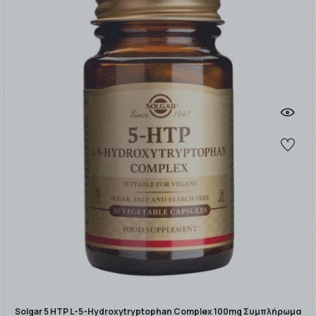
Solgar 5 HTP L-5-Hydroxytryptophan Complex 100mg Συμπλήρωμα