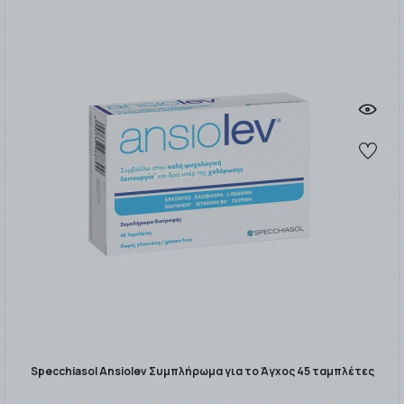
Specchiasol Ansiolev Συμπλήρωμα για το Άγχος 45 ταμπλέτες