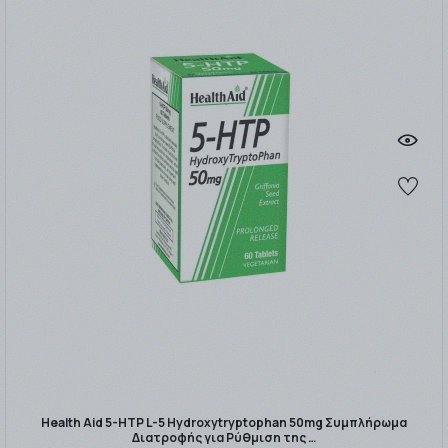
Health Aid 5-HTP L-5 Hydroxytryptophan 50mg Συμπλήρωμα
Διατροφής για Ρύθμιση της …