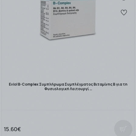
Eviol B-Complex Συμπλήρωμα Συμπλέγματος Βιταμίνης B για τη
Φυσιολογική Λειτουργί …
15.60€