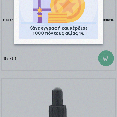
Health Aid Tranquil Συμπλήρωμα Διατροφής με Βαλεριάνα, Κράταιγο,
Πασιφλόρα & Υπέ …
15.70€