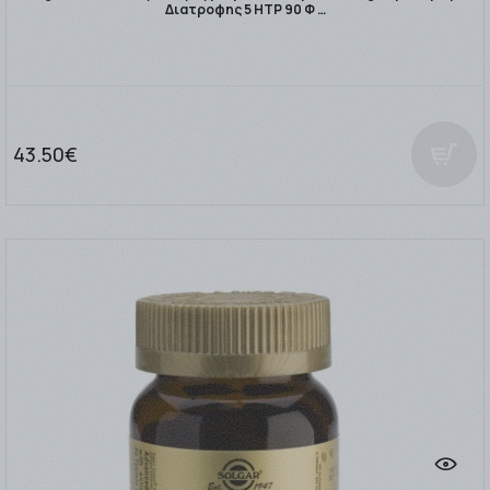
Διατροφης 5 HTP 90 Φ …
43.50€