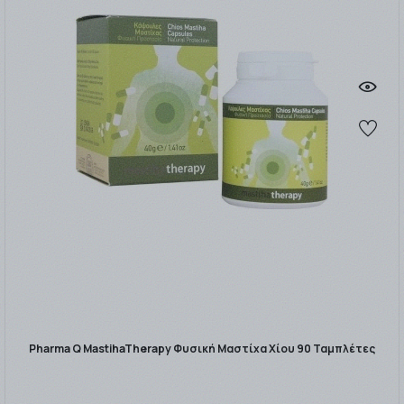
Pharma Q MastihaTherapy Φυσική Μαστίχα Χίου 90 Ταμπλέτες