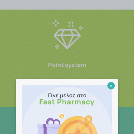
Point system
Μπες και κέρδισες
×