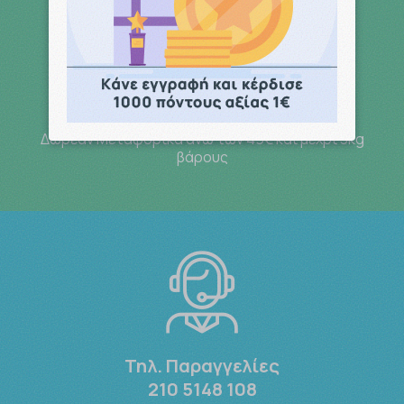
Free Delivery
Δωρεάν Μεταφορικά άνω των 49€ και μέχρι 3kg
βάρους
Τηλ. Παραγγελίες
210 5148 108