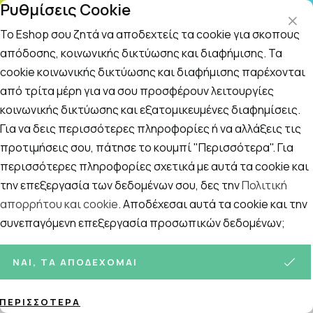
Ρυθμίσεις Cookie
ΤΗΛΕΦΩΝΙΚΟ ΚΕΝΤΡΟ
: Δευτ.-Παρασκευή 09:00-14:00 και Σάββατο
09:00-14:00
Το Eshop σου ζητά να αποδεχτείς τα cookie για σκοπούς
απόδοσης, κοινωνικής δικτύωσης και διαφήμισης. Τα
cookie κοινωνικής δικτύωσης και διαφήμισης παρέχονται
Αναζήτηση
Αρχική
/
ΣΥΜΠΛΗΡΩΜΑΤΑ ΔΙΑΤΡΟΦΗΣ
/
Διάφορα Συμπληρώμα
από τρίτα μέρη για να σου προσφέρουν λειτουργίες
κοινωνικής δικτύωσης και εξατομικευμένες διαφημίσεις.
Ανθοϊάματα
Για να δεις περισσότερες πληροφορίες ή να αλλάξεις τις
Ταξινόμηση
Προβολή
προτιμήσεις σου, πάτησε το κουμπί "Περισσότερα". Για
περισσότερες πληροφορίες σχετικά με αυτά τα cookie και
την επεξεργασία των δεδομένων σου, δες την
Πολιτική
απορρήτου και cookie
. Αποδέχεσαι αυτά τα cookie και την
2
ΠΡΟΪΌΝΤΑ
συνεπαγόμενη επεξεργασία προσωπικών δεδομένων;
ΝΑΙ, ΤΑ ΑΠΟΔΈΧΟΜΑΙ
ΠΕΡΙΣΣΌΤΕΡΑ