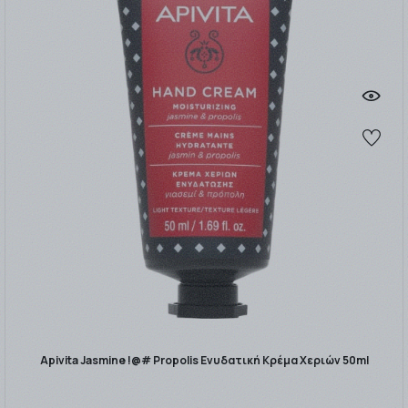
Apivita Jasmine !@# Propolis Ενυδατική Κρέμα Χεριών 50ml