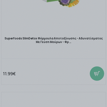
Superfoods SlimDetox Φόρμουλα Αποτοξίνωσης - Αδυνατίσματος
Με Γεύση Μούρων - Φρ …
11.99€