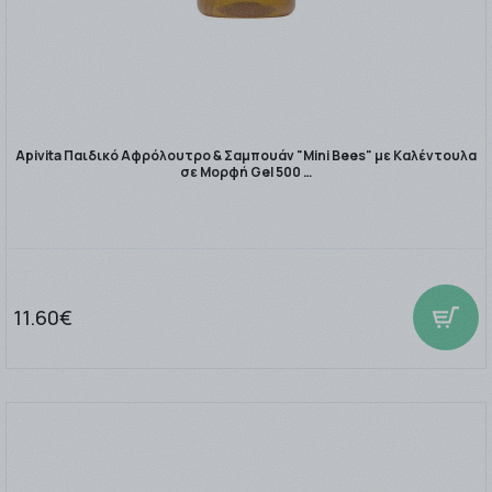
Apivita Παιδικό Αφρόλουτρο & Σαμπουάν "Mini Bees" με Καλέντουλα
σε Μορφή Gel 500 …
11.60€