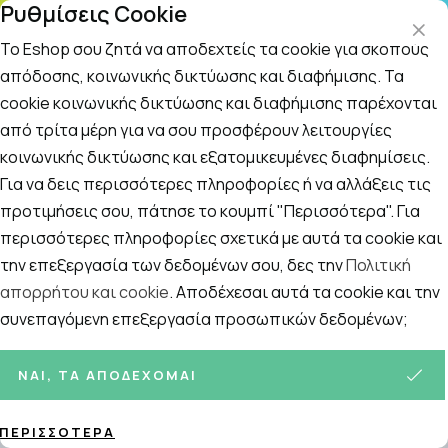
Ρυθμίσεις Cookie
ΤΗΛΕΦΩΝΙΚΟ ΚΕΝΤΡΟ
: Δευτ.-Παρασκευή 09:00-14:00 και Σάββατο
09:00-14:00
Το Eshop σου ζητά να αποδεχτείς τα cookie για σκοπούς
απόδοσης, κοινωνικής δικτύωσης και διαφήμισης. Τα
cookie κοινωνικής δικτύωσης και διαφήμισης παρέχονται
Αναζήτηση
Αρχική
/
ΠΡΟΣΦΟΡΕΣ
/
Bazaar
από τρίτα μέρη για να σου προσφέρουν λειτουργίες
κοινωνικής δικτύωσης και εξατομικευμένες διαφημίσεις.
Bazaar
Για να δεις περισσότερες πληροφορίες ή να αλλάξεις τις
προτιμήσεις σου, πάτησε το κουμπί "Περισσότερα". Για
Μεγάλο bazaar σε επιλεγμένους κωδικούς
περισσότερες πληροφορίες σχετικά με αυτά τα cookie και
κορυφαίων εταιρειών
!
την επεξεργασία των δεδομένων σου, δες την
Πολιτική
απορρήτου και cookie
Ταξινόμηση
. Αποδέχεσαι αυτά τα cookie και την
Προβολή
συνεπαγόμενη επεξεργασία προσωπικών δεδομένων;
Σελίδες:
ΝΑΙ, ΤΑ ΑΠΟΔΈΧΟΜΑΙ
1
2
ΠΕΡΙΣΣΌΤΕΡΑ
111
ΠΡΟΪΌΝΤΑ