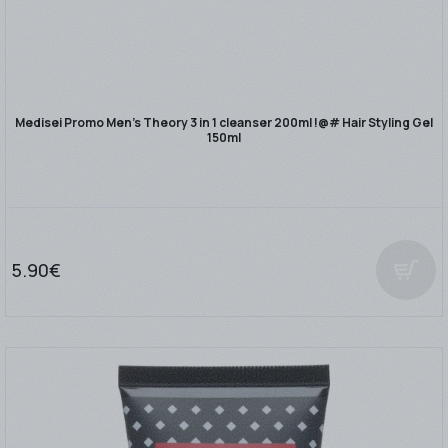
Medisei Promo Men's Theory 3 in 1 cleanser 200ml !@# Hair Styling Gel
150ml
5.90€