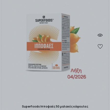
Superfoods Ιπποφαές 50 μαλακές κάψουλες