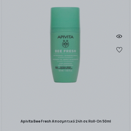
Apivita Bee Fresh Αποσμητικό 24h σε Roll-On 50ml