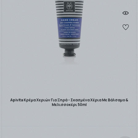
Apivita Κρέμα Χεριών Για Ξηρά - Σκασμένα Χέρια Με Βάλσαμο &
Μελισσοκέρι 50ml