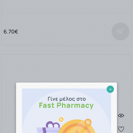
6.70€
×