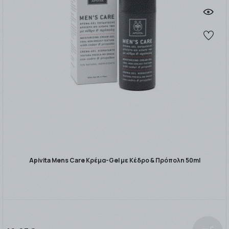
Apivita Mens Care Κρέμα-Gel με Κέδρο & Πρόπολη 50ml