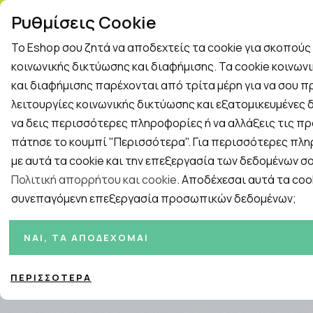
ΤΗΛ. ΠΑΡΑΓΓΕΛΙΕΣ: 2
Ρυθμίσεις Cookie
Το Eshop σου ζητά να αποδεχτείς τα cookie για σκοπού
Rapid Test
Γρίπη - Κρυολόγημα
κοινωνικής δικτύωσης και διαφήμισης. Τα cookie κοινων
και διαφήμισης παρέχονται από τρίτα μέρη για να σου 
λειτουργίες κοινωνικής δικτύωσης και εξατομικευμένες δ
Εταιρείες
ΓΥΝΑΙΚΑ
ΑΝΔΡΑΣ
ΜΗΤΕΡΑ ΚΑ
να δεις περισσότερες πληροφορίες ή να αλλάξεις τις πρ
πάτησε το κουμπί "Περισσότερα". Για περισσότερες πλ
Αρχική
/
ΜΗΤΕΡΑ ΚΑΙ ΠΑΙΔΙ
/
Παιδική Φροντίδα και Υγιεινή
με αυτά τα cookie και την επεξεργασία των δεδομένων σο
Πολιτική απορρήτου και cookie
. Αποδέχεσαι αυτά τα cook
συνεπαγόμενη επεξεργασία προσωπικών δεδομένων;
Ταξινόμηση
Προβολή
ΝΑΙ, ΤΑ ΑΠΟΔΈΧΟΜΑΙ
ΠΕΡΙΣΣΌΤΕΡΑ