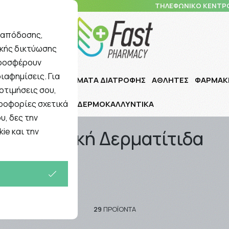
10 5148 108
ΤΗΛΕΦΩΝΙΚΟ ΚΕΝΤΡ
ς απόδοσης,
ικής δικτύωσης
Αναζήτηση
προσφέρουν
ιαφημίσεις. Για
Ι ΠΑΙΔΙ
ΣΥΜΠΛΗΡΩΜΑΤΑ ΔΙΑΤΡΟΦΗΣ
ΑΘΛΗΤΕΣ
ΦΑΡΜΑΚ
οτιμήσεις σου,
ηροφορίες σχετικά
ΔΕΡΜΟΚΑΛΛΥΝΤΙΚΑ
/
Ατοπική Δερματίτιδα
υ, δες την
ie και την
Ατοπική Δερματίτιδα
29
ΠΡΟΪΌΝΤΑ