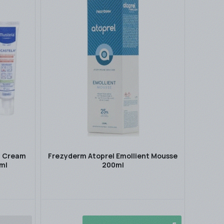
g Cream
Frezyderm Atoprel Emollient Mousse
ml
200ml