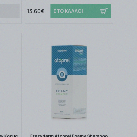
13.60€
ΣΤΟ ΚΑΛΑΘΙ
ew Κρέμα
Frezyderm Atoprel Foamy Shampoo