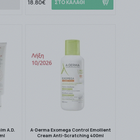
18.80€
ΣΤΟ ΚΑΛΑΘΙ
lm A.D.
A-Derma Exomega Control Emollient
0ml
Cream Anti-Scratching 400ml