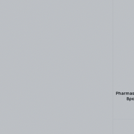
Pharmase
Βρε