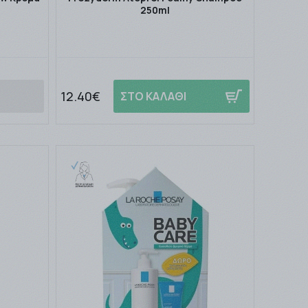
250ml
12.40€
ΣΤΟ ΚΑΛΑΘΙ