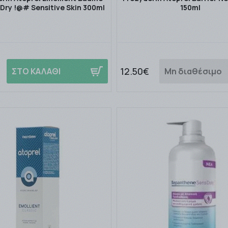
 Dry !@# Sensitive Skin 300ml
150ml
12.50€
ΣΤΟ ΚΑΛΑΘΙ
Μη διαθέσιμο