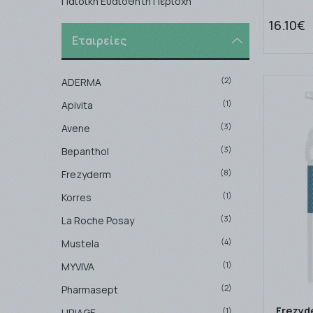
Παιδική Ευαίσθητη Περιοχή
16.10€
Εταιρείες
(2)
ADERMA
(1)
Apivita
(3)
Avene
(3)
Bepanthol
(8)
Frezyderm
(1)
Korres
(3)
La Roche Posay
(4)
Mustela
(1)
MYVIVA
(2)
Pharmasept
Frezyd
(1)
URIAGE