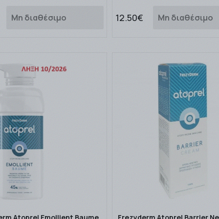
12.50€
Μη διαθέσιμο
Μη διαθέσιμο
erm Atoprel Emollient Baume
Frezyderm Atoprel Barrier N