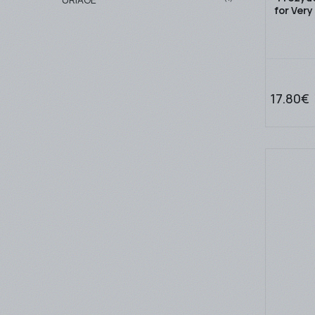
for Very
17.80€