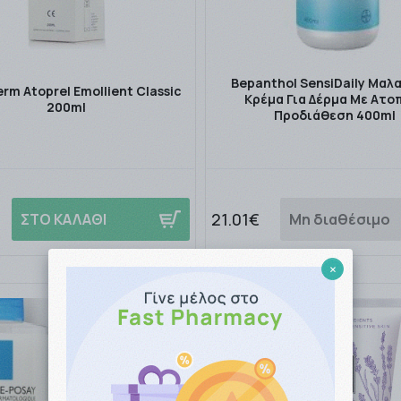
Bepanthol SensiDaily Μαλ
rm Atoprel Emollient Classic
Κρέμα Για Δέρμα Με Ατο
200ml
Προδιάθεση 400ml
21.01€
ΣΤΟ ΚΑΛΑΘΙ
Μη διαθέσιμο
×