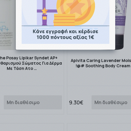
he Posay Lipikar Syndet AP+
Apivita Caring Lavender Mois
αθαρισμού Σώματος Για Δέρμα
!@# Soothing Body Cream
Με Τάση Ατο …
9.30€
Μη διαθέσιμο
Μη διαθέσιμο