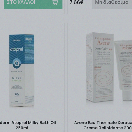
7.66€
ΣΤΟ ΚΑΛΑΘΙ
Μη διαθέσιμο
derm Atoprel Milky Bath Oil
Avene Eau Thermale Xeraca
250ml
Creme Relipidante 20