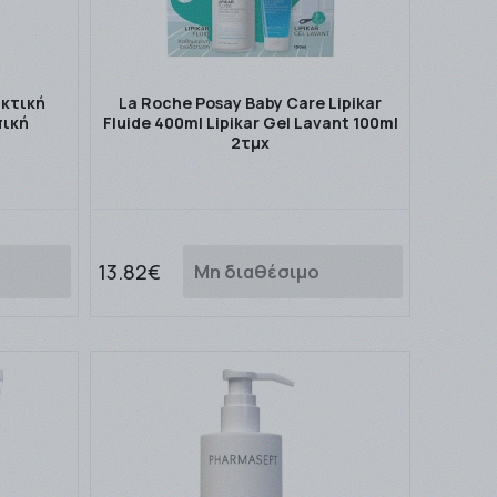
ακτική
La Roche Posay Baby Care Lipikar
πική
Fluide 400ml Lipikar Gel Lavant 100ml
2τμχ
13.82€
Μη διαθέσιμο