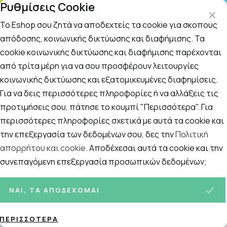
Ρυθμίσεις Cookie
ΤΗΛΕΦΩΝΙΚΟ ΚΕΝΤΡΟ
: Δευτ.-Παρασκευή 09:00-14:00 και Σάββατο
09:00-14:00
Το Eshop σου ζητά να αποδεχτείς τα cookie για σκοπούς
απόδοσης, κοινωνικής δικτύωσης και διαφήμισης. Τα
cookie κοινωνικής δικτύωσης και διαφήμισης παρέχονται
Αναζήτηση
Αρχική
/
ΜΗΤΕΡΑ ΚΑΙ ΠΑΙΔΙ
/
Παιδική Φροντίδα και Υγιεινή
/
Α
από τρίτα μέρη για να σου προσφέρουν λειτουργίες
κοινωνικής δικτύωσης και εξατομικευμένες διαφημίσεις.
Αντιφθειρικά
Για να δεις περισσότερες πληροφορίες ή να αλλάξεις τις
Ταξινόμηση
Προβολή
προτιμήσεις σου, πάτησε το κουμπί "Περισσότερα". Για
περισσότερες πληροφορίες σχετικά με αυτά τα cookie και
την επεξεργασία των δεδομένων σου, δες την
Πολιτική
απορρήτου και cookie
. Αποδέχεσαι αυτά τα cookie και την
19
ΠΡΟΪΌΝΤΑ
συνεπαγόμενη επεξεργασία προσωπικών δεδομένων;
ΝΑΙ, ΤΑ ΑΠΟΔΈΧΟΜΑΙ
ΠΕΡΙΣΣΌΤΕΡΑ