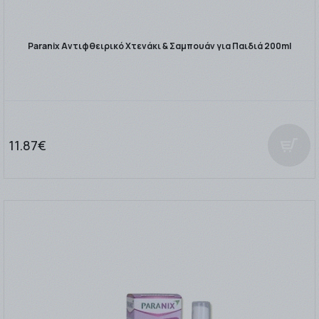
Paranix Αντιφθειρικό Χτενάκι & Σαμπουάν για Παιδιά 200ml
11.87€