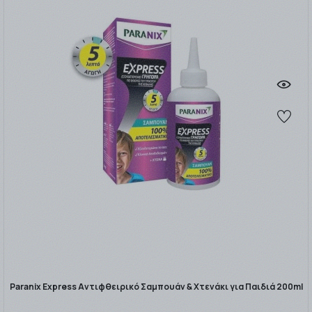
Paranix Express Αντιφθειρικό Σαμπουάν & Χτενάκι για Παιδιά 200ml