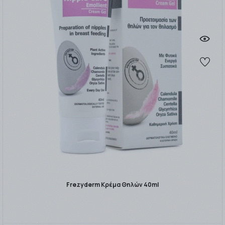
Frezyderm Κρέμα Θηλών 40ml