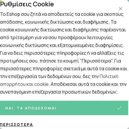
Ρυθμίσεις Cookie
Τ
ΤΗΛ. ΠΑΡΑΓΓΕΛΙΕΣ: 210 5148 108
09
Το Eshop σου ζητά να αποδεχτείς τα cookie για σκοπούς
απόδοσης, κοινωνικής δικτύωσης και διαφήμισης. Τα
cookie κοινωνικής δικτύωσης και διαφήμισης παρέχονται
Αναζήτηση
Αρχική
/
ΜΗΤΕΡΑ ΚΑΙ ΠΑΙΔΙ
/
Εγκυμοσύνη - Νέα μητέρα
/
Περι
από τρίτα μέρη για να σου προσφέρουν λειτουργίες
κοινωνικής δικτύωσης και εξατομικευμένες διαφημίσεις.
Περιποίηση Θηλής
Για να δεις περισσότερες πληροφορίες ή να αλλάξεις τις
Ταξινόμηση
Προβολή
προτιμήσεις σου, πάτησε το κουμπί "Περισσότερα". Για
περισσότερες πληροφορίες σχετικά με αυτά τα cookie και
την επεξεργασία των δεδομένων σου, δες την
Πολιτική
απορρήτου και cookie
. Αποδέχεσαι αυτά τα cookie και την
12
ΠΡΟΪΌΝΤΑ
συνεπαγόμενη επεξεργασία προσωπικών δεδομένων;
ΝΑΙ, ΤΑ ΑΠΟΔΈΧΟΜΑΙ
ΠΕΡΙΣΣΌΤΕΡΑ