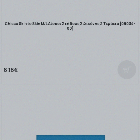
Chicco Skin to Skin M/L Δίσκοι Στήθους Σιλικόνης 2 Τεμάχια [09034-
00]
8.18€