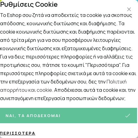
Ρυθμίσεις Cookie
ΤΗΛΕΦΩΝΙΚΟ ΚΕΝΤΡΟ
: Δευτ.-Παρασκευή 09:00-14:00 και Σάββατο
09:00-14:00
Το Eshop σου ζητά να αποδεχτείς τα cookie για σκοπούς
απόδοσης, κοινωνικής δικτύωσης και διαφήμισης. Τα
cookie κοινωνικής δικτύωσης και διαφήμισης παρέχονται
Αναζήτηση
Αρχική
/
ΜΗΤΕΡΑ ΚΑΙ ΠΑΙΔΙ
/
Εγκυμοσύνη - Νέα μητέρα
/
Θηλα
από τρίτα μέρη για να σου προσφέρουν λειτουργίες
κοινωνικής δικτύωσης και εξατομικευμένες διαφημίσεις.
Θηλασμός
Για να δεις περισσότερες πληροφορίες ή να αλλάξεις τις
Ταξινόμηση
Προβολή
προτιμήσεις σου, πάτησε το κουμπί "Περισσότερα". Για
περισσότερες πληροφορίες σχετικά με αυτά τα cookie και
την επεξεργασία των δεδομένων σου, δες την
Πολιτική
απορρήτου και cookie
. Αποδέχεσαι αυτά τα cookie και την
15
ΠΡΟΪΌΝΤΑ
συνεπαγόμενη επεξεργασία προσωπικών δεδομένων;
ΝΑΙ, ΤΑ ΑΠΟΔΈΧΟΜΑΙ
ΠΕΡΙΣΣΌΤΕΡΑ