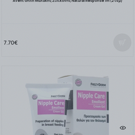
Avent Θηλή Μαλακής Σιλικόνης Natural Response 1m (2τεμ)
7.70€