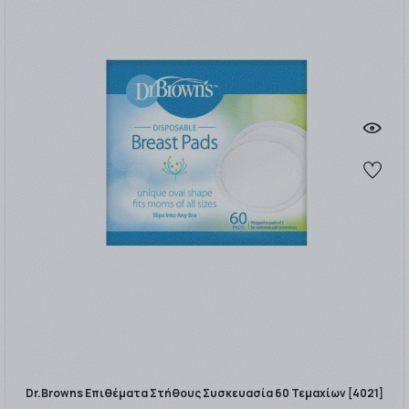
Dr.Browns Επιθέματα Στήθους Συσκευασία 60 Τεμαχίων [4021]