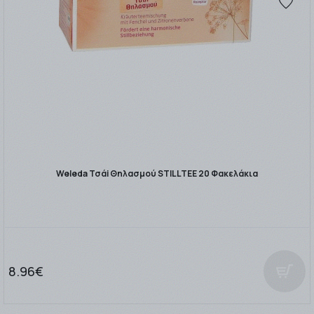
Weleda Τσάi Θηλασμού STILLTEE 20 Φακελάκια
8.96€