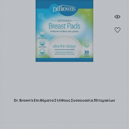
Dr. Brown's Επιθέματα Στήθους Συσκευασία 30τεμαχίων