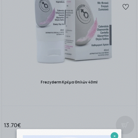
Frezyderm Κρέμα Θηλών 40ml
13.70€
×