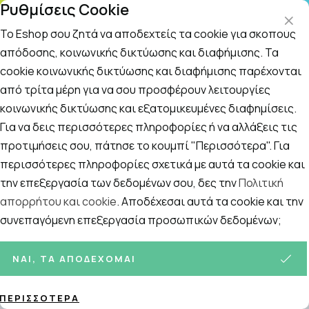
Ρυθμίσεις Cookie
ΤΗ
Το Eshop σου ζητά να αποδεχτείς τα cookie για σκοπούς
απόδοσης, κοινωνικής δικτύωσης και διαφήμισης. Τα
cookie κοινωνικής δικτύωσης και διαφήμισης παρέχονται
Αναζήτηση
Αρχική
/
ΜΗΤΕΡΑ ΚΑΙ ΠΑΙΔΙ
/
Βρεφική Φροντίδα και Υγιεινή
/
S
από τρίτα μέρη για να σου προσφέρουν λειτουργίες
κοινωνικής δικτύωσης και εξατομικευμένες διαφημίσεις.
Sudocrem Καταπραϋντική Κρέμα
Για να δεις περισσότερες πληροφορίες ή να αλλάξεις τις
250gr
προτιμήσεις σου, πάτησε το κουμπί "Περισσότερα". Για
περισσότερες πληροφορίες σχετικά με αυτά τα cookie και
την επεξεργασία των δεδομένων σου, δες την
Πολιτική
απορρήτου και cookie
. Αποδέχεσαι αυτά τα cookie και την
συνεπαγόμενη επεξεργασία προσωπικών δεδομένων;
ΝΑΙ, ΤΑ ΑΠΟΔΈΧΟΜΑΙ
ΠΕΡΙΣΣΌΤΕΡΑ