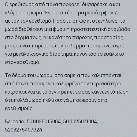
Ο ερεθισμός από πάνα προκαλεί δυσαρέσκεια και
κλάμα στα μωρά. Ένα στα τέσσερα μωρά εμφανίζει
αυτόν τον ερεθισμό. Παρότι, όπως κι οι ενήλικες, τα
μωρά διαθέτουν μια φυσική προστατευτική στοιβάδα
στο δέρμα τους, η ικανότητα παροχής προστασίας
μπορεί να επηρεαστεί αν το δέρμα παραμείνει υγρό
για μεγάλο χρονικό διάστημα, κάνοντάς το ευάλωτο
στον ερεθισμό.
Το δέρμα του μωρού, στα σημεία που καλύπτονται
από πάνα, παραμένει καλυμμένο τον περισσότερο
καιρό και για αυτό δεν πρέπει να σας κάνει εντύπωση
ότι πολλά μωρά πολύ συχνά υποφέρουν από
ερεθισμούς.
Barcode:
5011025015004, 5011025031004,
5203275407924