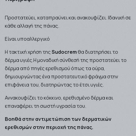
Προστατεύει, καταπραϋνει και ανακουφίζει. Ιδανική σε
κάθε αλλαγή της πάνας.
Είναι υποαλλεργικό
Η τακτική χρήση της
Sudocrem
θα διατηρήσει το
δέρμα υγιές.Η μοναδική σύνθεσή της προστατεύει το
δέρμα από πηγές ερεθισμού όπως τα ούρα,
δημιουργώντας ένα προστατευτικό φράγμα στην
επιφάνεια του, διατηρώντας το έτσι υγιές.
Αννακουφίζει το κόκκινο, ερεθισμένο δέρμα και
επαναφέρει τη σωστή υγρασία του.
Βοηθά στην αντιμετώπιση των δερματικών
ερεθισμών στην περιοχή της πάνας.