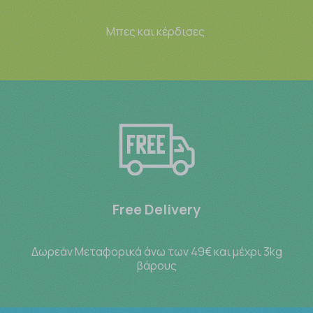
Μπες και κέρδισες
Free Delivery
Δωρεάν Μεταφορικά άνω των 49€ και μέχρι 3kg
βάρους