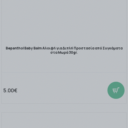
Bepanthol Baby Balm Αλοιφή για Διπλή Προστασία από Συγκάματα
στα Μωρά 30gr.
5.00€