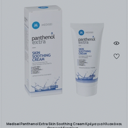
Medisei Panthenol Extra Skin Soothing Cream Κρέμα για Ηλιακά και