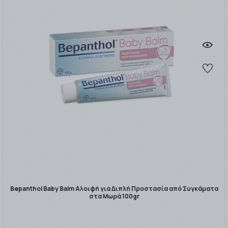
Bepanthol Baby Balm Αλοιφή για Διπλή Προστασία από Συγκάματα
στα Μωρά 100gr