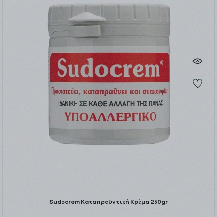
Sudocrem Καταπραϋντική Κρέμα 250gr