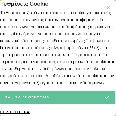
Ρυθμίσεις Cookie
ΤΗΛΕΦΩΝΙΚΟ ΚΕΝΤΡΟ
: Δευτ.-Παρασκευή 09:00-14:00 και Σάββατο
09:00-14:00
Το Eshop σου ζητά να αποδεχτείς τα cookie για σκοπούς
απόδοσης, κοινωνικής δικτύωσης και διαφήμισης. Τα
cookie κοινωνικής δικτύωσης και διαφήμισης παρέχονται
Αναζήτηση
Αρχική
/
ΜΗΤΕΡΑ ΚΑΙ ΠΑΙΔΙ
/
Βρεφική Φροντίδα και Υγιεινή
/
Α
από τρίτα μέρη για να σου προσφέρουν λειτουργίες
κοινωνικής δικτύωσης και εξατομικευμένες διαφημίσεις.
Αλλαγή Πάνας - Ερεθισμοί
Για να δεις περισσότερες πληροφορίες ή να αλλάξεις τις
-Σύγκαμα
προτιμήσεις σου, πάτησε το κουμπί "Περισσότερα". Για
Ταξινόμηση
Προβολή
περισσότερες πληροφορίες σχετικά με αυτά τα cookie και
την επεξεργασία των δεδομένων σου, δες την
Πολιτική
απορρήτου και cookie
. Αποδέχεσαι αυτά τα cookie και την
συνεπαγόμενη επεξεργασία προσωπικών δεδομένων;
37
ΠΡΟΪΌΝΤΑ
ΝΑΙ, ΤΑ ΑΠΟΔΈΧΟΜΑΙ
ΠΕΡΙΣΣΌΤΕΡΑ