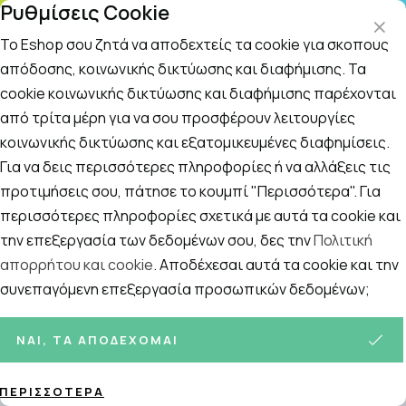
Ρυθμίσεις Cookie
ΤΗΛΕΦΩΝΙΚΟ ΚΕΝΤΡΟ
: Δευτ.-Παρασκευή 09:00-14:00 και Σάββατο
09:00-14:00
Το Eshop σου ζητά να αποδεχτείς τα cookie για σκοπούς
απόδοσης, κοινωνικής δικτύωσης και διαφήμισης. Τα
cookie κοινωνικής δικτύωσης και διαφήμισης παρέχονται
Αναζήτηση
Αρχική
/
ΚΑΛΛΥΝΤΙΚΑ
/
Προϊόντα Αποτρίχωσης
/
Αποτριχωτικ
από τρίτα μέρη για να σου προσφέρουν λειτουργίες
κοινωνικής δικτύωσης και εξατομικευμένες διαφημίσεις.
Αποτριχωτικές Κρέμες
Για να δεις περισσότερες πληροφορίες ή να αλλάξεις τις
Ταξινόμηση
Προβολή
προτιμήσεις σου, πάτησε το κουμπί "Περισσότερα". Για
περισσότερες πληροφορίες σχετικά με αυτά τα cookie και
την επεξεργασία των δεδομένων σου, δες την
Πολιτική
απορρήτου και cookie
. Αποδέχεσαι αυτά τα cookie και την
3
ΠΡΟΪΌΝΤΑ
συνεπαγόμενη επεξεργασία προσωπικών δεδομένων;
ΝΑΙ, ΤΑ ΑΠΟΔΈΧΟΜΑΙ
ΠΕΡΙΣΣΌΤΕΡΑ