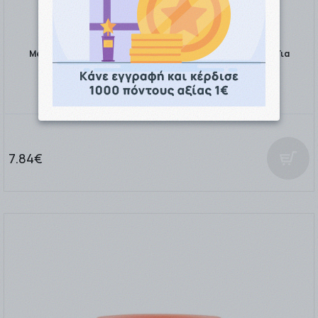
Medisei Panthenol Extra CC Day Cream Light SPF15 Κρέμα Για
Ενυδάτωση - Τόνωση - …
7.84€