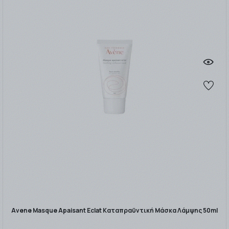
Avene Masque Apaisant Eclat Καταπραϋντική Μάσκα Λάμψης 50ml