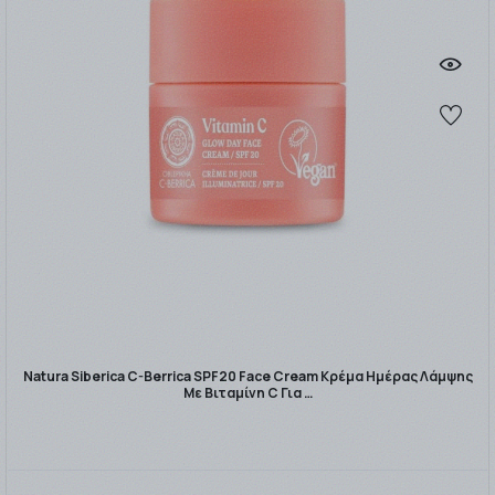
Natura Siberica C-Berrica SPF20 Face Cream Κρέμα Ημέρας Λάμψης
Με Βιταμίνη C Για …