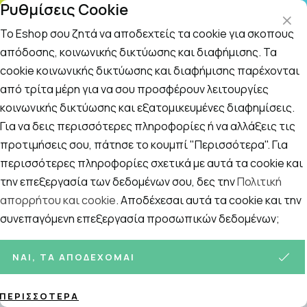
Ρυθμίσεις Cookie
ΤΗΛΕΦΩΝΙΚΟ ΚΕΝΤΡΟ
: Δευτ.-Παρασκευή 09:00-14:00 και Σάββατο
09:00-14:00
Το Eshop σου ζητά να αποδεχτείς τα cookie για σκοπούς
απόδοσης, κοινωνικής δικτύωσης και διαφήμισης. Τα
cookie κοινωνικής δικτύωσης και διαφήμισης παρέχονται
Αναζήτηση
Αρχική
/
ΚΑΛΛΥΝΤΙΚΑ
/
Περιποίηση Προσώπου
/
Λάμψη
από τρίτα μέρη για να σου προσφέρουν λειτουργίες
κοινωνικής δικτύωσης και εξατομικευμένες διαφημίσεις.
Λάμψη
Για να δεις περισσότερες πληροφορίες ή να αλλάξεις τις
Ταξινόμηση
Προβολή
προτιμήσεις σου, πάτησε το κουμπί "Περισσότερα". Για
περισσότερες πληροφορίες σχετικά με αυτά τα cookie και
την επεξεργασία των δεδομένων σου, δες την
Πολιτική
απορρήτου και cookie
. Αποδέχεσαι αυτά τα cookie και την
34
ΠΡΟΪΌΝΤΑ
συνεπαγόμενη επεξεργασία προσωπικών δεδομένων;
ΝΑΙ, ΤΑ ΑΠΟΔΈΧΟΜΑΙ
ΠΕΡΙΣΣΌΤΕΡΑ