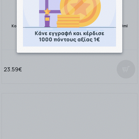
Korres Μαύρη Πεύκη Κρέμα Νύχτας για Σύσφιγξη Lifting 40ml
23.59€