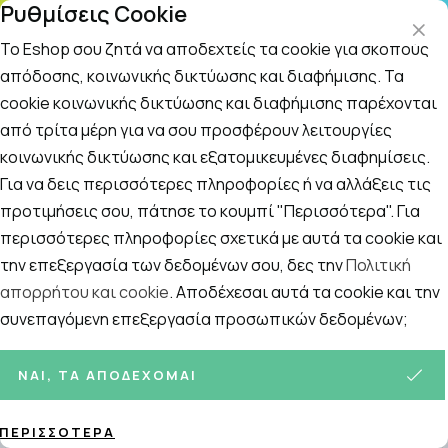
Ρυθμίσεις Cookie
Τ
ΤΗΛ. ΠΑΡΑΓΓΕΛΙΕΣ: 210 5148 108
09
Το Eshop σου ζητά να αποδεχτείς τα cookie για σκοπούς
απόδοσης, κοινωνικής δικτύωσης και διαφήμισης. Τα
cookie κοινωνικής δικτύωσης και διαφήμισης παρέχονται
Αναζήτηση
Αρχική
/
ΚΑΛΛΥΝΤΙΚΑ
/
Περιποίηση Προσώπου
/
Κρέμες Νυκτ
από τρίτα μέρη για να σου προσφέρουν λειτουργίες
κοινωνικής δικτύωσης και εξατομικευμένες διαφημίσεις.
Κρέμες Νυκτός
Για να δεις περισσότερες πληροφορίες ή να αλλάξεις τις
Ταξινόμηση
Προβολή
προτιμήσεις σου, πάτησε το κουμπί "Περισσότερα". Για
περισσότερες πληροφορίες σχετικά με αυτά τα cookie και
την επεξεργασία των δεδομένων σου, δες την
Πολιτική
απορρήτου και cookie
. Αποδέχεσαι αυτά τα cookie και την
23
ΠΡΟΪΌΝΤΑ
συνεπαγόμενη επεξεργασία προσωπικών δεδομένων;
ΝΑΙ, ΤΑ ΑΠΟΔΈΧΟΜΑΙ
ΠΕΡΙΣΣΌΤΕΡΑ