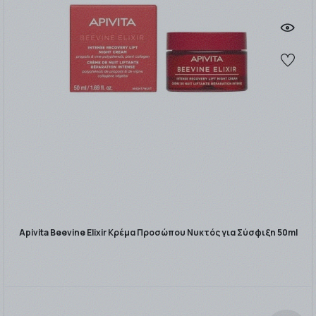
Apivita Beevine Elixir Κρέμα Προσώπου Νυκτός για Σύσφιξη 50ml