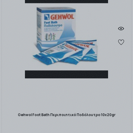
Gehwol Foot Bath Περιποιητικό Ποδόλουτρο 10x20gr