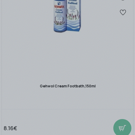
Gehwol Cream Footbath,150ml
8.16€