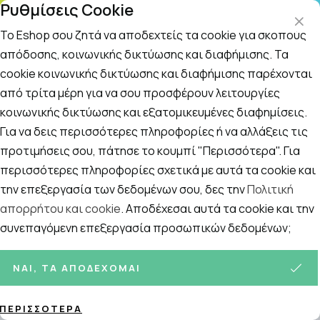
Ρυθμίσεις Cookie
ΤΗΛΕΦΩΝΙΚΟ ΚΕΝΤΡΟ
: Δευτ.-Παρασκευή 09:00-14:00 και Σάββατο
09:00-14:00
Το Eshop σου ζητά να αποδεχτείς τα cookie για σκοπούς
απόδοσης, κοινωνικής δικτύωσης και διαφήμισης. Τα
cookie κοινωνικής δικτύωσης και διαφήμισης παρέχονται
Αναζήτηση
Αρχική
/
ΚΑΛΛΥΝΤΙΚΑ
/
Περιποίηση Ποδιών
/
Πρησμένα Κουρα
από τρίτα μέρη για να σου προσφέρουν λειτουργίες
κοινωνικής δικτύωσης και εξατομικευμένες διαφημίσεις.
Πρησμένα Κουρασμένα Πόδια
Για να δεις περισσότερες πληροφορίες ή να αλλάξεις τις
Ταξινόμηση
Προβολή
προτιμήσεις σου, πάτησε το κουμπί "Περισσότερα". Για
περισσότερες πληροφορίες σχετικά με αυτά τα cookie και
την επεξεργασία των δεδομένων σου, δες την
Πολιτική
απορρήτου και cookie
. Αποδέχεσαι αυτά τα cookie και την
13
ΠΡΟΪΌΝΤΑ
συνεπαγόμενη επεξεργασία προσωπικών δεδομένων;
ΝΑΙ, ΤΑ ΑΠΟΔΈΧΟΜΑΙ
ΠΕΡΙΣΣΌΤΕΡΑ