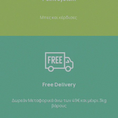
Μπες και κέρδισες
Free Delivery
Δωρεάν Μεταφορικά άνω των 49€ και μέχρι 3kg
βάρους