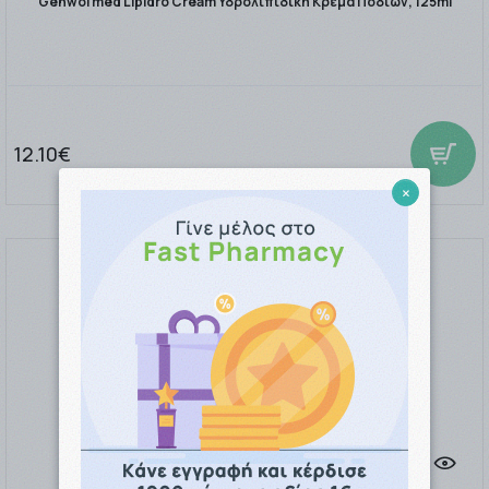
Gehwol med Lipidro Cream Υδρολιπιδική Κρέμα Ποδιών, 125ml
12.10€
×