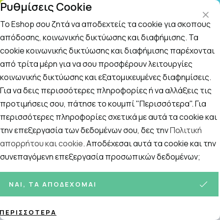
Ρυθμίσεις Cookie
ΤΗΛ. ΠΑΡΑΓΓΕΛΙΕΣ:
Το Eshop σου ζητά να αποδεχτείς τα cookie για σκοπούς
απόδοσης, κοινωνικής δικτύωσης και διαφήμισης. Τα
cookie κοινωνικής δικτύωσης και διαφήμισης παρέχονται
Αναζήτηση
Αρχική
/
ΕΠΟΧΙΑΚΑ
/
Φθινόπωρο - Χειμώνας - Άνοιξη
/
Παιδικ
από τρίτα μέρη για να σου προσφέρουν λειτουργίες
κοινωνικής δικτύωσης και εξατομικευμένες διαφημίσεις.
Παιδικά Βιολογικά Σιρόπια
Για να δεις περισσότερες πληροφορίες ή να αλλάξεις τις
Ταξινόμηση
Προβολή
προτιμήσεις σου, πάτησε το κουμπί "Περισσότερα". Για
περισσότερες πληροφορίες σχετικά με αυτά τα cookie και
την επεξεργασία των δεδομένων σου, δες την
Πολιτική
απορρήτου και cookie
. Αποδέχεσαι αυτά τα cookie και την
8
ΠΡΟΪΌΝΤΑ
συνεπαγόμενη επεξεργασία προσωπικών δεδομένων;
ΝΑΙ, ΤΑ ΑΠΟΔΈΧΟΜΑΙ
ΠΕΡΙΣΣΌΤΕΡΑ