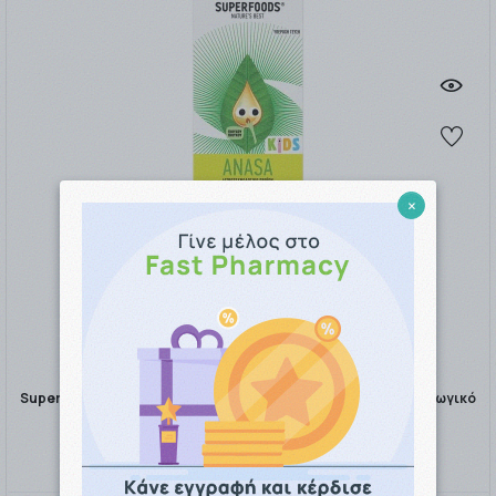
×
Superfoods ANASA Kids Παιδικό Σιρόπι Για Τον Ξηρό - Παραγωγικό
Βήχα Μέλι - Άλθαι …