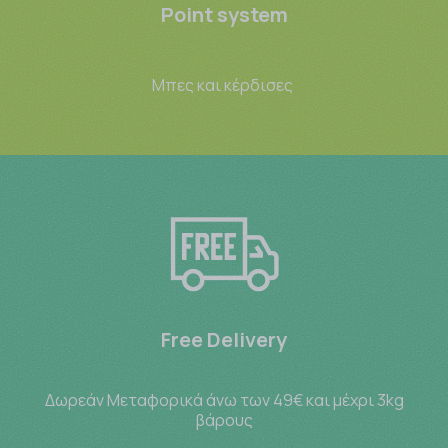
Point system
Μπες και κέρδισες
Free Delivery
Δωρεάν Μεταφορικά άνω των 49€ και μέχρι 3kg
βάρους