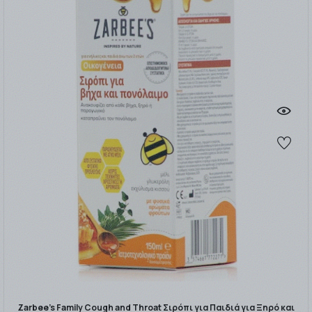
Zarbee's Family Cough and Throat Σιρόπι για Παιδιά για Ξηρό και