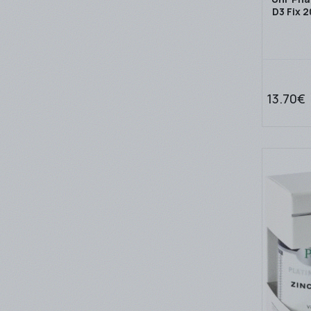
Solgar
D3 Fix 
(2)
Specchiasol
(2)
Superfoods
(1)
Unipharma
(3)
Vican
13.70€
(3)
Vitabiotics
(2)
VIVA CARE
(2)
ΒΙΑΝΕΞ