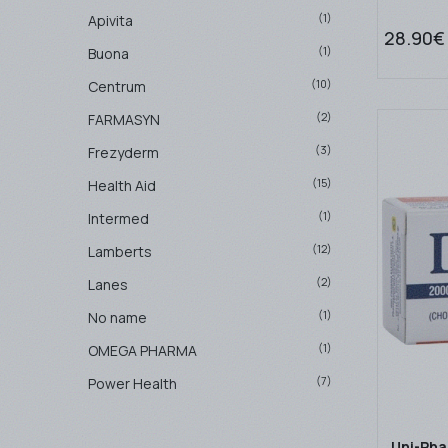
(1)
Apivita
28.90€
(1)
Buona
(10)
Centrum
(2)
FARMASYN
(3)
Frezyderm
(15)
Health Aid
(1)
Intermed
(12)
Lamberts
(2)
Lanes
(1)
No name
(1)
OMEGA PHARMA
(7)
Power Health
(4)
Quest
Uni-Ph
(10)