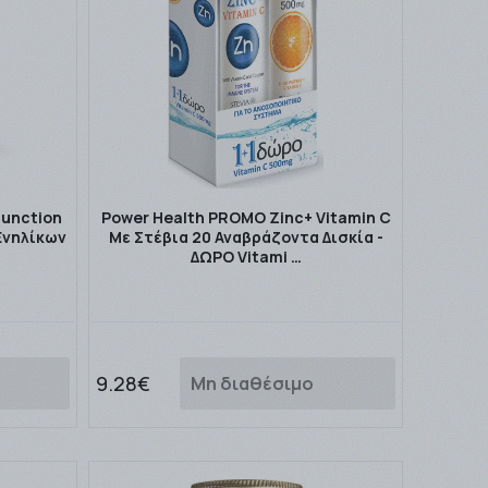
Function
Power Health PROMO Zinc+ Vitamin C
Ενηλίκων
Με Στέβια 20 Αναβράζοντα Δισκία -
ΔΩΡΟ Vitami …
9.28€
Μη διαθέσιμο