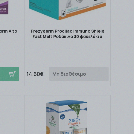
rm A to
Frezyderm Prodilac Immuno Shield
Fast Melt Ροδάκινο 30 φακελάκια
14.60€
Μη διαθέσιμο