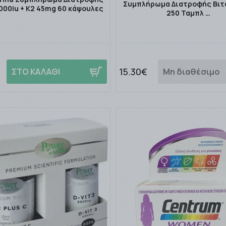
Συμπλήρωμα Διατροφής Βιτα
2000iu + K2 45mg 60 κάψουλες
250 Ταμπλ …
15.30€
ΣΤΟ ΚΑΛΑΘΙ
Μη διαθέσιμο