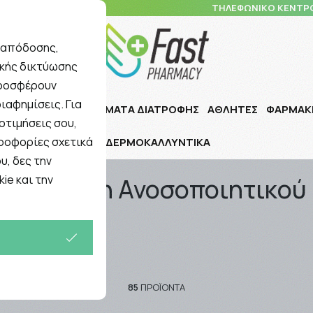
10 5148 108
ΤΗΛΕΦΩΝΙΚΟ ΚΕΝΤΡ
ς απόδοσης,
ικής δικτύωσης
Αναζήτηση
προσφέρουν
ιαφημίσεις. Για
Ι ΠΑΙΔΙ
ΣΥΜΠΛΗΡΩΜΑΤΑ ΔΙΑΤΡΟΦΗΣ
ΑΘΛΗΤΕΣ
ΦΑΡΜΑΚ
οτιμήσεις σου,
ηροφορίες σχετικά
ΔΕΡΜΟΚΑΛΛΥΝΤΙΚΑ
χυση Ανοσοποιητικού
υ, δες την
ie και την
Ενίσχυση Ανοσοποιητικού
85
ΠΡΟΪΌΝΤΑ