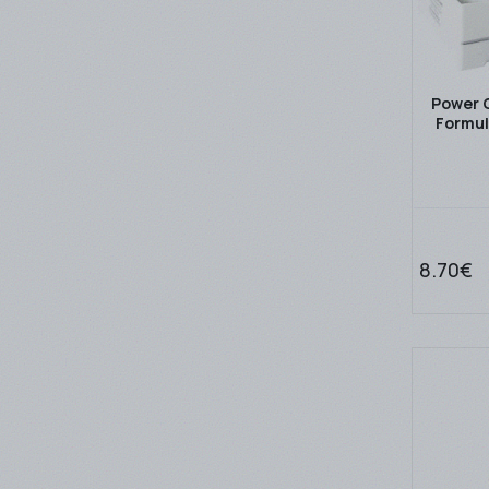
Power O
Formul
8.70€