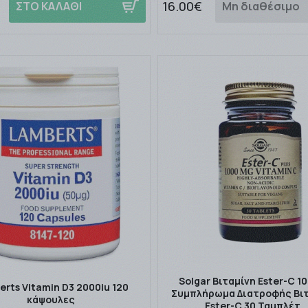
16.00€
ΣΤΟ ΚΑΛΑΘΙ
Μη διαθέσιμο
Solgar Bιταμίνη Ester-C 
rts Vitamin D3 2000iu 120
Συμπλήρωμα Διατροφής Βι
κάψουλες
Εster-C 30 Ταμπλέτ 