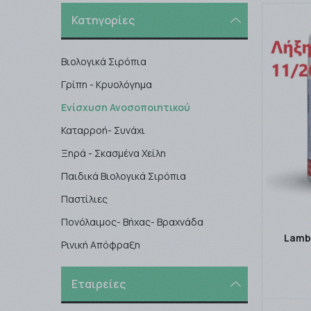
Κατηγορίες
Βιολογικά Σιρόπια
Γρίπη - Κρυολόγημα
Ενίσχυση Ανοσοποιητικού
Καταρροή- Συνάχι
Ξηρά - Σκασμένα Χείλη
Παιδικά Βιολογικά Σιρόπια
Παστίλιες
Πονόλαιμος- Βήχας- Βραχνάδα
Lambe
Ρινική Απόφραξη
Εταιρείες