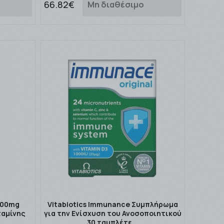
66.82€
Μη διαθέσιμο
1000mg
Vitabiotics Immunance Συμπλήρωμα
ταμίνης
για την Ενίσχυση του Ανοσοποιητικού
…
30 ταμπλέτε …