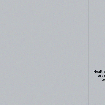
Health
Δια
Α