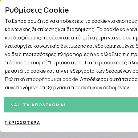
ΤΗΛ. ΠΑΡΑΓΓΕΛΙΕΣ: 2
Ρυθμίσεις Cookie
Το Eshop σου ζητά να αποδεχτείς τα cookie για σκοπού
Rapid Test
Γρίπη - Κρυολόγημα
κοινωνικής δικτύωσης και διαφήμισης. Τα cookie κοινων
και διαφήμισης παρέχονται από τρίτα μέρη για να σου 
λειτουργίες κοινωνικής δικτύωσης και εξατομικευμένες δ
Εταιρείες
ΓΥΝΑΙΚΑ
ΑΝΔΡΑΣ
ΜΗΤΕΡΑ ΚΑ
να δεις περισσότερες πληροφορίες ή να αλλάξεις τις πρ
πάτησε το κουμπί "Περισσότερα". Για περισσότερες πλ
Αρχική
/
ΕΠΟΧΙΑΚΑ
/
Φθινόπωρο - Χειμώνας - Άνοιξη
/
Ενίσ
με αυτά τα cookie και την επεξεργασία των δεδομένων σο
Πολιτική απορρήτου και cookie
. Αποδέχεσαι αυτά τα cook
συνεπαγόμενη επεξεργασία προσωπικών δεδομένων;
Ταξινόμηση
Προβολή
Σελίδες:
ΝΑΙ, ΤΑ ΑΠΟΔΈΧΟΜΑΙ
1
2
ΠΕΡΙΣΣΌΤΕΡΑ