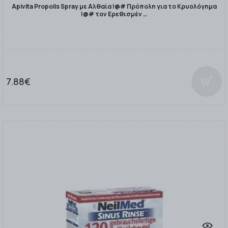
Apivita Propolis Spray με Αλθαία !@# Πρόπολη για το Κρυολόγημα
!@# τον Ερεθισμέν …
7.88€