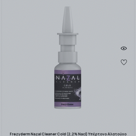
Frezyderm Nazal Cleaner Cold (2,2% Nacl) Υπέρτονο Αλατούχο