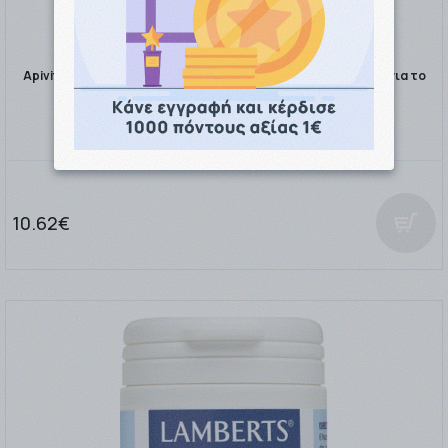
Apivita Propolis Παιδικό Βιολογικό Σιρόπι με Μέλι & Θυμάρι για το
Βήχα & τον Ερε …
10.62€