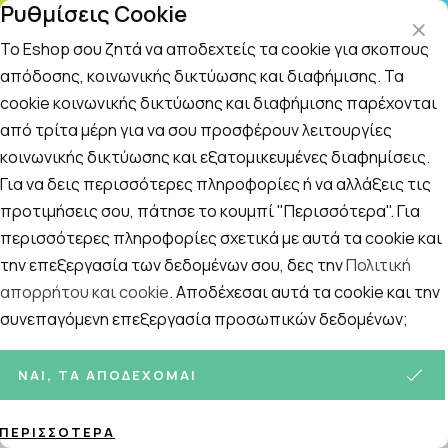
Ρυθμίσεις Cookie
ΤΗΛΕΦΩΝΙΚΟ ΚΕΝΤΡΟ
: Δευτ.-Παρασκευή 09:00-14:00 και Σάββατο
09:00-14:00
Το Eshop σου ζητά να αποδεχτείς τα cookie για σκοπούς
απόδοσης, κοινωνικής δικτύωσης και διαφήμισης. Τα
cookie κοινωνικής δικτύωσης και διαφήμισης παρέχονται
Αναζήτηση
Αρχική
/
ΕΠΟΧΙΑΚΑ
/
Φθινόπωρο - Χειμώνας - Άνοιξη
/
Γρίπη 
από τρίτα μέρη για να σου προσφέρουν λειτουργίες
κοινωνικής δικτύωσης και εξατομικευμένες διαφημίσεις.
Γρίπη - Κρυολόγημα
Για να δεις περισσότερες πληροφορίες ή να αλλάξεις τις
Ταξινόμηση
Προβολή
προτιμήσεις σου, πάτησε το κουμπί "Περισσότερα". Για
περισσότερες πληροφορίες σχετικά με αυτά τα cookie και
την επεξεργασία των δεδομένων σου, δες την
Πολιτική
απορρήτου και cookie
. Αποδέχεσαι αυτά τα cookie και την
29
ΠΡΟΪΌΝΤΑ
συνεπαγόμενη επεξεργασία προσωπικών δεδομένων;
ΝΑΙ, ΤΑ ΑΠΟΔΈΧΟΜΑΙ
ΠΕΡΙΣΣΌΤΕΡΑ