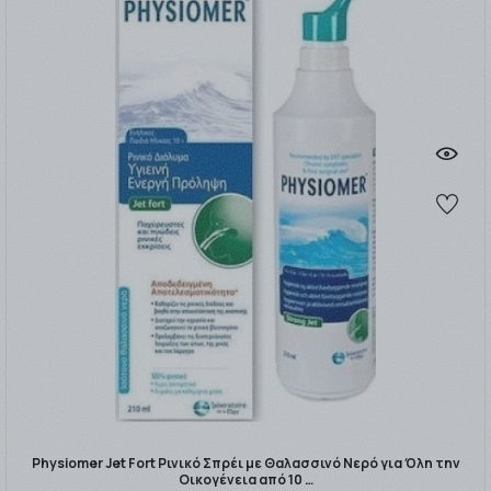
Physiomer Jet Fort Ρινικό Σπρέι με Θαλασσινό Νερό για Όλη την
Οικογένεια από 10 …