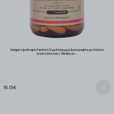
Solgar Lipotropic Factors Συμπλήρωμα Διατροφής με Χολίνη
Ινοσιτόλη και L-Μεθειον …
16.15€