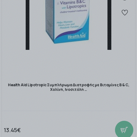
Health Aid Lipotropic Συμπλήρωμα Διατροφής με Βιταμίνες Β & C,
Χολίνη, Ινοσιτόλη …
13.45€