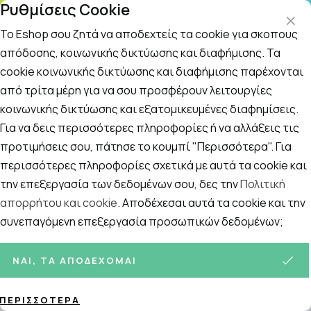
Ρυθμίσεις Cookie
ΤΗΛΕΦΩΝΙΚΟ ΚΕΝΤΡΟ
: Δευτ.-Παρασκευή 09:00-14:00 και Σάββατο
09:00-14:00
Το Eshop σου ζητά να αποδεχτείς τα cookie για σκοπούς
απόδοσης, κοινωνικής δικτύωσης και διαφήμισης. Τα
cookie κοινωνικής δικτύωσης και διαφήμισης παρέχονται
Αναζήτηση
Αρχική
/
ΕΠΟΧΙΑΚΑ
/
Σύσφιξη, Αδυνάτισμα
από τρίτα μέρη για να σου προσφέρουν λειτουργίες
κοινωνικής δικτύωσης και εξατομικευμένες διαφημίσεις.
Σύσφιξη, Αδυνάτισμα
Για να δεις περισσότερες πληροφορίες ή να αλλάξεις τις
Ταξινόμηση
Προβολή
προτιμήσεις σου, πάτησε το κουμπί "Περισσότερα". Για
περισσότερες πληροφορίες σχετικά με αυτά τα cookie και
την επεξεργασία των δεδομένων σου, δες την
Πολιτική
απορρήτου και cookie
. Αποδέχεσαι αυτά τα cookie και την
41
ΠΡΟΪΌΝΤΑ
συνεπαγόμενη επεξεργασία προσωπικών δεδομένων;
ΝΑΙ, ΤΑ ΑΠΟΔΈΧΟΜΑΙ
ΠΕΡΙΣΣΌΤΕΡΑ