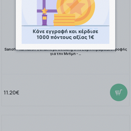
Sanofi Pharmaton Geriatric με Ginseng G115 Συμπλήρωμα Διατροφής
για την Μνήμη - …
11.20€