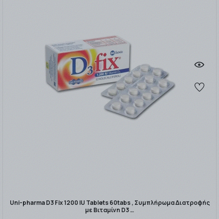
Uni-pharma D3 Fix 1200 IU Tablets 60tabs , Συμπλήρωμα Διατροφής
με Βιταμίνη D3 …