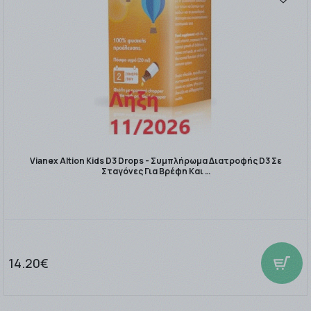
Vianex Altion Kids D3 Drops - Συμπλήρωμα Διατροφής D3 Σε
Σταγόνες Για Βρέφη Και …
14.20€