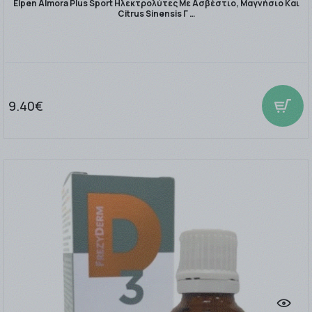
Elpen Almora Plus Sport Ηλεκτρολύτες Με Ασβέστιο, Μαγνήσιο Και
Citrus Sinensis Γ …
9.40€