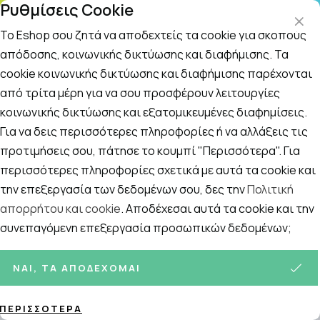
Ρυθμίσεις Cookie
ΤΗΛΕΦΩΝΙΚΟ ΚΕΝΤΡΟ
: Δευτ.-Παρασκευή 09:00-14:00 και Σάββατο
09:00-14:00
Το Eshop σου ζητά να αποδεχτείς τα cookie για σκοπούς
απόδοσης, κοινωνικής δικτύωσης και διαφήμισης. Τα
cookie κοινωνικής δικτύωσης και διαφήμισης παρέχονται
Αναζήτηση
Αρχική
/
ΕΠΟΧΙΑΚΑ
/
Κρυολόγημα
/
Συμπληρώματα Ενίσχυσης
από τρίτα μέρη για να σου προσφέρουν λειτουργίες
κοινωνικής δικτύωσης και εξατομικευμένες διαφημίσεις.
Συμπληρώματα Ενίσχυσης
Για να δεις περισσότερες πληροφορίες ή να αλλάξεις τις
Ανοσοποιητικού
προτιμήσεις σου, πάτησε το κουμπί "Περισσότερα". Για
Ταξινόμηση
Προβολή
περισσότερες πληροφορίες σχετικά με αυτά τα cookie και
την επεξεργασία των δεδομένων σου, δες την
Πολιτική
απορρήτου και cookie
. Αποδέχεσαι αυτά τα cookie και την
Σελίδες:
συνεπαγόμενη επεξεργασία προσωπικών δεδομένων;
1
2
3
ΝΑΙ, ΤΑ ΑΠΟΔΈΧΟΜΑΙ
214
ΠΡΟΪΌΝΤΑ
ΠΕΡΙΣΣΌΤΕΡΑ