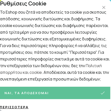
Ρυθμίσεις Cookie
ΤΗΛΕΦΩΝΙΚΟ ΚΕΝΤΡΟ
: Δευτ.-Παρασκευή 09:00-14:00 και Σάββατο
09:00-14:00
Το Eshop σου ζητά να αποδεχτείς τα cookie για σκοπούς
απόδοσης, κοινωνικής δικτύωσης και διαφήμισης. Τα
cookie κοινωνικής δικτύωσης και διαφήμισης παρέχονται
Αναζήτηση
Αρχική
/
ΕΠΟΧΙΑΚΑ
/
Εποχιακή Τριχόπτωση
/
Σαμπουάν για τ
από τρίτα μέρη για να σου προσφέρουν λειτουργίες
κοινωνικής δικτύωσης και εξατομικευμένες διαφημίσεις.
Σαμπουάν για την Τριχόπτωση
Για να δεις περισσότερες πληροφορίες ή να αλλάξεις τις
Ταξινόμηση
Προβολή
προτιμήσεις σου, πάτησε το κουμπί "Περισσότερα". Για
περισσότερες πληροφορίες σχετικά με αυτά τα cookie και
την επεξεργασία των δεδομένων σου, δες την
Πολιτική
απορρήτου και cookie
. Αποδέχεσαι αυτά τα cookie και την
31
ΠΡΟΪΌΝΤΑ
συνεπαγόμενη επεξεργασία προσωπικών δεδομένων;
ΝΑΙ, ΤΑ ΑΠΟΔΈΧΟΜΑΙ
ΠΕΡΙΣΣΌΤΕΡΑ