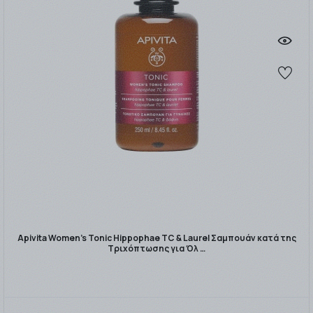
Apivita Women's Tonic Hippophae TC & Laurel Σαμπουάν κατά της
Τριχόπτωσης για Όλ …