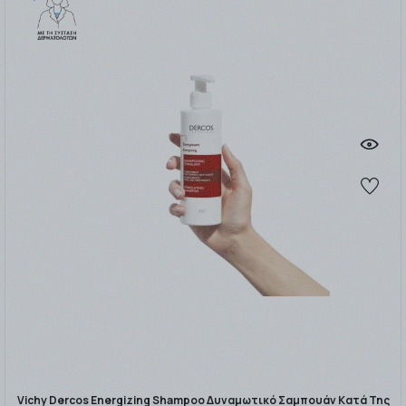
Vichy Dercos Energizing Shampoo Δυναμωτικό Σαμπουάν Κατά Της