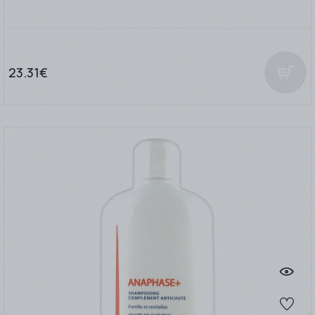
23.31€