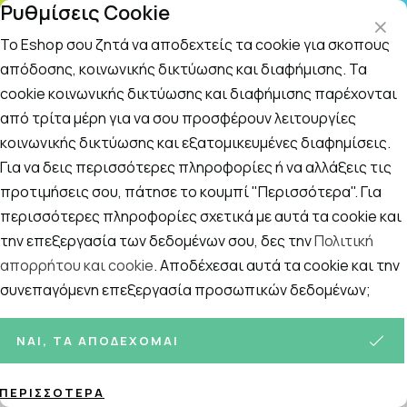
Ρυθμίσεις Cookie
ΤΗΛΕΦΩΝΙΚΟ ΚΕΝΤΡΟ
: Δευτ.-Παρασκευή 09:00-14:00 και Σάββατο
09:00-14:00
Το Eshop σου ζητά να αποδεχτείς τα cookie για σκοπούς
απόδοσης, κοινωνικής δικτύωσης και διαφήμισης. Τα
cookie κοινωνικής δικτύωσης και διαφήμισης παρέχονται
Αναζήτηση
Αρχική
/
ΦΑΡΜΑΚΕΙΟ
/
Ορθοπεδικά
/
Στηρίγματα Ώμου, Χερι
από τρίτα μέρη για να σου προσφέρουν λειτουργίες
κοινωνικής δικτύωσης και εξατομικευμένες διαφημίσεις.
Στηρίγματα Ώμου, Χεριών
Για να δεις περισσότερες πληροφορίες ή να αλλάξεις τις
Ταξινόμηση
Προβολή
προτιμήσεις σου, πάτησε το κουμπί "Περισσότερα". Για
περισσότερες πληροφορίες σχετικά με αυτά τα cookie και
την επεξεργασία των δεδομένων σου, δες την
Πολιτική
απορρήτου και cookie
. Αποδέχεσαι αυτά τα cookie και την
1
ΠΡΟΪΌΝΤΑ
συνεπαγόμενη επεξεργασία προσωπικών δεδομένων;
ΝΑΙ, ΤΑ ΑΠΟΔΈΧΟΜΑΙ
ΠΕΡΙΣΣΌΤΕΡΑ